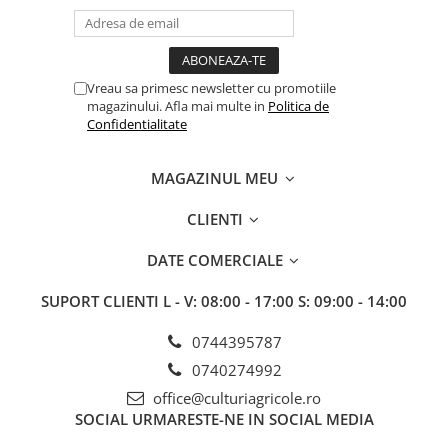
Erbicide
Fungicide
CASTRAVEȚI
DOVLEAC
Fungicide
Insecticide
Vreau sa primesc newsletter cu promotiile
Insecticide
DOVLECEI
magazinului. Afla mai multe in
Politica de
Acaricide
Confidentialitate
Insecticide
Fertilizanți foliari
FASOLE
Dezinfectant sol
MAGAZINUL MEU
Insecticide
CEAPĂ
Fertilizanți foliari
CLIENTI
Erbicide
FASOLE BOABE
Fungicide
DATE COMERCIALE
Insecticide
Insecticide
FASOLE PĂSTĂI
SUPORT CLIENTI
L - V: 08:00 - 17:00 S: 09:00 - 14:00
Fertilizanți foliari
Insecticide
CEREALE
0744395787
FLOAREA SOARELUI
Tratament semințe
0740274992
Tratament semințe
Erbicide
office@culturiagricole.ro
Semințe
Fungicide
SOCIAL
URMARESTE-NE IN SOCIAL MEDIA
Fungicide
Biostimulatori