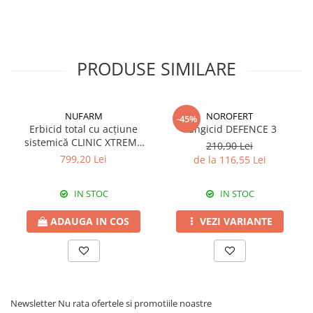
Fungicide
Insecticide
Insecticide
Biostimulatori
CĂPȘUN
Fertilizanți foliari
PRODUSE SIMILARE
CIREȘ
Erbicide
Fungicide
Fungicide
Insecticide
Insecticide
NUFARM
NOROFERT
-45%
Erbicid total cu acțiune
Fungicid DEFENCE 3
Acaricide
Biostimulatori
sistemică CLINIC XTREME
210,90 Lei
Biostimulatori
Fertilizanți foliari
540 SL
799,20 Lei
de la 116,55 Lei
Fertilizanți foliari
Adjuvanți
CARTOF
CITRICE
IN STOC
IN STOC
Erbicide
Fertilizanți foliari
ADAUGA IN COS
VEZI VARIANTE
Fungicide
CONIFERE
Insecticide
Fertilizanți foliari
Biostimulatori
CONOPIDĂ
Fertilizanți foliari
Insecticide
CASTAN
CUCURBITACEE
Newsletter
Nu rata ofertele si promotiile noastre