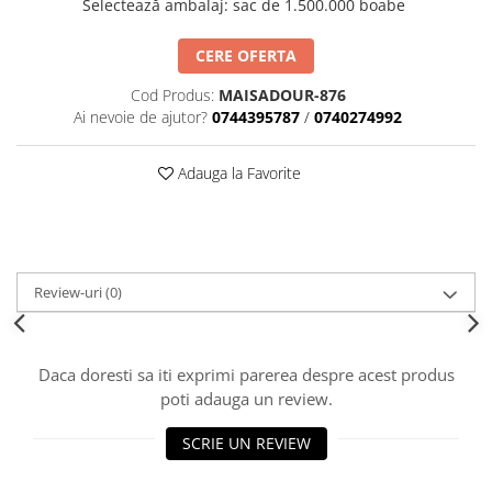
Selectează ambalaj
:
sac de 1.500.000 boabe
BROCCOLI
CARTOF
Fungicide
Fungicide
CERE OFERTA
Insecticide
Insecticide
Cod Produs:
MAISADOUR-876
Fertilizanți foliari
Biostimulatori
Ai nevoie de ajutor?
0744395787
/
0740274992
BUMBAC
Fertilizanți foliari
CASTRAVEȚI
Fertilizanți foliari
Adauga la Favorite
CAIS
Fungicide
Insecticide
Erbicide
Acaricide
Fungicide
Fertilizanți foliari
Insecticide
Review-uri
(0)
CASTRAVEȚI CORNIȘON
Acaricide
Biostimulatori
Insecticide
Fertilizanți foliari
CEAPĂ
Daca doresti sa iti exprimi parerea despre acest produs
Adjuvanți
poti adauga un review.
Insecticide
CAMELINĂ
Biostimulatori
SCRIE UN REVIEW
Fungicide
Fertilizanți foliari
CÂNEPĂ
CEREALE PĂIOASE