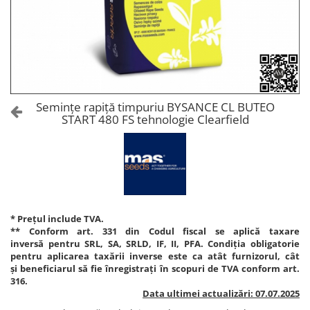
Amelioratori de sol
ARBUȘTI FRUCTIFERI
ARDEI IUTE
Erbicide
Insecticide
Fungicide
BUMBAC
Insecticide
Fertilizanți foliari
Acaricide
CAIS
Fertilizanți foliari
Semințe rapiță timpuriu BYSANCE CL BUTEO
Fungicide
START 480 FS tehnologie Clearfield
ARDEI
Insecticide
Erbicide
Acaricide
Fungicide
Biostimulatori
Insecticide
Fertilizanți foliari
Fertilizanți foliari
Adjuvanți
Dezinfectant sol
* Prețul include TVA.
CĂPȘUN
** Conform art. 331 din Codul fiscal se aplică taxare
ARPAGIC
Fungicide
inversă pentru SRL, SA, SRLD, IF, II, PFA. Condiția obligatorie
Erbicide
pentru aplicarea taxării inverse este ca atât furnizorul, cât
Insecticide
și beneficiarul să fie înregistrați în scopuri de TVA conform art.
BOB
Acaricide
316.
Data ultimei actualizări: 07.07.2025
Erbicide
Fertilizanți foliari