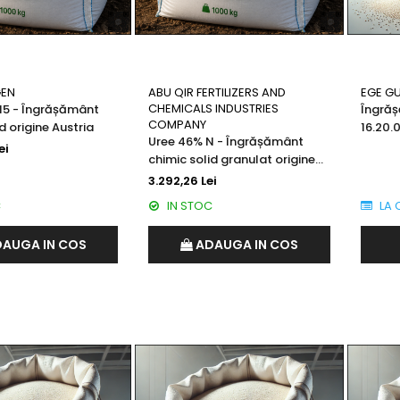
GEN
ABU QIR FERTILIZERS AND
EGE G
CHEMICALS INDUSTRIES
15 - Îngrășământ
Îngrăș
COMPANY
d origine Austria
16.20.0
Uree 46% N - Îngrășământ
ei
chimic solid granulat origine
Egipt
3.292,26 Lei
C
IN STOC
LA 
AUGA IN COS
ADAUGA IN COS