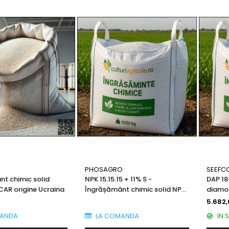
PHOSAGRO
SEEFC
t chimic solid
NPK 15.15.15 + 11% S -
DAP 18
AR origine Ucraina
Îngrășământ chimic solid NPK
diamon
origine Rusia
chimic
5.682,
ANDA
LA COMANDA
IN 