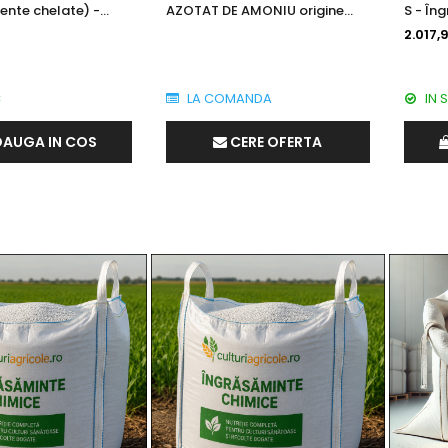
ente chelate) -
AZOTAT DE AMONIU origine
S - În
t hidrosolubil
Bulgaria
granul
2.017,9
C
LA COMANDA
IN 
AUGA IN COS
CERE OFERTA