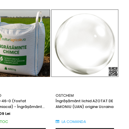
O
OSTCHEM
-46-0 (fosfat
Îngrășământ lichid AZOTAT DE
iacal) - Îngrășământ
AMONIU (UAN) origine Ucraina
 solid origine Maroc
09 Lei
STOC
LA COMANDA