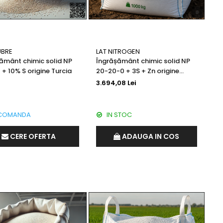
UBRE
LAT NITROGEN
ământ chimic solid NP
Îngrășământ chimic solid NP
 + 10% S origine Turcia
20-20-0 + 3S + Zn origine
Austria
3.694,08 Lei
COMANDA
IN STOC
CERE OFERTA
ADAUGA IN COS