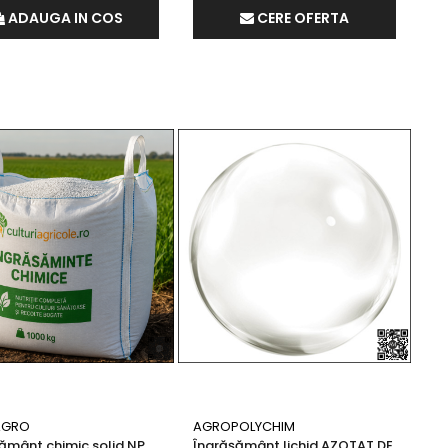
ADAUGA IN COS
CERE OFERTA
AGRO
AGROPOLYCHIM
ământ chimic solid NP
Îngrășământ lichid AZOTAT DE