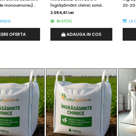
 de monoamoniu)
Îngrășământ chimic solid
20-20-
gine Maroc
granulat origine Turcia
2.054,61 Lei
ANDA
IN STOC
LA 
CERE OFERTA
ADAUGA IN COS