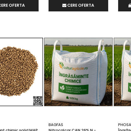
CERE OFERTA
CERE OFERTA
BAGFAS
PHOS
nt chimic solid MAP
Nitrocalcar CAN 26% N -
Îngrăș