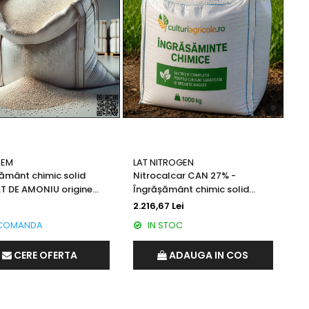
HEM
LAT NITROGEN
ământ chimic solid
Nitrocalcar CAN 27% -
 DE AMONIU origine
Îngrășământ chimic solid
a
granulat origine Austria
2.216,67 Lei
COMANDA
IN STOC
CERE OFERTA
ADAUGA IN COS