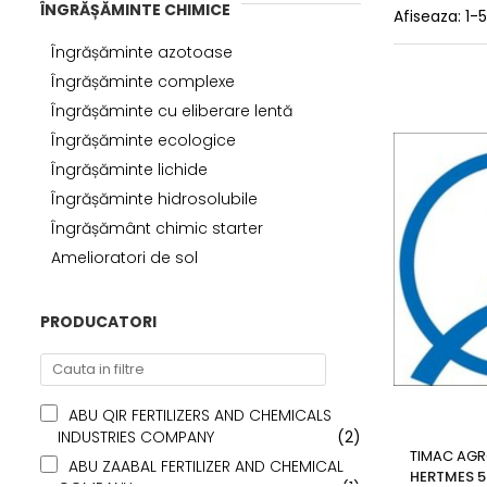
Amelioratori de sol
ÎNGRĂȘĂMINTE CHIMICE
Afiseaza:
1-
ARBUȘTI FRUCTIFERI
ARDEI IUTE
Îngrășăminte azotoase
Erbicide
Insecticide
Fungicide
BUMBAC
Îngrășăminte complexe
Insecticide
Îngrășăminte cu eliberare lentă
Fertilizanți foliari
Acaricide
Îngrășăminte ecologice
CAIS
Fertilizanți foliari
Îngrășăminte lichide
Fungicide
ARDEI
Îngrășăminte hidrosolubile
Insecticide
Erbicide
Îngrășământ chimic starter
Acaricide
Fungicide
Amelioratori de sol
Biostimulatori
Insecticide
Fertilizanți foliari
Fertilizanți foliari
Adjuvanți
PRODUCATORI
Dezinfectant sol
CĂPȘUN
ARPAGIC
Fungicide
Erbicide
Insecticide
ABU QIR FERTILIZERS AND CHEMICALS
BOB
Acaricide
INDUSTRIES COMPANY
(2)
TIMAC AG
Erbicide
Fertilizanți foliari
ABU ZAABAL FERTILIZER AND CHEMICAL
HERTMES 5 