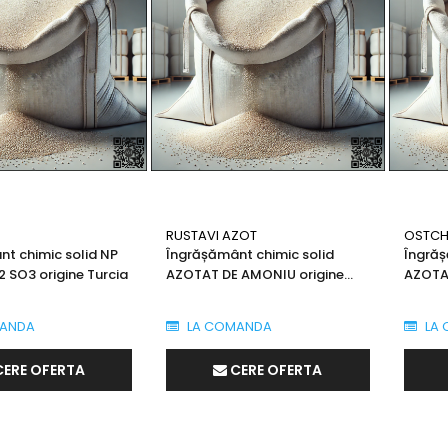
RUSTAVI AZOT
OSTC
t chimic solid NP
Îngrășământ chimic solid
Îngrăș
2 SO3 origine Turcia
AZOTAT DE AMONIU origine
AZOTAT
Georgia
Ucrain
ANDA
LA COMANDA
LA 
CERE OFERTA
CERE OFERTA