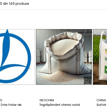
50
din
149
produse
RO
NEOCHIM
CHINA
(mix foliar de
Îngrășământ chimic solid
Sulfat