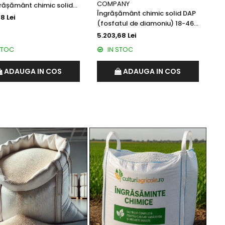
COMPANY
grășământ chimic solid
Îngrășământ chimic solid DAP
at origine China
8 Lei
(fosfatul de diamoniu) 18-46-
0 origine Egipt
5.203,68 Lei
STOC
IN STOC
ADAUGA IN COS
ADAUGA IN COS