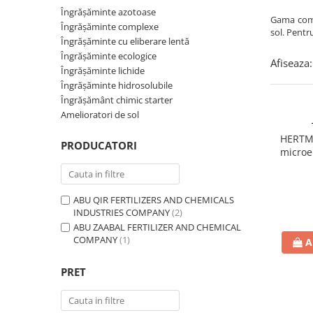
Amelioratori de sol
ARBUȘTI FRUCTIFERI
ARDEI IUTE
Îngrășăminte azotoase
Gama compl
Îngrășăminte complexe
sol. Pentr
Erbicide
Insecticide
Îngrășăminte cu eliberare lentă
Fungicide
BUMBAC
Îngrășăminte ecologice
Afiseaza:
Insecticide
Îngrășăminte lichide
Fertilizanți foliari
Îngrășăminte hidrosolubile
Acaricide
CAIS
Îngrășământ chimic starter
Fertilizanți foliari
Fungicide
Amelioratori de sol
ARDEI
Insecticide
HERTME
PRODUCATORI
Erbicide
Acaricide
microe
Fungicide
Îngrăș
Biostimulatori
Insecticide
Fertilizanți foliari
ABU QIR FERTILIZERS AND CHEMICALS
Fertilizanți foliari
Adjuvanți
INDUSTRIES COMPANY
(2)
Dezinfectant sol
CĂPȘUN
ABU ZAABAL FERTILIZER AND CHEMICAL
ARPAGIC
COMPANY
(1)
A
Fungicide
ACRON
(2)
Erbicide
Insecticide
AGEREX
(23)
PRET
BOB
Acaricide
AGROPOLYCHIM
(2)
Erbicide
Fertilizanți foliari
BAGFAS
(1)