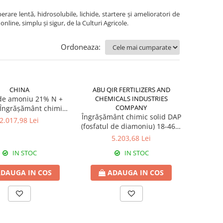
re lentă, hidrosolubile, lichide, startere și amelioratori de
nline, simplu și sigur, de la Culturi Agricole.
Ordoneaza:
CHINA
ABU QIR FERTILIZERS AND
 de amoniu 21% N +
CHEMICALS INDUSTRIES
COMPANY
 Îngrășământ chimic
Îngrășământ chimic solid DAP
anulat origine China
2.017,98 Lei
(fosfatul de diamoniu) 18-46-0
origine Egipt
5.203,68 Lei
IN STOC
IN STOC
DAUGA IN COS
ADAUGA IN COS