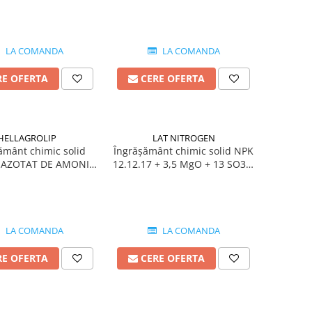
LA COMANDA
LA COMANDA
RE OFERTA
CERE OFERTA
HELLAGROLIP
LAT NITROGEN
ământ chimic solid
Îngrășământ chimic solid NPK
t AZOTAT DE AMONIU
12.12.17 + 3,5 MgO + 13 SO3 +
rigine Grecia
B + Zn origine Austria
LA COMANDA
LA COMANDA
RE OFERTA
CERE OFERTA