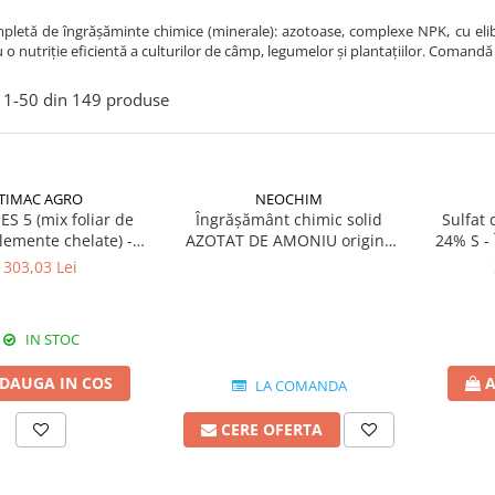
etă de îngrășăminte chimice (minerale): azotoase, complexe NPK, cu elibera
u o nutriție eficientă a culturilor de câmp, legumelor și plantațiilor. Comandă o
1-
50
din
149
produse
TIMAC AGRO
NEOCHIM
S 5 (mix foliar de
Îngrășământ chimic solid
Sulfat
lemente chelate) -
AZOTAT DE AMONIU origine
24% S -
ământ hidrosolubil
Bulgaria
solid gr
303,03 Lei
IN STOC
DAUGA IN COS
A
LA COMANDA
CERE OFERTA