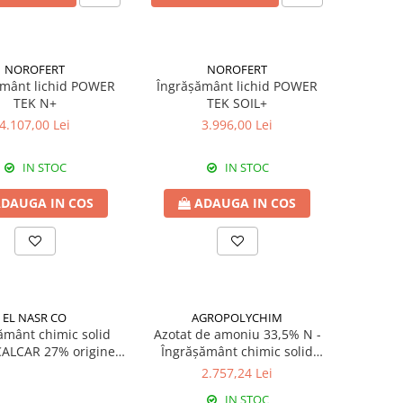
NOROFERT
NOROFERT
ământ lichid POWER
Îngrășământ lichid POWER
TEK N+
TEK SOIL+
4.107,00 Lei
3.996,00 Lei
IN STOC
IN STOC
DAUGA IN COS
ADAUGA IN COS
EL NASR CO
AGROPOLYCHIM
ământ chimic solid
Azotat de amoniu 33,5% N -
ALCAR 27% origine
Îngrășământ chimic solid
EGIPT
origine Bulgaria
2.757,24 Lei
IN STOC