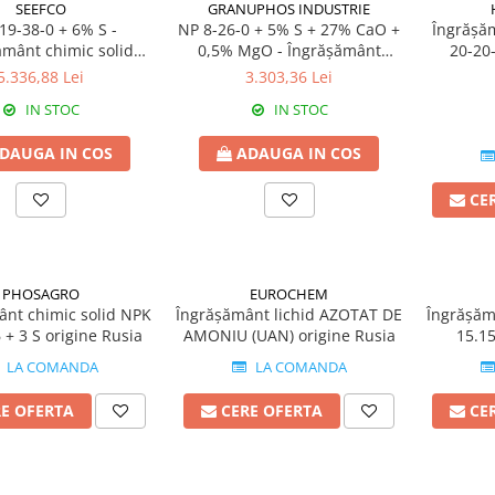
SEEFCO
GRANUPHOS INDUSTRIE
19-38-0 + 6% S -
NP 8-26-0 + 5% S + 27% CaO +
Îngrășăm
ământ chimic solid
0,5% MgO - Îngrășământ
20-20
rigine Maroc
chimic solid origine Tunisia
5.336,88 Lei
3.303,36 Lei
IN STOC
IN STOC
DAUGA IN COS
ADAUGA IN COS
CE
PHOSAGRO
EUROCHEM
ânt chimic solid NPK
Îngrășământ lichid AZOTAT DE
Îngrășăm
 + 3 S origine Rusia
AMONIU (UAN) origine Rusia
15.15
LA COMANDA
LA COMANDA
RE OFERTA
CERE OFERTA
CE