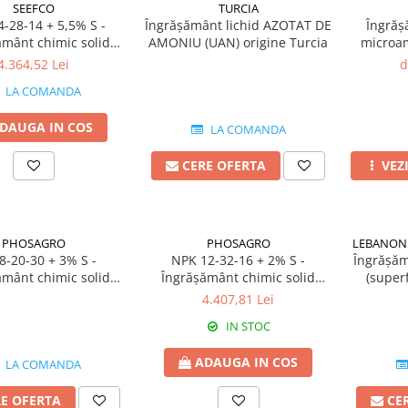
SEEFCO
TURCIA
-28-14 + 5,5% S -
Îngrășământ lichid AZOTAT DE
Îngrăș
ământ chimic solid
AMONIU (UAN) origine Turcia
microa
rigine Maroc
4.364,52 Lei
d
LA COMANDA
DAUGA IN COS
LA COMANDA
CERE OFERTA
VEZ
PHOSAGRO
PHOSAGRO
LEBANON
8-20-30 + 3% S -
NPK 12-32-16 + 2% S -
Îngrășăm
ământ chimic solid
Îngrășământ chimic solid
(superf
rigine Rusia
origine Rusia
4.407,81 Lei
IN STOC
ADAUGA IN COS
LA COMANDA
RE OFERTA
CE