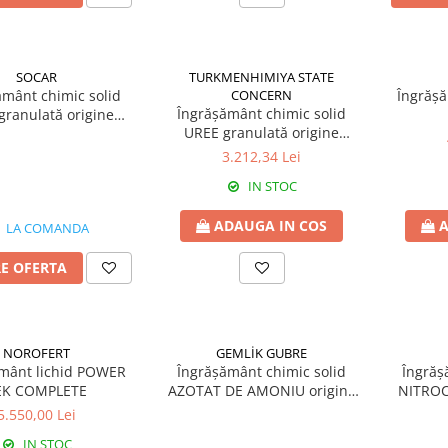
SOCAR
TURKMENHIMIYA STATE
ământ chimic solid
CONCERN
Îngrăș
Îngrășământ chimic solid
granulată origine
UREE granulată origine
Azerbaidjan
Turkmenistan
3.212,34 Lei
IN STOC
ADAUGA IN COS
A
LA COMANDA
RE OFERTA
NOROFERT
GEMLİK GUBRE
mânt lichid POWER
Îngrășământ chimic solid
Îngrăș
EK COMPLETE
AZOTAT DE AMONIU origine
NITROC
Turcia
5.550,00 Lei
IN STOC