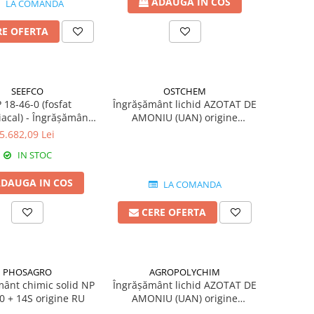
ADAUGA IN COS
LA COMANDA
RE OFERTA
SEEFCO
OSTCHEM
 18-46-0 (fosfat
Îngrășământ lichid AZOTAT DE
acal) - Îngrășământ
AMONIU (UAN) origine
solid origine Maroc
Ucraina
5.682,09 Lei
IN STOC
DAUGA IN COS
LA COMANDA
CERE OFERTA
PHOSAGRO
AGROPOLYCHIM
ânt chimic solid NP
Îngrășământ lichid AZOTAT DE
0 + 14S origine RU
AMONIU (UAN) origine
Bulgaria