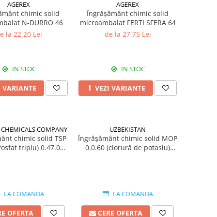
AGEREX
AGEREX
ământ chimic solid
Îngrășământ chimic solid
mbalat N-DURRO 46
microambalat FERTI SFERA 64
e la 22,20 Lei
de la 27,75 Lei
IN STOC
IN STOC
I VARIANTE
VEZI VARIANTE
 CHEMICALS COMPANY
UZBEKISTAN
ânt chimic solid TSP
Îngrășământ chimic solid MOP
osfat triplu) 0.47.0
0.0.60 (clorură de potasiu)
origine Liban
origine UZBEKISTAN
LA COMANDA
LA COMANDA
RE OFERTA
CERE OFERTA