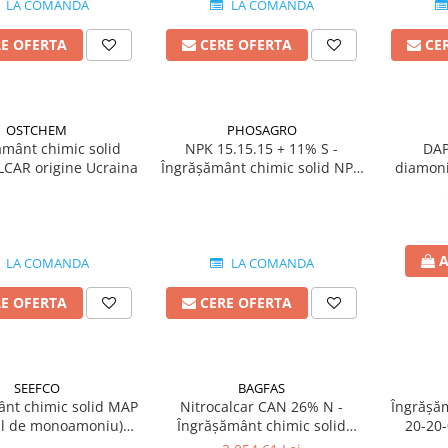
LA COMANDA
LA COMANDA
RE OFERTA
CERE OFERTA
CE
OSTCHEM
PHOSAGRO
ământ chimic solid
NPK 15.15.15 + 11% S -
DAP
CAR origine Ucraina
Îngrășământ chimic solid NPK
diamoni
origine Rusia
chimic 
A
LA COMANDA
LA COMANDA
RE OFERTA
CERE OFERTA
SEEFCO
BAGFAS
ânt chimic solid MAP
Nitrocalcar CAN 26% N -
Îngrășăm
tul de monoamoniu)
Îngrășământ chimic solid
20-20-
.0 origine Maroc
granulat origine Turcia