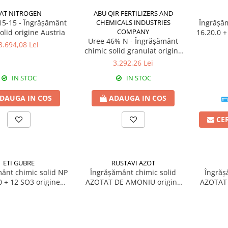
AT NITROGEN
ABU QIR FERTILIZERS AND
15-15 - Îngrășământ
CHEMICALS INDUSTRIES
Îngrășăm
COMPANY
olid origine Austria
16.20.0 +
Uree 46% N - Îngrășământ
3.694,08 Lei
chimic solid granulat origine
Egipt
3.292,26 Lei
IN STOC
IN STOC
DAUGA IN COS
ADAUGA IN COS
CE
ETI GUBRE
RUSTAVI AZOT
ânt chimic solid NP
Îngrășământ chimic solid
Îngrăș
0 + 12 SO3 origine
AZOTAT DE AMONIU origine
AZOTAT 
Turcia
Georgia