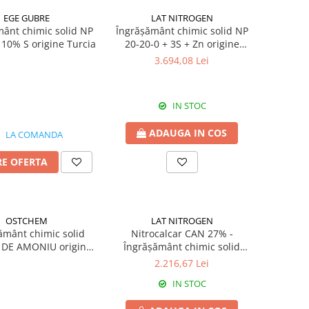
EGE GUBRE
LAT NITROGEN
ânt chimic solid NP
Îngrășământ chimic solid NP
 10% S origine Turcia
20-20-0 + 3S + Zn origine
Austria
3.694,08 Lei
IN STOC
ADAUGA IN COS
LA COMANDA
RE OFERTA
OSTCHEM
LAT NITROGEN
ământ chimic solid
Nitrocalcar CAN 27% -
DE AMONIU origine
Îngrășământ chimic solid
Ucraina
granulat origine Austria
2.216,67 Lei
IN STOC