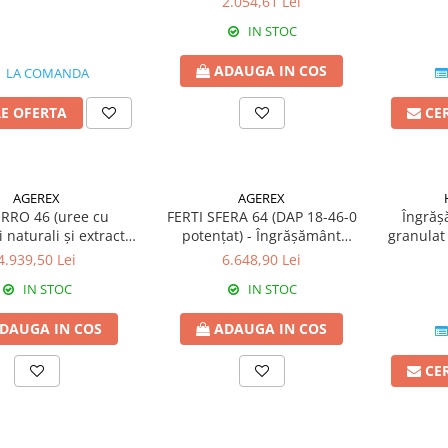
2.054,61 Lei
IN STOC
ADAUGA IN COS
LA COMANDA
RE OFERTA
CE
AGEREX
AGEREX
RRO 46 (uree cu
FERTI SFERA 64 (DAP 18-46-0
Îngrăș
i naturali și extracte
potențat) - Îngrășământ
granula
- Îngrășământ chimic
chimic solid
o
4.939,50 Lei
6.648,90 Lei
solid
IN STOC
IN STOC
DAUGA IN COS
ADAUGA IN COS
CE