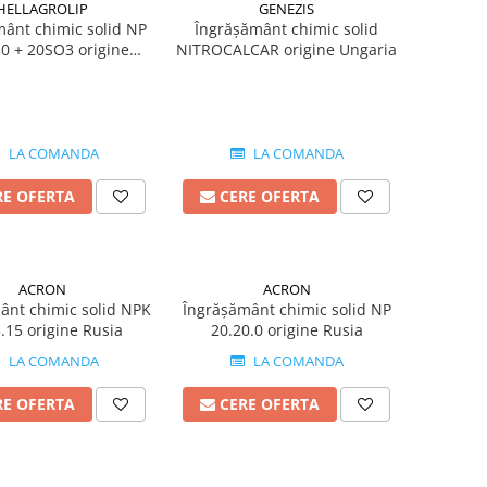
HELLAGROLIP
GENEZIS
ânt chimic solid NP
Îngrășământ chimic solid
-0 + 20SO3 origine
NITROCALCAR origine Ungaria
Grecia
LA COMANDA
LA COMANDA
RE OFERTA
CERE OFERTA
ACRON
ACRON
ânt chimic solid NPK
Îngrășământ chimic solid NP
.15 origine Rusia
20.20.0 origine Rusia
LA COMANDA
LA COMANDA
RE OFERTA
CERE OFERTA