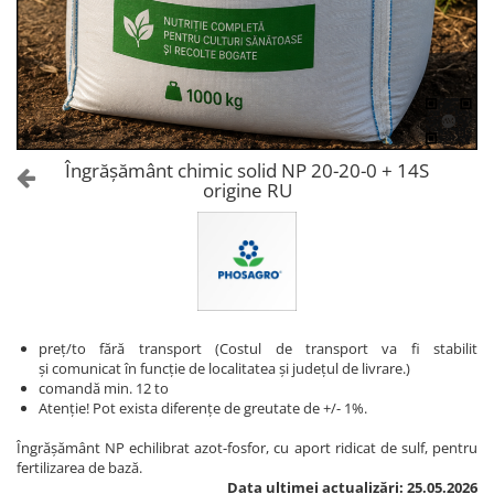
Amelioratori de sol
ARBUȘTI FRUCTIFERI
ARDEI IUTE
Erbicide
Insecticide
Fungicide
BUMBAC
Insecticide
Fertilizanți foliari
Acaricide
CAIS
Fertilizanți foliari
Îngrășământ chimic solid NP 20-20-0 + 14S
Fungicide
origine RU
ARDEI
Insecticide
Erbicide
Acaricide
Fungicide
Biostimulatori
Insecticide
Fertilizanți foliari
Fertilizanți foliari
Adjuvanți
Dezinfectant sol
preț/to fără transport (Costul de transport va fi stabilit
CĂPȘUN
și comunicat în funcție de localitatea și județul de livrare.)
ARPAGIC
Fungicide
comandă min. 12 to
Erbicide
Atenție! Pot exista diferențe de greutate de
+/- 1%.
Insecticide
BOB
Acaricide
Îngrășământ NP echilibrat azot-fosfor, cu aport ridicat de sulf, pentru
fertilizarea de bază.
Erbicide
Fertilizanți foliari
Data ultimei actualizări: 25.05.2026