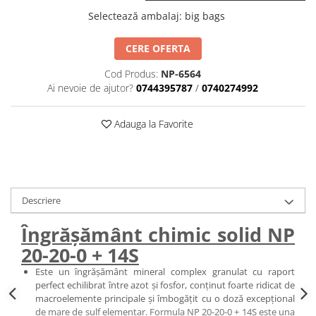
BROCCOLI
CARTOF
Selectează ambalaj
:
big bags
Fungicide
Fungicide
Insecticide
Insecticide
CERE OFERTA
Fertilizanți foliari
Biostimulatori
Cod Produs:
NP-6564
BUMBAC
Fertilizanți foliari
Ai nevoie de ajutor?
0744395787
/
0740274992
CASTRAVEȚI
Fertilizanți foliari
CAIS
Fungicide
Adauga la Favorite
Insecticide
Erbicide
Acaricide
Fungicide
Fertilizanți foliari
Insecticide
CASTRAVEȚI CORNIȘON
Acaricide
Descriere
Biostimulatori
Insecticide
Îngrășământ chimic solid NP
Fertilizanți foliari
CEAPĂ
20-20-0 + 14S
Adjuvanți
Insecticide
CAMELINĂ
Este un îngrășământ mineral complex granulat cu raport
Biostimulatori
perfect echilibrat între azot și fosfor, conținut foarte ridicat de
Fungicide
Fertilizanți foliari
macroelemente principale și îmbogățit cu o doză excepțional
CÂNEPĂ
CEREALE PĂIOASE
de mare de sulf elementar. Formula NP 20-20-0 + 14S este una