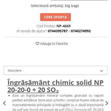
BROCCOLI
CARTOF
Selectează ambalaj
:
big bags
Fungicide
Fungicide
Insecticide
Insecticide
CERE OFERTA
Fertilizanți foliari
Biostimulatori
Cod Produs:
NP-4669
BUMBAC
Fertilizanți foliari
Ai nevoie de ajutor?
0744395787
/
0740274992
CASTRAVEȚI
Fertilizanți foliari
CAIS
Fungicide
Adauga la Favorite
Insecticide
Erbicide
Acaricide
Fungicide
Fertilizanți foliari
Insecticide
CASTRAVEȚI CORNIȘON
Acaricide
Descriere
Biostimulatori
Insecticide
Îngrășământ chimic solid NP
Fertilizanți foliari
CEAPĂ
20-20-0 + 20 SO₃
Adjuvanți
Insecticide
CAMELINĂ
Este un îngrășământ mineral complex granulat cu raport
Biostimulatori
perfect echilibrat între azot și fosfor, conținut foarte ridicat de
Fungicide
Fertilizanți foliari
macroelemente principale și îmbogățit cu o doză importantă
CÂNEPĂ
CEREALE PĂIOASE
de sulf sub formă de trioxid de sulf (SO₃). Formula NP 20-20-0