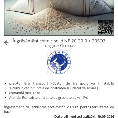
Amelioratori de sol
ARBUȘTI FRUCTIFERI
ARDEI IUTE
Erbicide
Insecticide
Fungicide
BUMBAC
Insecticide
Fertilizanți foliari
Acaricide
CAIS
Fertilizanți foliari
Îngrășământ chimic solid NP 20-20-0 + 20SO3
Fungicide
origine Grecia
ARDEI
Insecticide
Erbicide
Acaricide
Fungicide
Biostimulatori
Insecticide
Fertilizanți foliari
Fertilizanți foliari
Adjuvanți
Dezinfectant sol
preț/to fără transport (Costul de transport va fi stabilit
CĂPȘUN
și comunicat în funcție de localitatea și județul de livrare.)
ARPAGIC
Fungicide
comandă min. 12 to
Erbicide
Atenție! Pot exista diferențe de greutate de +/- 1%.
Insecticide
BOB
Acaricide
Îngrășământ NP echilibrat azot-fosfor, cu sulf, pentru fertilizarea de
bază.
Erbicide
Fertilizanți foliari
Data ultimei actualizări: 19.05.2026