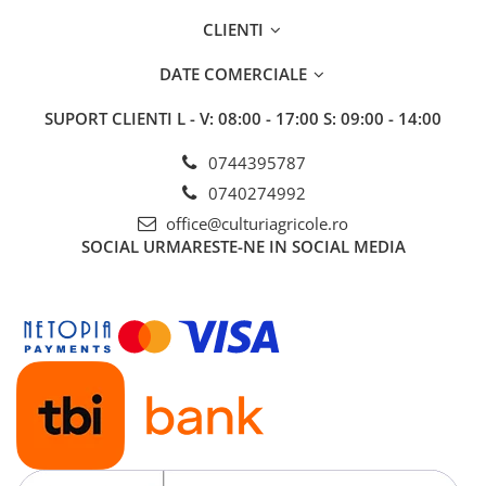
BROCCOLI
CARTOF
CLIENTI
Fungicide
Fungicide
Insecticide
Insecticide
DATE COMERCIALE
Fertilizanți foliari
Biostimulatori
SUPORT CLIENTI
L - V: 08:00 - 17:00 S: 09:00 - 14:00
BUMBAC
Fertilizanți foliari
CASTRAVEȚI
Fertilizanți foliari
0744395787
CAIS
Fungicide
0740274992
Insecticide
Erbicide
office@culturiagricole.ro
Acaricide
SOCIAL
URMARESTE-NE IN SOCIAL MEDIA
Fungicide
Fertilizanți foliari
Insecticide
CASTRAVEȚI CORNIȘON
Acaricide
Biostimulatori
Insecticide
Fertilizanți foliari
CEAPĂ
Adjuvanți
Insecticide
CAMELINĂ
Biostimulatori
Fungicide
Fertilizanți foliari
CÂNEPĂ
CEREALE PĂIOASE