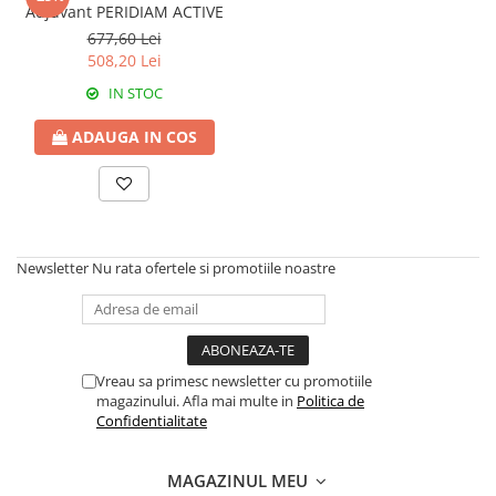
Amelioratori de sol
Adjuvant PERIDIAM ACTIVE
ARBUȘTI FRUCTIFERI
ARDEI IUTE
677,60 Lei
Erbicide
Insecticide
508,20 Lei
Fungicide
BUMBAC
IN STOC
Insecticide
Fertilizanți foliari
ADAUGA IN COS
Acaricide
CAIS
Fertilizanți foliari
Fungicide
ARDEI
Insecticide
Erbicide
Acaricide
Fungicide
Biostimulatori
Newsletter
Nu rata ofertele si promotiile noastre
Insecticide
Fertilizanți foliari
Fertilizanți foliari
Adjuvanți
Dezinfectant sol
CĂPȘUN
ARPAGIC
Vreau sa primesc newsletter cu promotiile
Fungicide
magazinului. Afla mai multe in
Politica de
Erbicide
Insecticide
Confidentialitate
BOB
Acaricide
Erbicide
Fertilizanți foliari
MAGAZINUL MEU