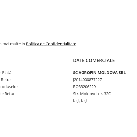
la mai multe in
Politica de Confidentialitate
DATE COMERCIALE
 Plată
SC AGROFIN MOLDOVA SRL
e Retur
J2014000877227
Produselor
RO33206229
de Retur
Str. Moldovei nr. 32C
Iași, Iași