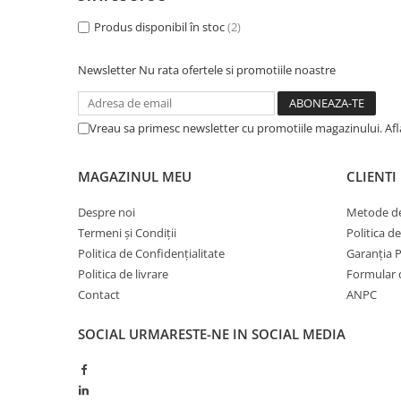
BROCCOLI
CARTOF
Produs disponibil în stoc
(2)
Fungicide
Fungicide
Insecticide
Insecticide
Newsletter
Nu rata ofertele si promotiile noastre
Fertilizanți foliari
Biostimulatori
BUMBAC
Fertilizanți foliari
CASTRAVEȚI
Vreau sa primesc newsletter cu promotiile magazinului. Af
Fertilizanți foliari
CAIS
Fungicide
MAGAZINUL MEU
CLIENTI
Insecticide
Erbicide
Acaricide
Fungicide
Despre noi
Metode de
Fertilizanți foliari
Insecticide
Termeni și Condiții
Politica d
CASTRAVEȚI CORNIȘON
Acaricide
Politica de Confidențialitate
Garanția 
Biostimulatori
Insecticide
Politica de livrare
Formular 
Contact
ANPC
Fertilizanți foliari
CEAPĂ
Adjuvanți
Insecticide
SOCIAL
URMARESTE-NE IN SOCIAL MEDIA
CAMELINĂ
Biostimulatori
Fungicide
Fertilizanți foliari
CÂNEPĂ
CEREALE PĂIOASE