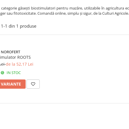
 categorie găsești biostimulatori pentru mazăre, utilizabile în agricultura ec
 ger sau fitotoxicitate. Comandă online, simplu și sigur, de la Culturi Agricole.
1-
1
din
1
produse
NOROFERT
timulator ROOTS
Lei
de la 52,17 Lei
IN STOC
I VARIANTE