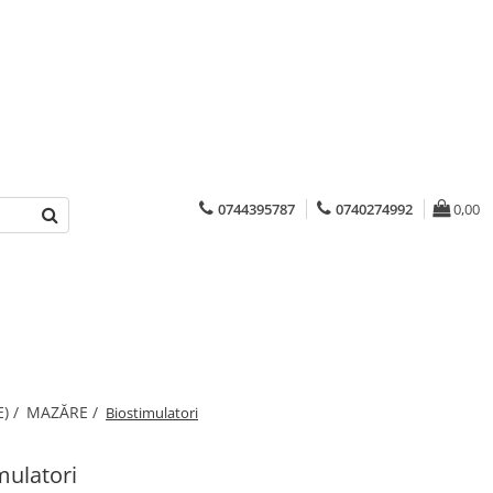
0744395787
0740274992
0,00
) /
MAZĂRE /
Biostimulatori
mulatori