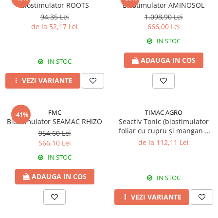
Amelioratori de sol
Biostimulator ROOTS
Biostimulator AMINOSOL
ARBUȘTI FRUCTIFERI
ARDEI IUTE
94,35 Lei
1.098,90 Lei
Erbicide
Insecticide
de la 52,17 Lei
666,00 Lei
Fungicide
BUMBAC
IN STOC
Insecticide
Fertilizanți foliari
ADAUGA IN COS
Acaricide
IN STOC
CAIS
Fertilizanți foliari
Fungicide
VEZI VARIANTE
ARDEI
Insecticide
Erbicide
Acaricide
FMC
TIMAC AGRO
Fungicide
-41%
Biostimulatori
Biostimulator SEAMAC RHIZO
Seactiv Tonic (biostimulator
Insecticide
Fertilizanți foliari
foliar cu cupru și mangan –
954,60 Lei
Fertilizanți foliari
4,8% Cu + 7,7% Mn) -
Adjuvanți
de la 112,11 Lei
566,10 Lei
Biostimulator
Dezinfectant sol
CĂPȘUN
IN STOC
ARPAGIC
Fungicide
ADAUGA IN COS
IN STOC
Erbicide
Insecticide
BOB
Acaricide
VEZI VARIANTE
Erbicide
Fertilizanți foliari