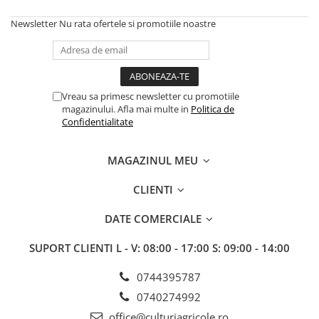
BROCCOLI
CARTOF
Newsletter
Nu rata ofertele si promotiile noastre
Fungicide
Fungicide
Insecticide
Insecticide
Fertilizanți foliari
Biostimulatori
BUMBAC
Fertilizanți foliari
Vreau sa primesc newsletter cu promotiile
CASTRAVEȚI
Fertilizanți foliari
magazinului. Afla mai multe in
Politica de
CAIS
Fungicide
Confidentialitate
Insecticide
Erbicide
Acaricide
MAGAZINUL MEU
Fungicide
Fertilizanți foliari
Insecticide
CLIENTI
CASTRAVEȚI CORNIȘON
Acaricide
Biostimulatori
Insecticide
DATE COMERCIALE
Fertilizanți foliari
CEAPĂ
SUPORT CLIENTI
L - V: 08:00 - 17:00 S: 09:00 - 14:00
Adjuvanți
Insecticide
CAMELINĂ
0744395787
Biostimulatori
Fungicide
Fertilizanți foliari
0740274992
CÂNEPĂ
CEREALE PĂIOASE
office@culturiagricole.ro