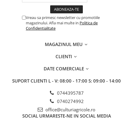
Erbicide
Fungicide
CASTRAVEȚI
DOVLEAC
Vreau sa primesc newsletter cu promotiile
Fungicide
Insecticide
magazinului. Afla mai multe in
Politica de
Insecticide
Confidentialitate
DOVLECEI
Acaricide
Insecticide
Fertilizanți foliari
MAGAZINUL MEU
FASOLE
Dezinfectant sol
Insecticide
CLIENTI
CEAPĂ
Fertilizanți foliari
Erbicide
DATE COMERCIALE
FASOLE BOABE
Fungicide
Insecticide
SUPORT CLIENTI
L - V: 08:00 - 17:00 S: 09:00 - 14:00
Insecticide
FASOLE PĂSTĂI
Fertilizanți foliari
0744395787
Insecticide
CEREALE
0740274992
FLOAREA SOARELUI
Tratament semințe
office@culturiagricole.ro
Tratament semințe
Erbicide
SOCIAL
URMARESTE-NE IN SOCIAL MEDIA
Semințe
Fungicide
Fungicide
Biostimulatori