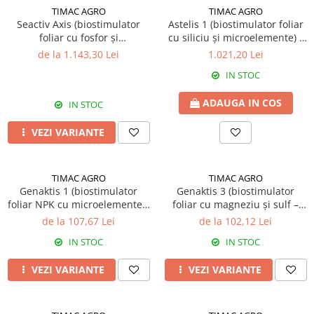
BROCCOLI
CARTOF
TIMAC AGRO
TIMAC AGRO
Seactiv Axis (biostimulator
Astelis 1 (biostimulator foliar
Fungicide
Fungicide
foliar cu fosfor și
cu siliciu și microelemente) -
Insecticide
Insecticide
microelemente – 3-18-0 + Mn,
Biostimulator
de la 1.143,30 Lei
1.021,20 Lei
Fertilizanți foliari
Biostimulatori
Zn) - Biostimulator
IN STOC
BUMBAC
Fertilizanți foliari
CASTRAVEȚI
Fertilizanți foliari
ADAUGA IN COS
IN STOC
CAIS
Fungicide
VEZI VARIANTE
Insecticide
Erbicide
Acaricide
Fungicide
Fertilizanți foliari
Insecticide
TIMAC AGRO
TIMAC AGRO
Genaktis 1 (biostimulator
Genaktis 3 (biostimulator
CASTRAVEȚI CORNIȘON
Acaricide
foliar NPK cu microelemente –
foliar cu magneziu și sulf –
Biostimulatori
Insecticide
9-5-7) - Biostimulator
4,5% MgO + 10% SO3) -
de la 107,67 Lei
de la 102,12 Lei
Biostimulator
Fertilizanți foliari
CEAPĂ
IN STOC
IN STOC
Adjuvanți
Insecticide
CAMELINĂ
VEZI VARIANTE
VEZI VARIANTE
Biostimulatori
Fungicide
Fertilizanți foliari
CÂNEPĂ
CEREALE PĂIOASE