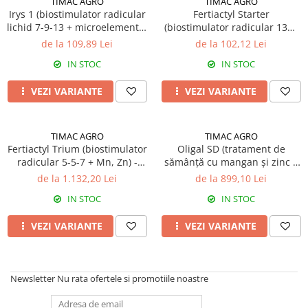
TIMAC AGRO
TIMAC AGRO
Irys 1 (biostimulator radicular
Fertiactyl Starter
Fungicide
Insecticide
lichid 7-9-13 + microelemente)
(biostimulator radicular 13N-
Insecticide
Biostimulatori
- Biostimulator
5P2O5-8K2O)
de la 109,89 Lei
de la 102,12 Lei
CĂPȘUN
Fertilizanți foliari
IN STOC
IN STOC
CIREȘ
Erbicide
VEZI VARIANTE
VEZI VARIANTE
Fungicide
Fungicide
Insecticide
Insecticide
Acaricide
Biostimulatori
TIMAC AGRO
TIMAC AGRO
Biostimulatori
Fertilizanți foliari
Fertiactyl Trium (biostimulator
Oligal SD (tratament de
radicular 5-5-7 + Mn, Zn) -
sămânță cu mangan și zinc –
Fertilizanți foliari
Adjuvanți
Biostimulator
1,5% Mn + 1,5% Zn + B) -
de la 1.132,20 Lei
de la 899,10 Lei
CARTOF
CITRICE
Biostimulator
IN STOC
IN STOC
Erbicide
Fertilizanți foliari
Fungicide
CONIFERE
VEZI VARIANTE
VEZI VARIANTE
Insecticide
Fertilizanți foliari
Biostimulatori
CONOPIDĂ
Fertilizanți foliari
Newsletter
Nu rata ofertele si promotiile noastre
Insecticide
CASTAN
CUCURBITACEE