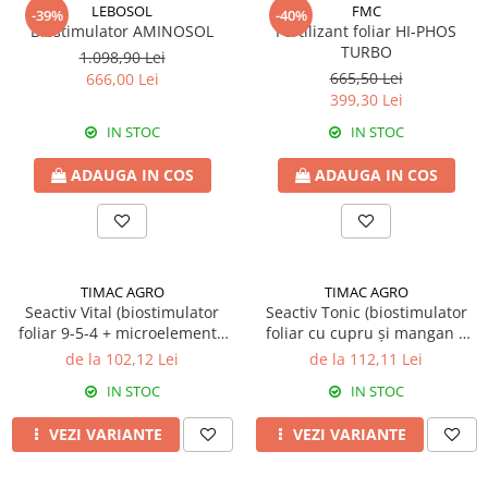
Amelioratori de sol
LEBOSOL
FMC
-39%
-40%
ARBUȘTI FRUCTIFERI
ARDEI IUTE
Biostimulator AMINOSOL
Fertilizant foliar HI-PHOS
TURBO
Erbicide
Insecticide
1.098,90 Lei
665,50 Lei
666,00 Lei
Fungicide
BUMBAC
399,30 Lei
Insecticide
Fertilizanți foliari
IN STOC
IN STOC
Acaricide
CAIS
Fertilizanți foliari
ADAUGA IN COS
ADAUGA IN COS
Fungicide
ARDEI
Insecticide
Erbicide
Acaricide
Fungicide
Biostimulatori
Insecticide
Fertilizanți foliari
TIMAC AGRO
TIMAC AGRO
Seactiv Vital (biostimulator
Seactiv Tonic (biostimulator
Fertilizanți foliari
Adjuvanți
foliar 9-5-4 + microelemente
foliar cu cupru și mangan –
Dezinfectant sol
CĂPȘUN
complete) - Biostimulator
4,8% Cu + 7,7% Mn) -
de la 102,12 Lei
de la 112,11 Lei
ARPAGIC
Biostimulator
Fungicide
IN STOC
IN STOC
Erbicide
Insecticide
BOB
VEZI VARIANTE
VEZI VARIANTE
Acaricide
Erbicide
Fertilizanți foliari