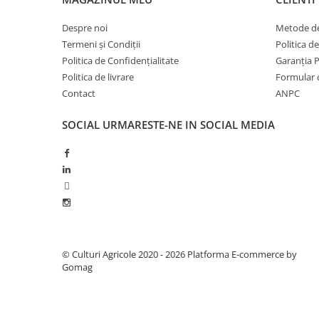
Fungicide
Insecticide
Despre noi
Metode de
Insecticide
Biostimulatori
Termeni și Condiții
Politica d
CĂPȘUN
Fertilizanți foliari
Politica de Confidențialitate
Garanția 
CIREȘ
Erbicide
Politica de livrare
Formular 
Contact
ANPC
Fungicide
Fungicide
Insecticide
Insecticide
SOCIAL
URMARESTE-NE IN SOCIAL MEDIA
Acaricide
Biostimulatori
Biostimulatori
Fertilizanți foliari
Fertilizanți foliari
Adjuvanți
CARTOF
CITRICE
Erbicide
Fertilizanți foliari
Fungicide
CONIFERE
Insecticide
Fertilizanți foliari
© Culturi Agricole 2020 - 2026
Platforma E-commerce by
Biostimulatori
Gomag
CONOPIDĂ
Fertilizanți foliari
Insecticide
CASTAN
CUCURBITACEE