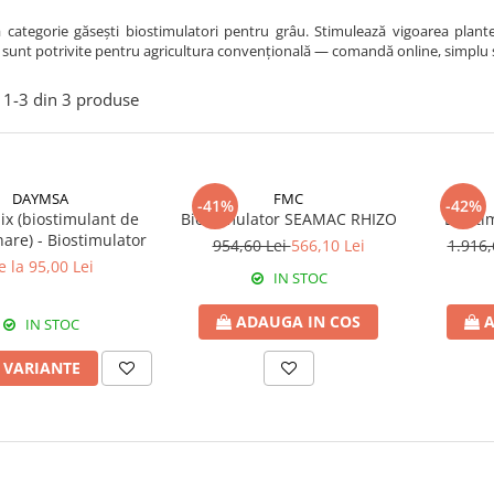
 categorie găsești biostimulatori pentru grâu. Stimulează vigoarea plantelo
sunt potrivite pentru agricultura convențională — comandă online, simplu și s
1-
3
din
3
produse
DAYMSA
FMC
-41%
-42%
ix (biostimulant de
Biostimulator SEAMAC RHIZO
Biosti
are) - Biostimulator
954,60 Lei
566,10 Lei
1.916,
e la 95,00 Lei
IN STOC
ADAUGA IN COS
A
IN STOC
I VARIANTE