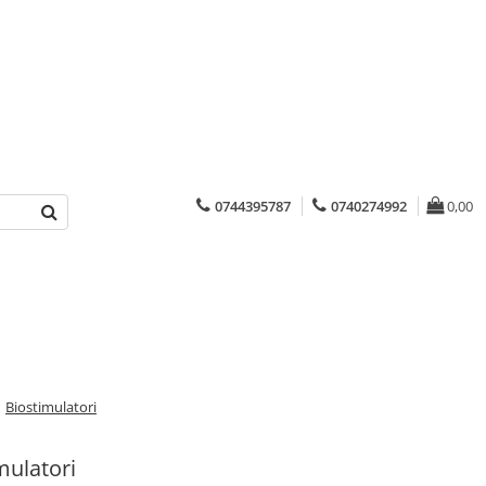
0744395787
0740274992
0,00
/
Biostimulatori
mulatori