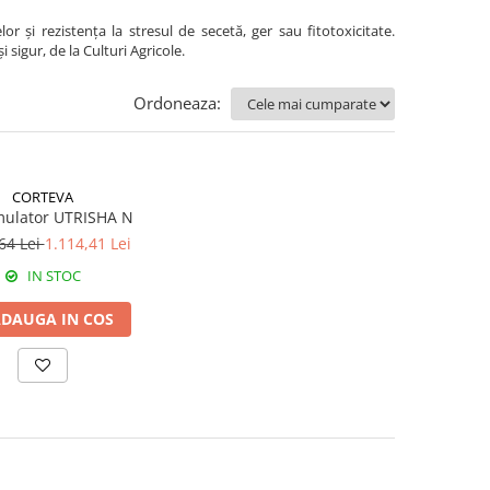
r și rezistența la stresul de secetă, ger sau fitotoxicitate.
igur, de la Culturi Agricole.
Ordoneaza:
CORTEVA
mulator UTRISHA N
64 Lei
1.114,41 Lei
IN STOC
DAUGA IN COS