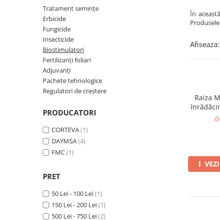
Amelioratori de sol
ARBUȘTI FRUCTIFERI
ARDEI IUTE
Tratament semințe
În această
Erbicide
Produsele 
Erbicide
Insecticide
Fungicide
Fungicide
BUMBAC
Insecticide
Afiseaza:
Insecticide
Biostimulatori
Fertilizanți foliari
Fertilizanți foliari
Acaricide
CAIS
Adjuvanți
Fertilizanți foliari
Fungicide
Pachete tehnologice
ARDEI
Regulatori de creștere
Insecticide
Raiza M
Erbicide
Acaricide
înrădăcin
PRODUCATORI
Fungicide
Biostimulatori
d
Insecticide
CORTEVA
(1)
Fertilizanți foliari
Fertilizanți foliari
DAYMSA
(4)
Adjuvanți
FMC
(1)
Dezinfectant sol
CĂPȘUN
VEZ
ARPAGIC
Fungicide
PRET
Erbicide
Insecticide
50 Lei - 100 Lei
(1)
BOB
Acaricide
150 Lei - 200 Lei
(1)
Erbicide
Fertilizanți foliari
500 Lei - 750 Lei
(2)