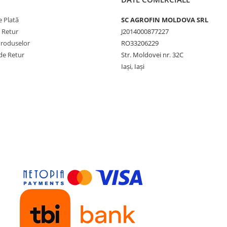
 Plată
SC AGROFIN MOLDOVA SRL
e Retur
J2014000877227
Produselor
RO33206229
de Retur
Str. Moldovei nr. 32C
Iași, Iași