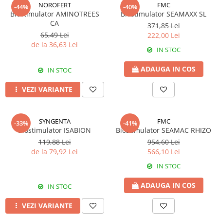
Amelioratori de sol
NOROFERT
FMC
-44%
-40%
ARBUȘTI FRUCTIFERI
ARDEI IUTE
Biostimulator AMINOTREES
Biostimulator SEAMAXX SL
CA
Erbicide
Insecticide
371,85 Lei
65,49 Lei
222,00 Lei
Fungicide
BUMBAC
de la 36,63 Lei
Insecticide
IN STOC
Fertilizanți foliari
Acaricide
CAIS
ADAUGA IN COS
IN STOC
Fertilizanți foliari
Fungicide
ARDEI
VEZI VARIANTE
Insecticide
Erbicide
Acaricide
Fungicide
Biostimulatori
SYNGENTA
FMC
-33%
-41%
Insecticide
Fertilizanți foliari
Biostimulator ISABION
Biostimulator SEAMAC RHIZO
Fertilizanți foliari
119,88 Lei
954,60 Lei
Adjuvanți
de la 79,92 Lei
566,10 Lei
Dezinfectant sol
CĂPȘUN
ARPAGIC
IN STOC
Fungicide
Erbicide
Insecticide
ADAUGA IN COS
IN STOC
BOB
Acaricide
VEZI VARIANTE
Erbicide
Fertilizanți foliari