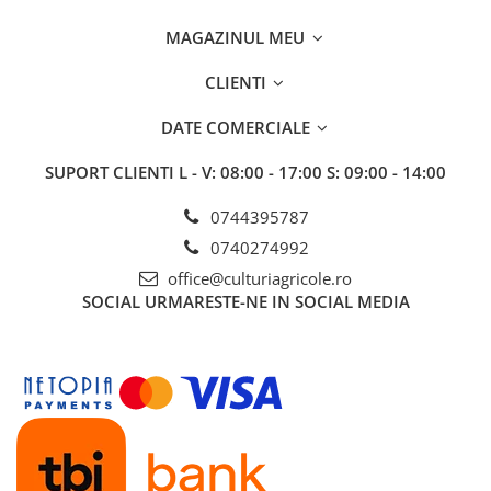
Fungicide
Insecticide
MAGAZINUL MEU
Insecticide
Biostimulatori
CLIENTI
CĂPȘUN
Fertilizanți foliari
CIREȘ
Erbicide
DATE COMERCIALE
Fungicide
Fungicide
SUPORT CLIENTI
L - V: 08:00 - 17:00 S: 09:00 - 14:00
Insecticide
Insecticide
Acaricide
Biostimulatori
0744395787
Biostimulatori
Fertilizanți foliari
0740274992
Fertilizanți foliari
Adjuvanți
office@culturiagricole.ro
CARTOF
CITRICE
SOCIAL
URMARESTE-NE IN SOCIAL MEDIA
Erbicide
Fertilizanți foliari
Fungicide
CONIFERE
Insecticide
Fertilizanți foliari
Biostimulatori
CONOPIDĂ
Fertilizanți foliari
Insecticide
CASTAN
CUCURBITACEE