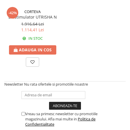
BROCCOLI
CARTOF
Fungicide
Fungicide
CORTEVA
-42%
Biostimulator UTRISHA N
Insecticide
Insecticide
1.916,64 Lei
Fertilizanți foliari
Biostimulatori
1.114,41 Lei
BUMBAC
Fertilizanți foliari
IN STOC
CASTRAVEȚI
Fertilizanți foliari
CAIS
Fungicide
ADAUGA IN COS
Insecticide
Erbicide
Acaricide
Fungicide
Fertilizanți foliari
Insecticide
CASTRAVEȚI CORNIȘON
Acaricide
Newsletter
Nu rata ofertele si promotiile noastre
Biostimulatori
Insecticide
Fertilizanți foliari
CEAPĂ
Adjuvanți
Insecticide
CAMELINĂ
Biostimulatori
Vreau sa primesc newsletter cu promotiile
magazinului. Afla mai multe in
Politica de
Fungicide
Fertilizanți foliari
Confidentialitate
CÂNEPĂ
CEREALE PĂIOASE