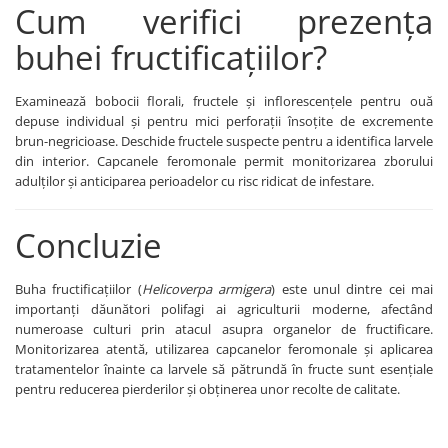
Cum verifici prezența
Fertilizanți foliari
Erbicide
MORCOV
buhei fructificațiilor?
GAZON
Fertilizanți foliari
Erbicide
MUR
Examinează bobocii florali, fructele și inflorescențele pentru ouă
Insecticide
depuse individual și pentru mici perforații însoțite de excremente
Fertilizanți foliari
Insecticide
brun-negricioase. Deschide fructele suspecte pentru a identifica larvele
GENȚIANĂ
Fertilizanți foliari
din interior. Capcanele feromonale permit monitorizarea zborului
adulților și anticiparea perioadelor cu risc ridicat de infestare.
NAPI
Erbicide
GRĂDINI
Biostimulatori
Concluzie
Fertilizanți foliari
Insecticide
NĂUT
Fertilizanți foliari
Buha fructificațiilor (
Helicoverpa armigera
) este unul dintre cei mai
GRÂU
Insecticide
importanți dăunători polifagi ai agriculturii moderne, afectând
NECTARIN
Tratament semințe
numeroase culturi prin atacul asupra organelor de fructificare.
Monitorizarea atentă, utilizarea capcanelor feromonale și aplicarea
Erbicide
Fungicide
tratamentelor înainte ca larvele să pătrundă în fructe sunt esențiale
Fungicide
Insecticide
pentru reducerea pierderilor și obținerea unor recolte de calitate.
Insecticide
Acaricide
Biostimulatori
Biostimulatori