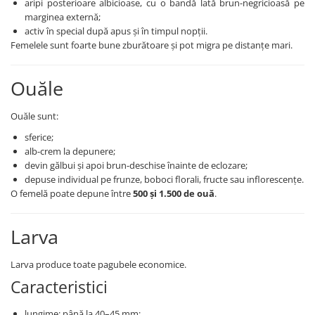
aripi posterioare albicioase, cu o bandă lată brun-negricioasă pe
marginea externă;
Fungicide
Insecticide
activ în special după apus și în timpul nopții.
Insecticide
Biostimulatori
Femelele sunt foarte bune zburătoare și pot migra pe distanțe mari.
CĂPȘUN
Fertilizanți foliari
CIREȘ
Erbicide
Ouăle
Fungicide
Fungicide
Insecticide
Insecticide
Ouăle sunt:
Acaricide
Biostimulatori
sferice;
Biostimulatori
Fertilizanți foliari
alb-crem la depunere;
devin gălbui și apoi brun-deschise înainte de eclozare;
Fertilizanți foliari
Adjuvanți
depuse individual pe frunze, boboci florali, fructe sau inflorescențe.
CARTOF
CITRICE
O femelă poate depune între
500 și 1.500 de ouă
.
Erbicide
Fertilizanți foliari
Fungicide
CONIFERE
Larva
Insecticide
Fertilizanți foliari
Biostimulatori
Larva produce toate pagubele economice.
CONOPIDĂ
Fertilizanți foliari
Caracteristici
Insecticide
CASTAN
CUCURBITACEE
lungime: până la 40–45 mm;