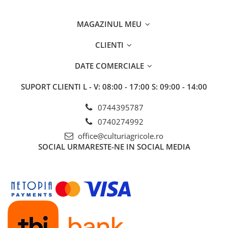
Fungicide
GRÂU SPELTA
Insecticide
Insecticide
MAGAZINUL MEU
OVĂZ
GULIE
Fertilizanți foliari
CLIENTI
Erbicide
PĂIOASE
DATE COMERCIALE
Insecticide
Insecticide
GUTUI
SUPORT CLIENTI
L - V: 08:00 - 17:00 S: 09:00 - 14:00
PĂR
Erbicide
Fungicide
0744395787
Fungicide
Insecticide
Insecticide
0740274992
Biostimulatori
Biostimulatori
office@culturiagricole.ro
Fertilizanți foliari
SOCIAL
URMARESTE-NE IN SOCIAL MEDIA
Adjuvanți
Adjuvanți
HAMEI
PĂSTÂRNAC
Fungicide
Fertilizanți foliari
Fertilizanți foliari
PĂȘUNI
HASMAȚUCHI
Fertilizanți foliari
Erbicide
PĂTRUNJEL