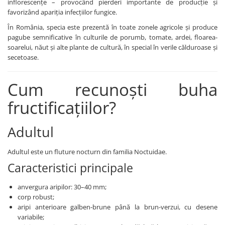
inflorescențe – provocând pierderi importante de producție și
BROCCOLI
CARTOF
favorizând apariția infecțiilor fungice.
Fungicide
Fungicide
În România, specia este prezentă în toate zonele agricole și produce
Insecticide
Insecticide
pagube semnificative în culturile de porumb, tomate, ardei, floarea-
Fertilizanți foliari
Biostimulatori
soarelui, năut și alte plante de cultură, în special în verile călduroase și
secetoase.
BUMBAC
Fertilizanți foliari
CASTRAVEȚI
Fertilizanți foliari
Cum recunoști buha
CAIS
Fungicide
Insecticide
fructificațiilor?
Erbicide
Acaricide
Fungicide
Fertilizanți foliari
Adultul
Insecticide
CASTRAVEȚI CORNIȘON
Acaricide
Adultul este un fluture nocturn din familia Noctuidae.
Biostimulatori
Insecticide
Caracteristici principale
Fertilizanți foliari
CEAPĂ
Adjuvanți
Insecticide
anvergura aripilor: 30–40 mm;
CAMELINĂ
Biostimulatori
corp robust;
aripi anterioare galben-brune până la brun-verzui, cu desene
Fungicide
Fertilizanți foliari
variabile;
CÂNEPĂ
CEREALE PĂIOASE