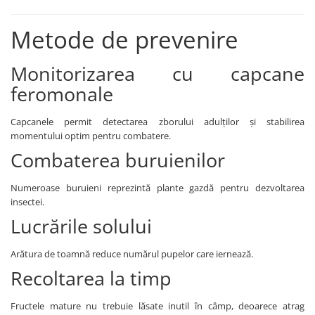
Biostimulatori
Fungicide
Fertilizanți foliari
Insecticide
Metode de prevenire
LEGUME în câmp
DOVLECEL
Insecticide
Monitorizarea cu capcane
Fungicide
LEGUME ÎN SERĂ
feromonale
Insecticide
Insecticide
Dezinfectant sol
LEGUME ÎN SPAȚII PROTEJATE
Capcanele permit detectarea zborului adulților și stabilirea
FASOLE
momentului optim pentru combatere.
Insecticide
Tratament semințe
Combaterea buruienilor
LEGUME RĂDĂCINOASE
Erbicide
Fertilizanți foliari
Fungicide
Numeroase buruieni reprezintă plante gazdă pentru dezvoltarea
LEGUMINOASE
Insecticide
insectei.
Fertilizanți foliari
Fertilizanți foliari
Lucrările solului
FASOLE BOABE DE TOAMNĂ
LUCERNĂ
Arătura de toamnă reduce numărul pupelor care iernează.
Erbicide
Biostimulatori
Recoltarea la timp
FASOLE BOABE PRIMĂVARĂ
Fertilizanți foliari
Dezinfectant sol
Erbicide
Fructele mature nu trebuie lăsate inutil în câmp, deoarece atrag
MĂR