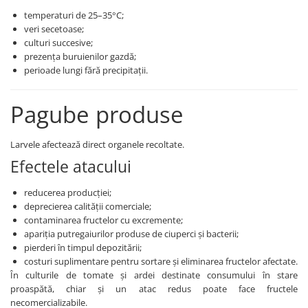
Tratament semințe
temperaturi de 25–35°C;
Erbicide
Biostimulatori
veri secetoase;
Fertilizanți foliari
culturi succesive;
Fertilizanți foliari
CONOPIDĂ
prezența buruienilor gazdă;
Dezinfectant sol
perioade lungi fără precipitații.
Fungicide
GULII
Insecticide
Insecticide
Pagube produse
Fertilizanți foliari
GUTUI
CORIANDRU
Fungicide
Larvele afectează direct organele recoltate.
Erbicide
Biostimulatori
Efectele atacului
CUCURBITACEE
Adjuvanți
Fungicide
reducerea producției;
HAMEI
CULTURI FLORICOLE ȘI
deprecierea calității comerciale;
Fungicide
ORNAMENTALE
contaminarea fructelor cu excremente;
Fertilizanți foliari
apariția putregaiurilor produse de ciuperci și bacterii;
Insecticide
pierderi în timpul depozitării;
LEGUME
CULTURI HORTICOLE
costuri suplimentare pentru sortare și eliminarea fructelor afectate.
Tratament semințe
În culturile de tomate și ardei destinate consumului în stare
Fertilizanți foliari
proaspătă, chiar și un atac redus poate face fructele
Fungicide
DOVLEAC
necomercializabile.