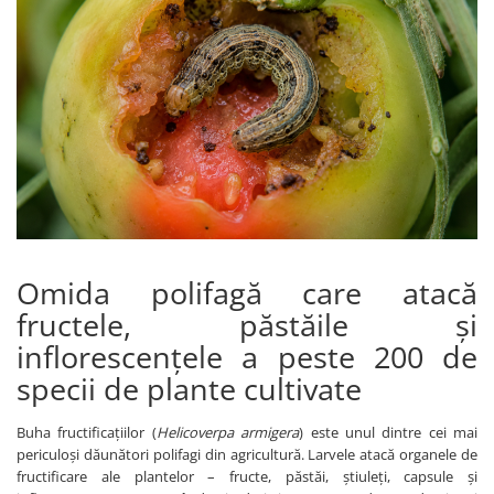
Amelioratori de sol
ARBUȘTI FRUCTIFERI
ARDEI IUTE
Erbicide
Insecticide
Fungicide
BUMBAC
Insecticide
Fertilizanți foliari
Acaricide
CAIS
Fertilizanți foliari
Fungicide
ARDEI
Insecticide
Erbicide
Acaricide
Fungicide
Biostimulatori
Omida polifagă care atacă
Insecticide
Fertilizanți foliari
fructele, păstăile și
Fertilizanți foliari
Adjuvanți
Dezinfectant sol
inflorescențele a peste 200 de
CĂPȘUN
ARPAGIC
specii de plante cultivate
Fungicide
Erbicide
Insecticide
Buha fructificațiilor (
Helicoverpa armigera
) este unul dintre cei mai
BOB
Acaricide
periculoși dăunători polifagi din agricultură. Larvele atacă organele de
Erbicide
Fertilizanți foliari
fructificare ale plantelor – fructe, păstăi, știuleți, capsule și