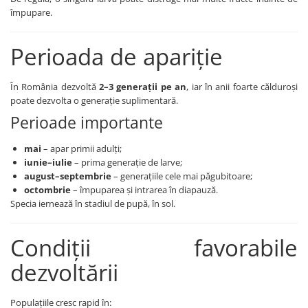
Erbicide
împupare.
Biostimulatori
CICOARE
Fertilizanți foliari
Insecticide
Perioada de apariție
Adjuvanți
CIREȘ
GAZON
Erbicide
În România dezvoltă
2–3 generații pe an
, iar în anii foarte călduroși
Insecticide
Fungicide
poate dezvolta o generație suplimentară.
Fertilizanți foliari
Insecticide
Perioade importante
GRĂDINI
Biostimulatori
mai
– apar primii adulți;
Insecticide
Fertilizanți foliari
iunie–iulie
– prima generație de larve;
Fertilizanti foliari
Adjuvanți
august–septembrie
– generațiile cele mai păgubitoare;
GRÂU
CITRICE
octombrie
– împuparea și intrarea în diapauză.
Specia iernează în stadiul de pupă, în sol.
Tratament semințe
Fertilizanți foliari
Fungicide
COACĂZ
Condiții favorabile
Insecticide
Erbicide
Biostimulatori
dezvoltării
Fungicide
Fertilizanți foliari
Insecticide
GRÂU DE TOAMNĂ
Populațiile cresc rapid în:
CONIFERE