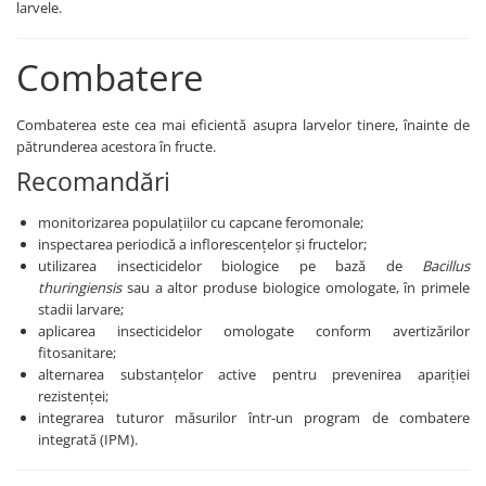
FENICUL
larvele.
Fungicide
Erbicide
Insecticide
Combatere
FLOAREA SOARELUI
Biostimulatori
Tratament semințe
Fertilizanți foliari
Combaterea este cea mai eficientă asupra larvelor tinere, înainte de
Semințe
Adjuvanți
pătrunderea acestora în fructe.
Erbicide
MAZĂRE
Recomandări
Fungicide
Tratament semințe
Insecticide
monitorizarea populațiilor cu capcane feromonale;
Fungicide
Biostimulatori
inspectarea periodică a inflorescențelor și fructelor;
Insecticide
utilizarea insecticidelor biologice pe bază de
Bacillus
Fertilizanți foliari
thuringiensis
sau a altor produse biologice omologate, în primele
Biostimulatori
Dezinfectant sol
stadii larvare;
Fertilizanți foliari
Regulatori de creștere
aplicarea insecticidelor omologate conform avertizărilor
MENTĂ
fitosanitare;
FLORI ORNAMENTALE
alternarea substanțelor active pentru prevenirea apariției
Insecticide
Erbicide
rezistenței;
MERIȘOR
FRUCTE DE PĂDURE
integrarea tuturor măsurilor într-un program de combatere
integrată (IPM).
Insecticide
Biostimulatori
MIRODENII
GĂLBENELE