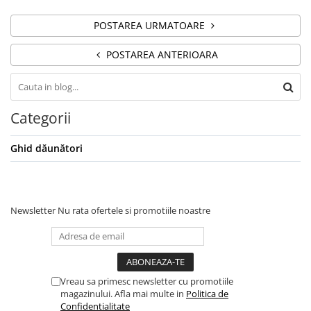
Fertilizanți foliari
Adjuvanți
POSTAREA URMATOARE
Adjuvanți
NUC
Pachete tehnologice
Biostimulatori
POSTAREA ANTERIOARA
Regulatori de creștere
Fertilizanți foliari
GRÂU DE PRIMĂVARĂ
OLEAGINOASE
Tratament semințe
Insecticide
Categorii
Erbicide
OREZ
Fungicide
Insecticide
Ghid dăunători
GRÂU DE TOAMNĂ
Fertilizanți foliari
Tratament semințe
ORZ
Erbicide
Tratament semințe
Newsletter
Nu rata ofertele si promotiile noastre
Fungicide
Fungicide
Insecticide
Insecticide
Biostimulatori
Fertilizanți foliari
Fertilizanți foliari
ORZOAICĂ
Vreau sa primesc newsletter cu promotiile
Dezinfectant sol
magazinului. Afla mai multe in
Politica de
Tratament semințe
Regulatori de creștere
Confidentialitate