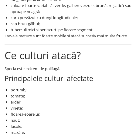
Erbicide
Fungicide
culoare foarte variabilă: verde, galben-verzuie, brună, roșiatică sau
CASTRAVEȚI
aproape neagră;
DOVLEAC
corp prevăzut cu dungi longitudinale;
Fungicide
Insecticide
cap brun-gălbui;
Insecticide
tuberculi mici și peri scurți pe fiecare segment.
DOVLECEI
Acaricide
Larvele mature sunt foarte mobile și atacă succesiv mai multe fructe.
Insecticide
Fertilizanți foliari
FASOLE
Dezinfectant sol
Ce culturi atacă?
Insecticide
CEAPĂ
Fertilizanți foliari
Erbicide
Specia este extrem de polifagă.
FASOLE BOABE
Principalele culturi afectate
Fungicide
Insecticide
Insecticide
porumb;
FASOLE PĂSTĂI
Fertilizanți foliari
tomate;
Insecticide
CEREALE
ardei;
FLOAREA SOARELUI
vinete;
Tratament semințe
floarea-soarelui;
Tratament semințe
Erbicide
năut;
Semințe
Fungicide
fasole;
mazăre;
Fungicide
Biostimulatori