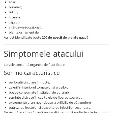
soia;
Insecticide
Fertilizanți foliari
bumbac;
Biostimulatori
Adjuvanți
tutun;
Fertilizanți foliari
lucernă;
CEREALE DE PRIMĂVARĂ
căpșun;
Dezinfectant sol
Erbicide
viță-de-vie (ocazional);
FLORI
Insecticide
plante ornamentale.
Au fost identificate peste
200 de specii de plante gazdă
.
Fungicide
Fertilizanți foliari
Fertilizanți foliari
CEREALE DE TOAMNĂ
Simptomele atacului
SÂMBUROASE
Erbicide
Fungicide
Insecticide
Larvele consumă organele de fructificare.
Insecticide
Fertilizanți foliari
Semne caracteristice
Acaricide
CEREALE PĂIOASE
Biostimulatori
Tratament semințe
perforații circulare în fructe;
Fertilizanți foliari
Insecticide
galerii în interiorul tomatelor și ardeilor;
Adjuvanți
boabe consumate în știuleții de porumb;
Biostimulatori
semințe distruse în capitulele de floarea-soarelui;
SEMINȚOASE
Fertilizanți foliari
excremente brun-negricioase la orificiile de pătrundere;
Insecticide
CHIMEN
putrezirea fructelor și dezvoltarea infecțiilor secundare.
De regulă, o singură larvă poate distruge mai multe fructe înainte de
Acaricide