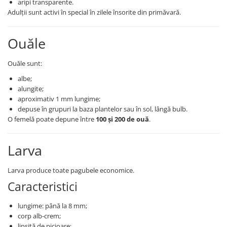
aripi transparente.
Adulții sunt activi în special în zilele însorite din primăvară.
Fungicide
Insecticide
Insecticide
Biostimulatori
Ouăle
CĂPȘUN
Fertilizanți foliari
CIREȘ
Erbicide
Ouăle sunt:
Fungicide
Fungicide
albe;
Insecticide
Insecticide
alungite;
Acaricide
Biostimulatori
aproximativ 1 mm lungime;
Biostimulatori
Fertilizanți foliari
depuse în grupuri la baza plantelor sau în sol, lângă bulb.
O femelă poate depune între
100 și 200 de ouă
.
Fertilizanți foliari
Adjuvanți
CARTOF
CITRICE
Larva
Erbicide
Fertilizanți foliari
Fungicide
CONIFERE
Larva produce toate pagubele economice.
Insecticide
Fertilizanți foliari
Caracteristici
Biostimulatori
CONOPIDĂ
Fertilizanți foliari
lungime: până la 8 mm;
Insecticide
CASTAN
corp alb-crem;
CUCURBITACEE
lipsită de picioare;