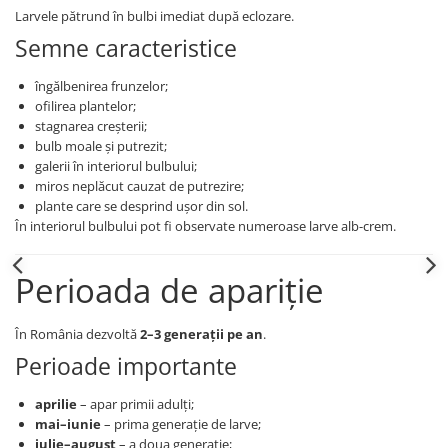
Insecticide
Larvele pătrund în bulbi imediat după eclozare.
Fertilizanți foliari
Semne caracteristice
Biostimulatori
Adjuvanți
Fertilizanți foliari
CEREALE DE PRIMĂVARĂ
îngălbenirea frunzelor;
Dezinfectant sol
Erbicide
ofilirea plantelor;
FLORI
Insecticide
stagnarea creșterii;
bulb moale și putrezit;
Fungicide
Fertilizanți foliari
galerii în interiorul bulbului;
Fertilizanți foliari
CEREALE DE TOAMNĂ
miros neplăcut cauzat de putrezire;
SÂMBUROASE
plante care se desprind ușor din sol.
Erbicide
În interiorul bulbului pot fi observate numeroase larve alb-crem.
Fungicide
Insecticide
Insecticide
Fertilizanți foliari
Perioada de apariție
Acaricide
CEREALE PĂIOASE
Biostimulatori
Tratament semințe
În România dezvoltă
2–3 generații pe an
.
Fertilizanți foliari
Insecticide
Perioade importante
Adjuvanți
Biostimulatori
SEMINȚOASE
Fertilizanți foliari
aprilie
– apar primii adulți;
Insecticide
CHIMEN
mai–iunie
– prima generație de larve;
iulie–august
– a doua generație;
Acaricide