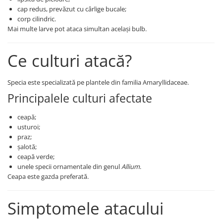
Erbicide
Fungicide
cap redus, prevăzut cu cârlige bucale;
CASTRAVEȚI
corp cilindric.
DOVLEAC
Mai multe larve pot ataca simultan același bulb.
Fungicide
Insecticide
Insecticide
DOVLECEI
Ce culturi atacă?
Acaricide
Insecticide
Fertilizanți foliari
FASOLE
Specia este specializată pe plantele din familia Amaryllidaceae.
Dezinfectant sol
Insecticide
Principalele culturi afectate
CEAPĂ
Fertilizanți foliari
Erbicide
ceapă;
FASOLE BOABE
Fungicide
usturoi;
Insecticide
praz;
Insecticide
șalotă;
FASOLE PĂSTĂI
Fertilizanți foliari
ceapă verde;
Insecticide
CEREALE
unele specii ornamentale din genul
Allium
.
FLOAREA SOARELUI
Ceapa este gazda preferată.
Tratament semințe
Tratament semințe
Erbicide
Simptomele atacului
Semințe
Fungicide
Fungicide
Biostimulatori