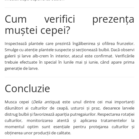
FENICUL
Fungicide
Erbicide
Cum verifici prezența
Insecticide
FLOAREA SOARELUI
Biostimulatori
muștei cepei?
Tratament semințe
Fertilizanți foliari
Semințe
Adjuvanți
Inspectează plantele care prezintă îngălbenirea și ofilirea frunzelor.
Erbicide
MAZĂRE
Smulge cu atenție plantele suspecte și secționează bulbii. Dacă observi
Fungicide
galerii și larve alb-crem în interior, atacul este confirmat. Verificările
Tratament semințe
Insecticide
trebuie efectuate în special în lunile mai și iunie, când apare prima
Fungicide
generație de larve.
Biostimulatori
Insecticide
Fertilizanți foliari
Biostimulatori
Concluzie
Dezinfectant sol
Fertilizanți foliari
Regulatori de creștere
MENTĂ
FLORI ORNAMENTALE
Musca cepei (
Delia antiqua
) este unul dintre cei mai importanți
dăunători ai culturilor de ceapă, usturoi și praz, deoarece larvele
Insecticide
Erbicide
distrug bulbii și favorizează apariția putregaiurilor. Respectarea rotației
MERIȘOR
FRUCTE DE PĂDURE
culturilor, monitorizarea atentă și aplicarea tratamentelor la
momentul optim sunt esențiale pentru protejarea culturilor și
Insecticide
Biostimulatori
obținerea unor producții de calitate.
MIRODENII
GĂLBENELE