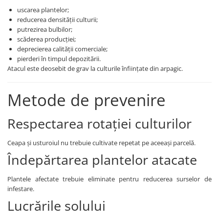
Tratament semințe
uscarea plantelor;
Erbicide
Biostimulatori
reducerea densității culturii;
Fertilizanți foliari
putrezirea bulbilor;
Fertilizanți foliari
CONOPIDĂ
scăderea producției;
Dezinfectant sol
deprecierea calității comerciale;
Fungicide
GULII
pierderi în timpul depozitării.
Insecticide
Atacul este deosebit de grav la culturile înființate din arpagic.
Insecticide
Fertilizanți foliari
GUTUI
CORIANDRU
Metode de prevenire
Fungicide
Erbicide
Biostimulatori
CUCURBITACEE
Respectarea rotației culturilor
Adjuvanți
Fungicide
HAMEI
Ceapa și usturoiul nu trebuie cultivate repetat pe aceeași parcelă.
CULTURI FLORICOLE ȘI
Fungicide
Îndepărtarea plantelor atacate
ORNAMENTALE
Fertilizanți foliari
Insecticide
LEGUME
Plantele afectate trebuie eliminate pentru reducerea surselor de
CULTURI HORTICOLE
infestare.
Tratament semințe
Fertilizanți foliari
Lucrările solului
Fungicide
DOVLEAC