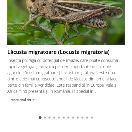
Fertilizanți foliari
Adjuvanți
Adjuvanți
NUC
Pachete tehnologice
Biostimulatori
Regulatori de creștere
Fertilizanți foliari
GRÂU DE PRIMĂVARĂ
OLEAGINOASE
Tratament semințe
Insecticide
Erbicide
Lăcusta migratoare (Locusta migratoria)
OREZ
Fungicide
Insecta polifagă cu potențial de invazie, care poate consuma
Insecticide
GRÂU DE TOAMNĂ
rapid vegetația și provoca pierderi importante în culturile
Fertilizanți foliari
agricole Lăcusta migratoare ( Locusta migratoria ) este una
Tratament semințe
ORZ
dintre cele mai cunoscute specii de lăcuste din lume și face
Erbicide
parte din familia Acrididae. Este răspândită în Europa, Asia și
Tratament semințe
Fungicide
Africa, fiind prezentă și în România, în special în...
Fungicide
Insecticide
Citeste mai mult
Insecticide
Biostimulatori
Fertilizanți foliari
Fertilizanți foliari
ORZOAICĂ
Dezinfectant sol
Tratament semințe
Regulatori de creștere