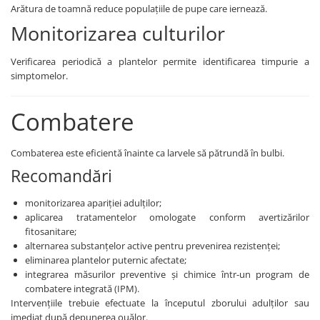
Biostimulatori
Arătura de toamnă reduce populațiile de pupe care iernează.
Fungicide
Fertilizanți foliari
Monitorizarea culturilor
Insecticide
LEGUME în câmp
DOVLECEL
Insecticide
Verificarea periodică a plantelor permite identificarea timpurie a
Fungicide
simptomelor.
LEGUME ÎN SERĂ
Insecticide
Insecticide
Dezinfectant sol
Combatere
LEGUME ÎN SPAȚII PROTEJATE
FASOLE
Insecticide
Tratament semințe
Combaterea este eficientă înainte ca larvele să pătrundă în bulbi.
LEGUME RĂDĂCINOASE
Erbicide
Recomandări
Fertilizanți foliari
Fungicide
LEGUMINOASE
monitorizarea apariției adulților;
Insecticide
aplicarea tratamentelor omologate conform avertizărilor
Fertilizanți foliari
Fertilizanți foliari
fitosanitare;
FASOLE BOABE DE TOAMNĂ
LUCERNĂ
alternarea substanțelor active pentru prevenirea rezistenței;
eliminarea plantelor puternic afectate;
Erbicide
Biostimulatori
integrarea măsurilor preventive și chimice într-un program de
FASOLE BOABE PRIMĂVARĂ
Fertilizanți foliari
combatere integrată (IPM).
Dezinfectant sol
Intervențiile trebuie efectuate la începutul zborului adulților sau
Erbicide
imediat după depunerea ouălor.
MĂR