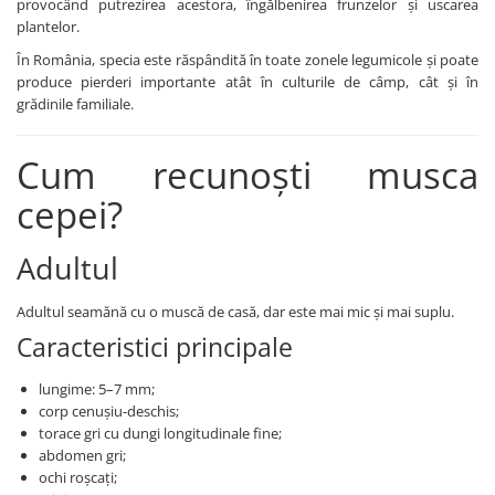
provocând putrezirea acestora, îngălbenirea frunzelor și uscarea
BROCCOLI
CARTOF
plantelor.
Fungicide
Fungicide
În România, specia este răspândită în toate zonele legumicole și poate
Insecticide
Insecticide
produce pierderi importante atât în culturile de câmp, cât și în
Fertilizanți foliari
Biostimulatori
grădinile familiale.
BUMBAC
Fertilizanți foliari
CASTRAVEȚI
Cum recunoști musca
Fertilizanți foliari
CAIS
Fungicide
cepei?
Insecticide
Erbicide
Acaricide
Fungicide
Adultul
Fertilizanți foliari
Insecticide
CASTRAVEȚI CORNIȘON
Acaricide
Adultul seamănă cu o muscă de casă, dar este mai mic și mai suplu.
Biostimulatori
Insecticide
Caracteristici principale
Fertilizanți foliari
CEAPĂ
lungime: 5–7 mm;
Adjuvanți
Insecticide
corp cenușiu-deschis;
CAMELINĂ
Biostimulatori
torace gri cu dungi longitudinale fine;
abdomen gri;
Fungicide
Fertilizanți foliari
ochi roșcați;
CÂNEPĂ
CEREALE PĂIOASE