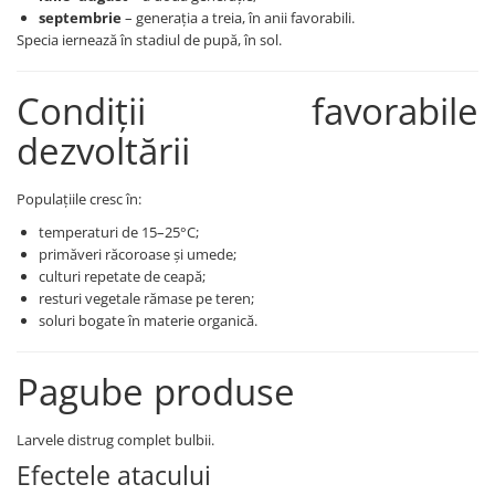
Erbicide
septembrie
– generația a treia, în anii favorabili.
Biostimulatori
CICOARE
Specia iernează în stadiul de pupă, în sol.
Fertilizanți foliari
Insecticide
Adjuvanți
Condiții favorabile
CIREȘ
GAZON
Erbicide
dezvoltării
Insecticide
Fungicide
Fertilizanți foliari
Insecticide
Populațiile cresc în:
GRĂDINI
Biostimulatori
temperaturi de 15–25°C;
Insecticide
Fertilizanți foliari
primăveri răcoroase și umede;
Fertilizanti foliari
Adjuvanți
culturi repetate de ceapă;
GRÂU
resturi vegetale rămase pe teren;
CITRICE
soluri bogate în materie organică.
Tratament semințe
Fertilizanți foliari
Fungicide
COACĂZ
Pagube produse
Insecticide
Erbicide
Biostimulatori
Fungicide
Larvele distrug complet bulbii.
Fertilizanți foliari
Insecticide
Efectele atacului
GRÂU DE TOAMNĂ
CONIFERE