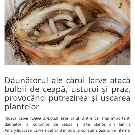
Amelioratori de sol
ARBUȘTI FRUCTIFERI
ARDEI IUTE
Erbicide
Insecticide
Fungicide
BUMBAC
Insecticide
Fertilizanți foliari
Acaricide
CAIS
Fertilizanți foliari
Fungicide
ARDEI
Insecticide
Erbicide
Acaricide
Fungicide
Biostimulatori
Dăunătorul ale cărui larve atacă
Insecticide
Fertilizanți foliari
bulbii de ceapă, usturoi și praz,
Fertilizanți foliari
Adjuvanți
Dezinfectant sol
provocând putrezirea și uscarea
CĂPȘUN
ARPAGIC
plantelor
Fungicide
Erbicide
Insecticide
Musca cepei (
Delia antiqua
) este unul dintre cei mai importanți
BOB
Acaricide
dăunători ai culturilor de ceapă și alte plante din familia
Erbicide
Fertilizanți foliari
Amaryllidaceae. Larvele pătrund în bulbi și consumă țesuturile interne,