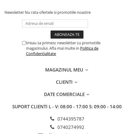
Fungicide
GRÂU SPELTA
Insecticide
Newsletter
Nu rata ofertele si promotiile noastre
Insecticide
OVĂZ
GULIE
Fertilizanți foliari
Erbicide
PĂIOASE
Insecticide
Vreau sa primesc newsletter cu promotiile
Insecticide
GUTUI
magazinului. Afla mai multe in
Politica de
PĂR
Confidentialitate
Erbicide
Fungicide
Fungicide
Insecticide
MAGAZINUL MEU
Insecticide
Biostimulatori
Biostimulatori
CLIENTI
Fertilizanți foliari
Adjuvanți
Adjuvanți
DATE COMERCIALE
HAMEI
PĂSTÂRNAC
Fungicide
SUPORT CLIENTI
L - V: 08:00 - 17:00 S: 09:00 - 14:00
Fertilizanți foliari
Fertilizanți foliari
PĂȘUNI
0744395787
HASMAȚUCHI
Fertilizanți foliari
0740274992
Erbicide
PĂTRUNJEL