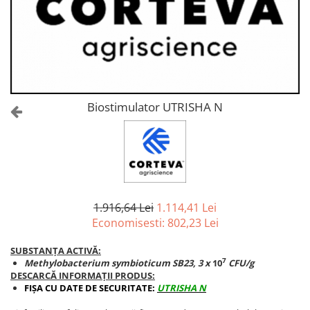
Amelioratori de sol
ARBUȘTI FRUCTIFERI
ARDEI IUTE
Erbicide
Insecticide
Fungicide
BUMBAC
Insecticide
Fertilizanți foliari
Acaricide
CAIS
Fertilizanți foliari
Biostimulator UTRISHA N
Fungicide
ARDEI
Insecticide
Erbicide
Acaricide
Fungicide
Biostimulatori
Insecticide
Fertilizanți foliari
Fertilizanți foliari
Adjuvanți
1.916,64 Lei
1.114,41 Lei
Dezinfectant sol
CĂPȘUN
Economisesti:
802,23
Lei
ARPAGIC
Fungicide
SUBSTANȚA ACTIVĂ:
Erbicide
Insecticide
7
Methylobacterium symbioticum SB23, 3 x
10
CFU/g
BOB
DESCARCĂ INFORMAȚII PRODUS:
Acaricide
FIȘA CU DATE DE SECURITATE:
UTRISHA N
Erbicide
Fertilizanți foliari