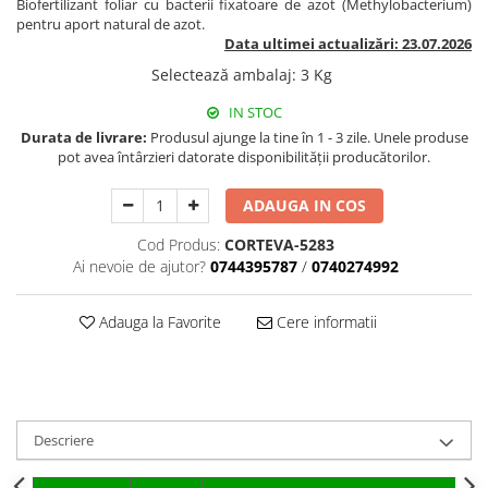
Biofertilizant foliar cu bacterii fixatoare de azot (Methylobacterium)
BROCCOLI
CARTOF
pentru aport natural de azot.
Fungicide
Fungicide
Data ultimei actualizări: 23.07.2026
Insecticide
Insecticide
Selectează ambalaj
:
3 Kg
Fertilizanți foliari
Biostimulatori
IN STOC
BUMBAC
Fertilizanți foliari
Durata de livrare:
Produsul ajunge la tine în 1 - 3 zile. Unele produse
CASTRAVEȚI
pot avea întârzieri datorate disponibilității producătorilor.
Fertilizanți foliari
CAIS
Fungicide
ADAUGA IN COS
Insecticide
Erbicide
Acaricide
Cod Produs:
CORTEVA-5283
Fungicide
Ai nevoie de ajutor?
0744395787
/
0740274992
Fertilizanți foliari
Insecticide
CASTRAVEȚI CORNIȘON
Acaricide
Adauga la Favorite
Cere informatii
Biostimulatori
Insecticide
Fertilizanți foliari
CEAPĂ
Adjuvanți
Insecticide
CAMELINĂ
Biostimulatori
Descriere
Fungicide
Fertilizanți foliari
CÂNEPĂ
CEREALE PĂIOASE