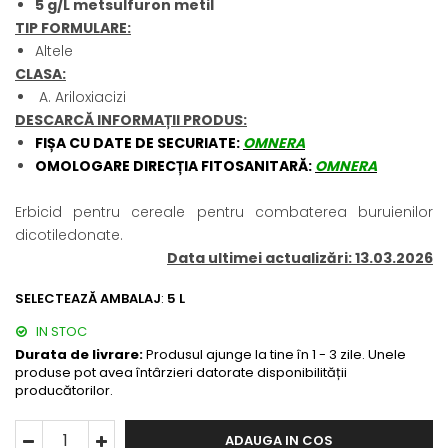
5 g/L metsulfuron metil
BROCCOLI
CARTOF
TIP FORMULARE:
Fungicide
Fungicide
Altele
Insecticide
Insecticide
CLASA:
Fertilizanți foliari
Biostimulatori
A. Ariloxiacizi
BUMBAC
Fertilizanți foliari
DESCARCĂ INFORMAȚII PRODUS:
CASTRAVEȚI
FIȘA CU DATE DE SECURIATE:
OMNERA
Fertilizanți foliari
OMOLOGARE DIRECȚIA FITOSANITARĂ:
OMNERA
CAIS
Fungicide
Insecticide
Erbicide
Erbicid pentru cereale pentru combaterea buruienilor
Acaricide
Fungicide
dicotiledonate.
Fertilizanți foliari
Insecticide
Data ultimei actualizări: 13.03.2026
CASTRAVEȚI CORNIȘON
Acaricide
SELECTEAZĂ AMBALAJ
:
5 L
Biostimulatori
Insecticide
IN STOC
Fertilizanți foliari
CEAPĂ
Durata de livrare:
Produsul ajunge la tine în 1 - 3 zile. Unele
Adjuvanți
Insecticide
produse pot avea întârzieri datorate disponibilității
CAMELINĂ
Biostimulatori
producătorilor.
Fungicide
Fertilizanți foliari
ADAUGA IN COS
CÂNEPĂ
CEREALE PĂIOASE