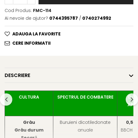
Fungicide
Insecticide
Cod Produs:
FMC-114
Insecticide
Biostimulatori
Ai nevoie de ajutor?
0744395787
/
0740274992
CĂPȘUN
Fertilizanți foliari
CIREȘ
Erbicide
ADAUGA LA FAVORITE
Fungicide
Fungicide
CERE INFORMATII
Insecticide
Insecticide
Acaricide
Biostimulatori
Biostimulatori
Fertilizanți foliari
Fertilizanți foliari
Adjuvanți
DESCRIERE
CARTOF
CITRICE
Erbicide
Fertilizanți foliari
CULTURA
SPECTRUL DE COMBATERE
DOZ
Fungicide
CONIFERE
APLI
Insecticide
Fertilizanți foliari
Biostimulatori
CONOPIDĂ
Grâu
Buruieni dicotiledonate
0,5 - 
Fertilizanți foliari
Insecticide
Grâu durum
anuale
BBCH 20
CASTAN
CUCURBITACEE
Secară
3