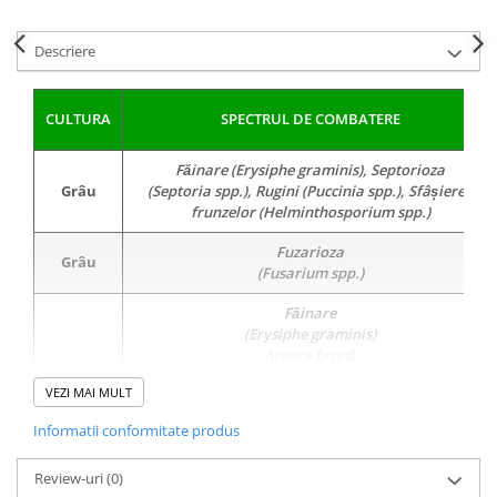
Fungicide
Insecticide
Descriere
Insecticide
Biostimulatori
CĂPȘUN
Fertilizanți foliari
CIREȘ
Erbicide
CULTURA
SPECTRUL DE COMBATERE
Fungicide
Fungicide
Făinare (Erysiphe graminis), Septorioza
Insecticide
Insecticide
Grâu
(Septoria spp.), Rugini (Puccinia spp.), Sfâșierea
Acaricide
Biostimulatori
frunzelor (Helminthosporium spp.)
Biostimulatori
Fertilizanți foliari
Fuzarioza
Grâu
Fertilizanți foliari
Adjuvanți
(Fusarium spp.)
CARTOF
CITRICE
Făinare
Erbicide
Fertilizanți foliari
(Erysiphe graminis)
Fungicide
CONIFERE
Arsura brună
(Rhynchosporium secalis)
Insecticide
Orz
Fertilizanți foliari
VEZI MAI MULT
Pătarea reticulară
Biostimulatori
CONOPIDĂ
(Pyrenophora teres)
Informatii conformitate produs
Sfâșierea frunzelor
Fertilizanți foliari
Insecticide
(Helminthosporium sativum)
CASTAN
Review-uri
(0)
CUCURBITACEE