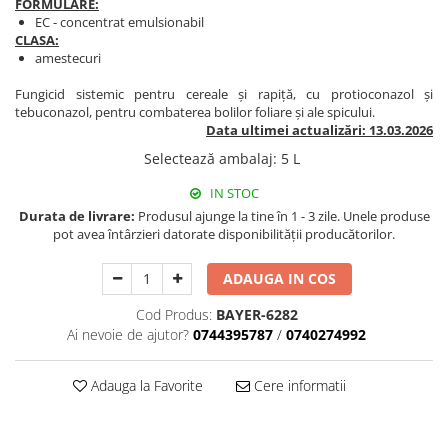
FORMULARE:
BROCCOLI
CARTOF
EC - concentrat emulsionabil
Fungicide
Fungicide
CLASA:
amestecuri
Insecticide
Insecticide
Fertilizanți foliari
Biostimulatori
Fungicid sistemic pentru cereale și rapiță, cu protioconazol și
tebuconazol, pentru combaterea bolilor foliare și ale spicului.
BUMBAC
Fertilizanți foliari
Data ultimei actualizări: 13.03.2026
CASTRAVEȚI
Fertilizanți foliari
Selectează ambalaj
:
5 L
CAIS
Fungicide
IN STOC
Insecticide
Erbicide
Durata de livrare:
Produsul ajunge la tine în 1 - 3 zile. Unele produse
Acaricide
Fungicide
pot avea întârzieri datorate disponibilității producătorilor.
Fertilizanți foliari
Insecticide
CASTRAVEȚI CORNIȘON
ADAUGA IN COS
Acaricide
Biostimulatori
Insecticide
Cod Produs:
BAYER-6282
Fertilizanți foliari
CEAPĂ
Ai nevoie de ajutor?
0744395787
/
0740274992
Adjuvanți
Insecticide
CAMELINĂ
Adauga la Favorite
Cere informatii
Biostimulatori
Fungicide
Fertilizanți foliari
CÂNEPĂ
CEREALE PĂIOASE