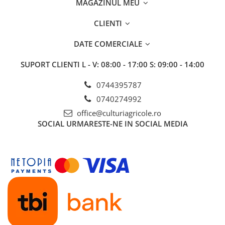
MAGAZINUL MEU
BROCCOLI
CARTOF
Fungicide
Fungicide
CLIENTI
Insecticide
Insecticide
DATE COMERCIALE
Fertilizanți foliari
Biostimulatori
BUMBAC
Fertilizanți foliari
SUPORT CLIENTI
L - V: 08:00 - 17:00 S: 09:00 - 14:00
CASTRAVEȚI
Fertilizanți foliari
0744395787
CAIS
Fungicide
0740274992
Insecticide
Erbicide
Acaricide
office@culturiagricole.ro
Fungicide
SOCIAL
URMARESTE-NE IN SOCIAL MEDIA
Fertilizanți foliari
Insecticide
CASTRAVEȚI CORNIȘON
Acaricide
Biostimulatori
Insecticide
Fertilizanți foliari
CEAPĂ
Adjuvanți
Insecticide
CAMELINĂ
Biostimulatori
Fungicide
Fertilizanți foliari
CÂNEPĂ
CEREALE PĂIOASE