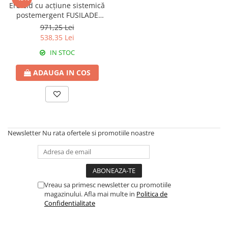
Amelioratori de sol
Erbicid cu acțiune sistemică
ARBUȘTI FRUCTIFERI
ARDEI IUTE
postemergent FUSILADE
Erbicide
Insecticide
FORTE
971,25 Lei
538,35 Lei
Fungicide
BUMBAC
Insecticide
IN STOC
Fertilizanți foliari
Acaricide
CAIS
ADAUGA IN COS
Fertilizanți foliari
Fungicide
ARDEI
Insecticide
Erbicide
Acaricide
Fungicide
Biostimulatori
Insecticide
Newsletter
Nu rata ofertele si promotiile noastre
Fertilizanți foliari
Fertilizanți foliari
Adjuvanți
Dezinfectant sol
CĂPȘUN
ARPAGIC
Fungicide
Vreau sa primesc newsletter cu promotiile
Erbicide
Insecticide
magazinului. Afla mai multe in
Politica de
BOB
Confidentialitate
Acaricide
Erbicide
Fertilizanți foliari