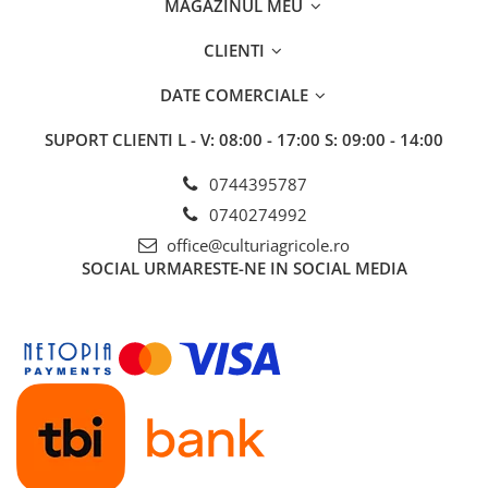
MAGAZINUL MEU
BROCCOLI
CARTOF
Fungicide
Fungicide
CLIENTI
Insecticide
Insecticide
DATE COMERCIALE
Fertilizanți foliari
Biostimulatori
BUMBAC
Fertilizanți foliari
SUPORT CLIENTI
L - V: 08:00 - 17:00 S: 09:00 - 14:00
CASTRAVEȚI
Fertilizanți foliari
0744395787
CAIS
Fungicide
0740274992
Insecticide
Erbicide
Acaricide
office@culturiagricole.ro
Fungicide
SOCIAL
URMARESTE-NE IN SOCIAL MEDIA
Fertilizanți foliari
Insecticide
CASTRAVEȚI CORNIȘON
Acaricide
Biostimulatori
Insecticide
Fertilizanți foliari
CEAPĂ
Adjuvanți
Insecticide
CAMELINĂ
Biostimulatori
Fungicide
Fertilizanți foliari
CÂNEPĂ
CEREALE PĂIOASE