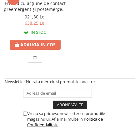
Amelioratori de sol
Erbicid cu acțiune de contact
ARBUȘTI FRUCTIFERI
ARDEI IUTE
preemergent și postemergent
Erbicide
Insecticide
CHALLENGE 600 SC
921,30 Lei
638,25 Lei
Fungicide
BUMBAC
Insecticide
IN STOC
Fertilizanți foliari
Acaricide
CAIS
ADAUGA IN COS
Fertilizanți foliari
Fungicide
ARDEI
Insecticide
Erbicide
Acaricide
Fungicide
Biostimulatori
Insecticide
Newsletter
Nu rata ofertele si promotiile noastre
Fertilizanți foliari
Fertilizanți foliari
Adjuvanți
Dezinfectant sol
CĂPȘUN
ARPAGIC
Fungicide
Vreau sa primesc newsletter cu promotiile
Erbicide
Insecticide
magazinului. Afla mai multe in
Politica de
BOB
Confidentialitate
Acaricide
Erbicide
Fertilizanți foliari