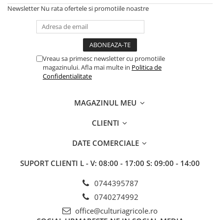
Insecticide
Fertilizanți foliari
Newsletter
Nu rata ofertele si promotiile noastre
Biostimulatori
Adjuvanți
Fertilizanți foliari
CEREALE DE PRIMĂVARĂ
Dezinfectant sol
Erbicide
FLORI
Vreau sa primesc newsletter cu promotiile
Insecticide
magazinului. Afla mai multe in
Politica de
Fungicide
Fertilizanți foliari
Confidentialitate
Fertilizanți foliari
CEREALE DE TOAMNĂ
SÂMBUROASE
Erbicide
MAGAZINUL MEU
Fungicide
Insecticide
CLIENTI
Insecticide
Fertilizanți foliari
Acaricide
CEREALE PĂIOASE
DATE COMERCIALE
Biostimulatori
Tratament semințe
SUPORT CLIENTI
L - V: 08:00 - 17:00 S: 09:00 - 14:00
Fertilizanți foliari
Insecticide
Adjuvanți
Biostimulatori
0744395787
SEMINȚOASE
Fertilizanți foliari
0740274992
Insecticide
CHIMEN
office@culturiagricole.ro
Acaricide