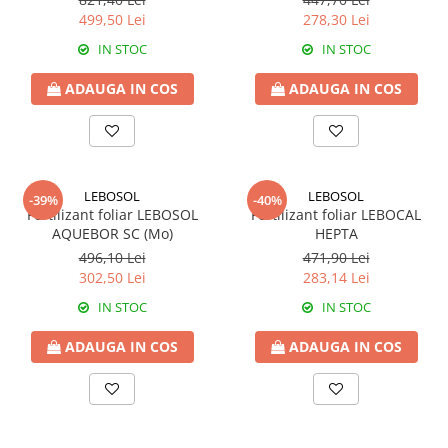
Erbicide
Fungicide
499,50 Lei
278,30 Lei
CASTRAVEȚI
DOVLEAC
IN STOC
IN STOC
Fungicide
Insecticide
ADAUGA IN COS
ADAUGA IN COS
Insecticide
DOVLECEI
Acaricide
Insecticide
Fertilizanți foliari
FASOLE
Dezinfectant sol
Insecticide
CEAPĂ
LEBOSOL
LEBOSOL
-39%
-40%
Fertilizanți foliari
Fertilizant foliar LEBOSOL
Fertilizant foliar LEBOCAL
Erbicide
AQUEBOR SC (Mo)
HEPTA
FASOLE BOABE
Fungicide
496,10 Lei
471,90 Lei
Insecticide
Insecticide
302,50 Lei
283,14 Lei
FASOLE PĂSTĂI
Fertilizanți foliari
IN STOC
IN STOC
Insecticide
CEREALE
ADAUGA IN COS
ADAUGA IN COS
FLOAREA SOARELUI
Tratament semințe
Tratament semințe
Erbicide
Semințe
Fungicide
Fungicide
Biostimulatori