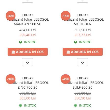
BROCCOLI
CARTOF
Fungicide
Fungicide
LEBOSOL
LEBOSOL
Insecticide
Insecticide
-40%
-15%
Fertilizant foliar LEBOSOL
Fertilizant foliar LEBOSOL
Fertilizanți foliari
Biostimulatori
MANGAN 500 SC
MOLIBDEN
BUMBAC
Fertilizanți foliari
484,00 Lei
302,50 Lei
CASTRAVEȚI
290,40 Lei
257,73 Lei
Fertilizanți foliari
CAIS
Fungicide
IN STOC
IN STOC
Insecticide
Erbicide
ADAUGA IN COS
ADAUGA IN COS
Acaricide
Fungicide
Fertilizanți foliari
Insecticide
CASTRAVEȚI CORNIȘON
Acaricide
Biostimulatori
Insecticide
LEBOSOL
LEBOSOL
-39%
-40%
Fertilizanți foliari
CEAPĂ
Fertilizant foliar LEBOSOL
Fertilizant foliar LEBOSOL
ZINC 700 SC
SULF 800 SC
Adjuvanți
Insecticide
598,95 Lei
580,80 Lei
CAMELINĂ
Biostimulatori
363,00 Lei
350,90 Lei
Fungicide
Fertilizanți foliari
IN STOC
IN STOC
CÂNEPĂ
CEREALE PĂIOASE