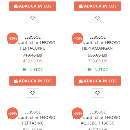
ADAUGA IN COS
ADAUGA IN COS
Fungicide
Insecticide
Insecticide
Biostimulatori
CĂPȘUN
Fertilizanți foliari
CIREȘ
Erbicide
LEBOSOL
LEBOSOL
-39%
-40%
Fungicide
Fungicide
Fertilizant foliar LEBOSOL
Fertilizant foliar LEBOSOL
Insecticide
Insecticide
HEPTACUPRU
HEPTAMANGAN
Acaricide
Biostimulatori
710,40 Lei
555,00 Lei
432,90 Lei
333,00 Lei
Biostimulatori
Fertilizanți foliari
Fertilizanți foliari
Adjuvanți
IN STOC
IN STOC
CARTOF
CITRICE
ADAUGA IN COS
ADAUGA IN COS
Erbicide
Fertilizanți foliari
Fungicide
CONIFERE
Insecticide
Fertilizanți foliari
Biostimulatori
CONOPIDĂ
LEBOSOL
LEBOSOL
-39%
-38%
Fertilizanți foliari
Fertilizant foliar LEBOSOL
Fertilizant foliar LEBOSOL
Insecticide
HEPTAZINC
AQUEBOR 150 SC
CASTAN
CUCURBITACEE
821,40 Lei
447,70 Lei