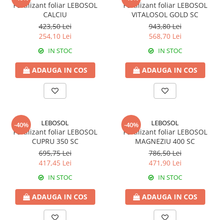
Amelioratori de sol
Fertilizant foliar LEBOSOL
Fertilizant foliar LEBOSOL
ARBUȘTI FRUCTIFERI
ARDEI IUTE
CALCIU
VITALOSOL GOLD SC
Erbicide
Insecticide
423,50 Lei
943,80 Lei
254,10 Lei
568,70 Lei
Fungicide
BUMBAC
Insecticide
IN STOC
IN STOC
Fertilizanți foliari
Acaricide
CAIS
ADAUGA IN COS
ADAUGA IN COS
Fertilizanți foliari
Fungicide
ARDEI
Insecticide
Erbicide
Acaricide
Fungicide
Biostimulatori
LEBOSOL
LEBOSOL
-40%
-40%
Insecticide
Fertilizanți foliari
Fertilizant foliar LEBOSOL
Fertilizant foliar LEBOSOL
Fertilizanți foliari
CUPRU 350 SC
MAGNEZIU 400 SC
Adjuvanți
695,75 Lei
786,50 Lei
Dezinfectant sol
CĂPȘUN
417,45 Lei
471,90 Lei
ARPAGIC
Fungicide
IN STOC
IN STOC
Erbicide
Insecticide
BOB
ADAUGA IN COS
ADAUGA IN COS
Acaricide
Erbicide
Fertilizanți foliari