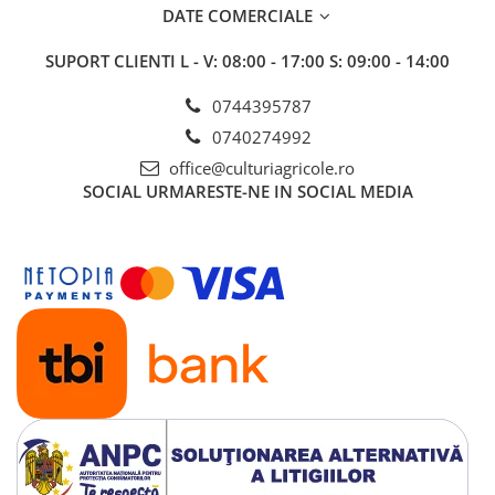
DATE COMERCIALE
Insecticide
Fertilizanți foliari
Biostimulatori
Adjuvanți
SUPORT CLIENTI
L - V: 08:00 - 17:00 S: 09:00 - 14:00
Fertilizanți foliari
CEREALE DE PRIMĂVARĂ
Dezinfectant sol
0744395787
Erbicide
FLORI
0740274992
Insecticide
Fungicide
Fertilizanți foliari
office@culturiagricole.ro
SOCIAL
URMARESTE-NE IN SOCIAL MEDIA
Fertilizanți foliari
CEREALE DE TOAMNĂ
SÂMBUROASE
Erbicide
Fungicide
Insecticide
Insecticide
Fertilizanți foliari
Acaricide
CEREALE PĂIOASE
Biostimulatori
Tratament semințe
Fertilizanți foliari
Insecticide
Adjuvanți
Biostimulatori
SEMINȚOASE
Fertilizanți foliari
Insecticide
CHIMEN
Acaricide