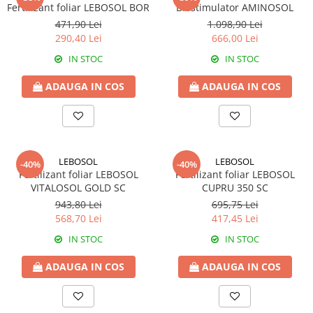
Amelioratori de sol
Fertilizant foliar LEBOSOL BOR
Biostimulator AMINOSOL
ARBUȘTI FRUCTIFERI
ARDEI IUTE
471,90 Lei
1.098,90 Lei
Erbicide
Insecticide
290,40 Lei
666,00 Lei
Fungicide
BUMBAC
IN STOC
IN STOC
Insecticide
Fertilizanți foliari
ADAUGA IN COS
ADAUGA IN COS
Acaricide
CAIS
Fertilizanți foliari
Fungicide
ARDEI
Insecticide
Erbicide
Acaricide
LEBOSOL
LEBOSOL
Fungicide
-40%
-40%
Biostimulatori
Fertilizant foliar LEBOSOL
Fertilizant foliar LEBOSOL
Insecticide
Fertilizanți foliari
VITALOSOL GOLD SC
CUPRU 350 SC
Fertilizanți foliari
Adjuvanți
943,80 Lei
695,75 Lei
568,70 Lei
417,45 Lei
Dezinfectant sol
CĂPȘUN
ARPAGIC
IN STOC
IN STOC
Fungicide
Erbicide
Insecticide
ADAUGA IN COS
ADAUGA IN COS
BOB
Acaricide
Erbicide
Fertilizanți foliari