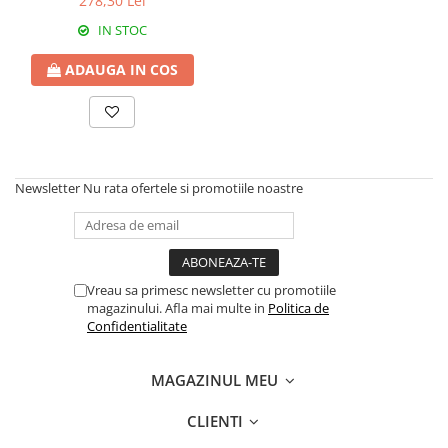
278,30 Lei
Erbicide
Fungicide
IN STOC
CASTRAVEȚI
DOVLEAC
Fungicide
ADAUGA IN COS
Insecticide
Insecticide
DOVLECEI
Acaricide
Insecticide
Fertilizanți foliari
FASOLE
Dezinfectant sol
Insecticide
Newsletter
Nu rata ofertele si promotiile noastre
CEAPĂ
Fertilizanți foliari
Erbicide
FASOLE BOABE
Fungicide
Insecticide
Insecticide
Vreau sa primesc newsletter cu promotiile
FASOLE PĂSTĂI
Fertilizanți foliari
magazinului. Afla mai multe in
Politica de
Confidentialitate
Insecticide
CEREALE
FLOAREA SOARELUI
Tratament semințe
MAGAZINUL MEU
Tratament semințe
Erbicide
Semințe
Fungicide
CLIENTI
Fungicide
Biostimulatori