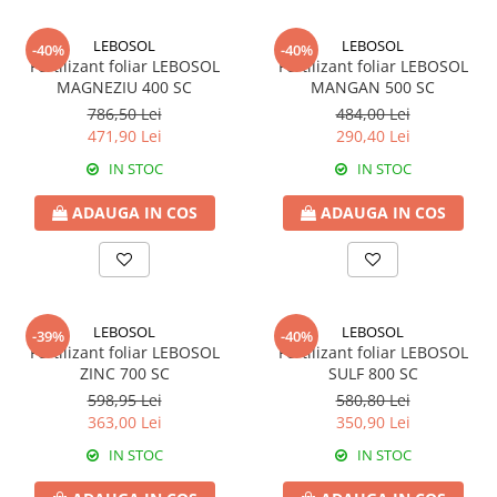
BROCCOLI
CARTOF
Fungicide
Fungicide
LEBOSOL
LEBOSOL
-40%
-40%
Fertilizant foliar LEBOSOL
Fertilizant foliar LEBOSOL
Insecticide
Insecticide
MAGNEZIU 400 SC
MANGAN 500 SC
Fertilizanți foliari
Biostimulatori
786,50 Lei
484,00 Lei
BUMBAC
Fertilizanți foliari
471,90 Lei
290,40 Lei
CASTRAVEȚI
Fertilizanți foliari
IN STOC
IN STOC
CAIS
Fungicide
ADAUGA IN COS
ADAUGA IN COS
Insecticide
Erbicide
Acaricide
Fungicide
Fertilizanți foliari
Insecticide
CASTRAVEȚI CORNIȘON
Acaricide
LEBOSOL
LEBOSOL
-39%
-40%
Biostimulatori
Insecticide
Fertilizant foliar LEBOSOL
Fertilizant foliar LEBOSOL
Fertilizanți foliari
CEAPĂ
ZINC 700 SC
SULF 800 SC
Adjuvanți
598,95 Lei
580,80 Lei
Insecticide
363,00 Lei
350,90 Lei
CAMELINĂ
Biostimulatori
IN STOC
IN STOC
Fungicide
Fertilizanți foliari
CÂNEPĂ
CEREALE PĂIOASE