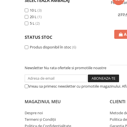
SELECTEAZĂ AMBALAJ
BROCCOLI
CARTOF
Fertiliz
Fungicide
Fungicide
10 L
(3)
277,
20 L
(1)
Insecticide
Insecticide
5 L
(2)
Fertilizanți foliari
Biostimulatori
BUMBAC
Fertilizanți foliari
A
STATUS STOC
CASTRAVEȚI
Fertilizanți foliari
Produs disponibil în stoc
(6)
CAIS
Fungicide
Insecticide
Erbicide
Acaricide
Fungicide
Newsletter
Nu rata ofertele si promotiile noastre
Fertilizanți foliari
Insecticide
CASTRAVEȚI CORNIȘON
Acaricide
Vreau sa primesc newsletter cu promotiile magazinului. Af
Biostimulatori
Insecticide
Fertilizanți foliari
CEAPĂ
MAGAZINUL MEU
CLIENTI
Adjuvanți
Insecticide
CAMELINĂ
Biostimulatori
Despre noi
Metode de
Fungicide
Fertilizanți foliari
Termeni și Condiții
Politica d
CÂNEPĂ
CEREALE PĂIOASE
Politica de Confidențialitate
Garanția 