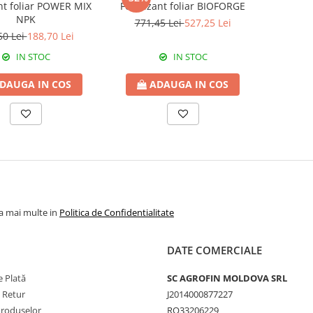
ant foliar POWER MIX
Fertilizant foliar BIOFORGE
NPK
771,45 Lei
527,25 Lei
50 Lei
188,70 Lei
IN STOC
IN STOC
DAUGA IN COS
ADAUGA IN COS
la mai multe in
Politica de Confidentialitate
DATE COMERCIALE
 Plată
SC AGROFIN MOLDOVA SRL
e Retur
J2014000877227
Produselor
RO33206229