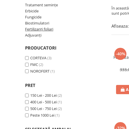
Amelioratori de sol
ARBUȘTI FRUCTIFERI
ARDEI IUTE
Tratament semințe
În această
Erbicide
sunt potri
Erbicide
Insecticide
Fungicide
Fungicide
BUMBAC
Biostimulatori
Afiseaza:
Insecticide
Fertilizanți foliari
Fertilizanți foliari
Adjuvanți
Acaricide
CAIS
Fertilizanți foliari
Fungicide
PRODUCATORI
ARDEI
-40%
Insecticide
Fertiliz
CORTEVA
(3)
Erbicide
Acaricide
FMC
(2)
Fungicide
Biostimulatori
333,
NOROFERT
(1)
Insecticide
Fertilizanți foliari
Fertilizanți foliari
Adjuvanți
PRET
A
Dezinfectant sol
CĂPȘUN
150 Lei - 200 Lei
(2)
ARPAGIC
Fungicide
400 Lei - 500 Lei
(1)
Erbicide
Insecticide
500 Lei - 750 Lei
(2)
BOB
Peste 1000 Lei
(1)
Acaricide
Erbicide
Fertilizanți foliari
-32%