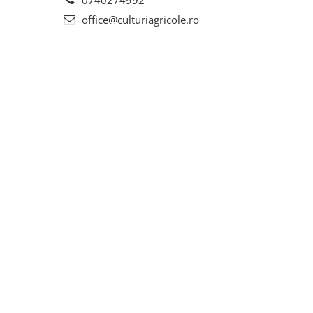
0740274992
office@culturiagricole.ro