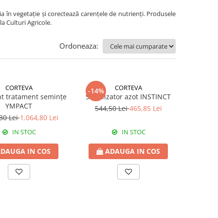
ția în vegetație și corectează carențele de nutrienți. Produsele
a Culturi Agricole.
Ordoneaza:
CORTEVA
CORTEVA
-14%
ant tratament semințe
Stabilizator azot INSTINCT
YMPACT
544,50 Lei
465,85 Lei
30 Lei
1.064,80 Lei
IN STOC
IN STOC
DAUGA IN COS
ADAUGA IN COS