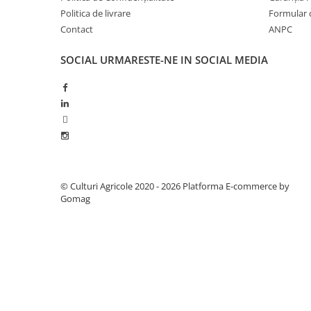
Politica de livrare
Formular 
Fungicide
Insecticide
Contact
ANPC
Insecticide
Biostimulatori
CĂPȘUN
Fertilizanți foliari
SOCIAL
URMARESTE-NE IN SOCIAL MEDIA
CIREȘ
Erbicide
Fungicide
Fungicide
Insecticide
Insecticide
Acaricide
Biostimulatori
Biostimulatori
Fertilizanți foliari
Fertilizanți foliari
Adjuvanți
CARTOF
CITRICE
© Culturi Agricole 2020 - 2026
Platforma E-commerce by
Gomag
Erbicide
Fertilizanți foliari
Fungicide
CONIFERE
Insecticide
Fertilizanți foliari
Biostimulatori
CONOPIDĂ
Fertilizanți foliari
Insecticide
CASTAN
CUCURBITACEE