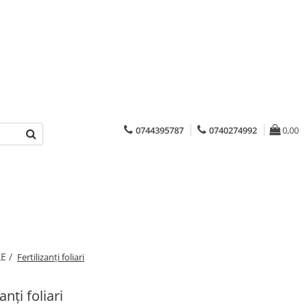
0744395787
0740274992
0,00
E /
Fertilizanți foliari
zanți foliari