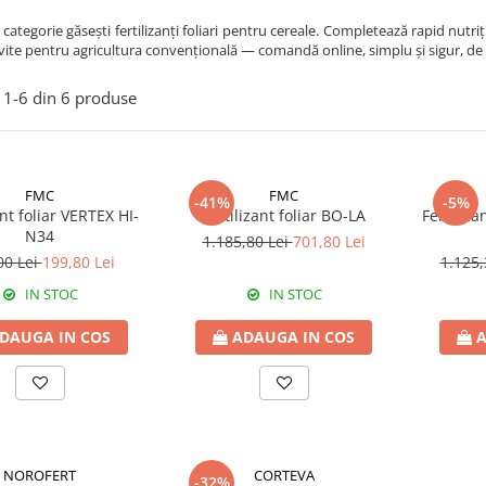
 categorie găsești fertilizanți foliari pentru cereale. Completează rapid nutri
vite pentru agricultura convențională — comandă online, simplu și sigur, de l
1-
6
din
6
produse
FMC
FMC
-41%
-5%
ant foliar VERTEX HI-
Fertilizant foliar BO-LA
Fertiliz
N34
1.185,80 Lei
701,80 Lei
00 Lei
199,80 Lei
1.125,
IN STOC
IN STOC
DAUGA IN COS
ADAUGA IN COS
A
NOROFERT
CORTEVA
-32%