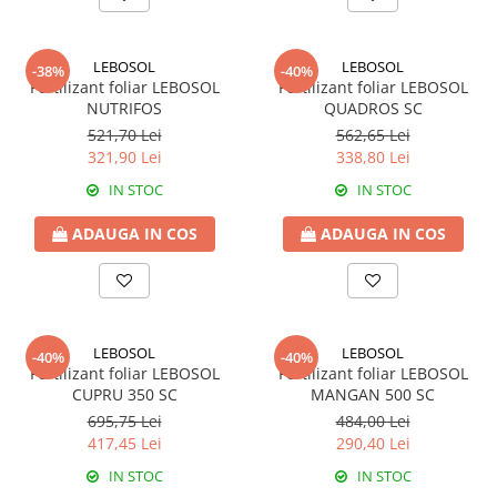
BROCCOLI
CARTOF
Fungicide
Fungicide
LEBOSOL
LEBOSOL
Insecticide
Insecticide
-38%
-40%
Fertilizant foliar LEBOSOL
Fertilizant foliar LEBOSOL
Fertilizanți foliari
Biostimulatori
NUTRIFOS
QUADROS SC
BUMBAC
Fertilizanți foliari
521,70 Lei
562,65 Lei
CASTRAVEȚI
321,90 Lei
338,80 Lei
Fertilizanți foliari
CAIS
Fungicide
IN STOC
IN STOC
Insecticide
Erbicide
ADAUGA IN COS
ADAUGA IN COS
Acaricide
Fungicide
Fertilizanți foliari
Insecticide
CASTRAVEȚI CORNIȘON
Acaricide
Biostimulatori
Insecticide
LEBOSOL
LEBOSOL
-40%
-40%
Fertilizanți foliari
CEAPĂ
Fertilizant foliar LEBOSOL
Fertilizant foliar LEBOSOL
CUPRU 350 SC
MANGAN 500 SC
Adjuvanți
Insecticide
695,75 Lei
484,00 Lei
CAMELINĂ
Biostimulatori
417,45 Lei
290,40 Lei
Fungicide
Fertilizanți foliari
IN STOC
IN STOC
CÂNEPĂ
CEREALE PĂIOASE