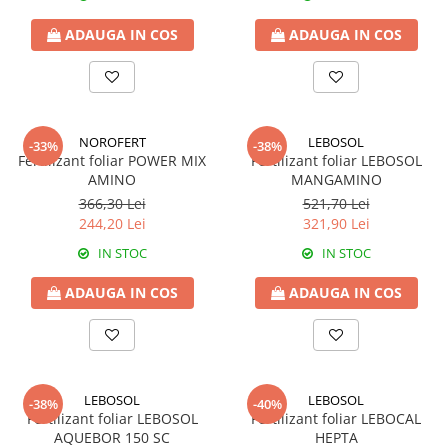
Tratament semințe
Erbicide
ADAUGA IN COS
ADAUGA IN COS
Biostimulatori
Fertilizanți foliari
Fertilizanți foliari
CONOPIDĂ
Dezinfectant sol
Fungicide
GULII
Insecticide
NOROFERT
LEBOSOL
-33%
-38%
Insecticide
Fertilizanți foliari
Fertilizant foliar POWER MIX
Fertilizant foliar LEBOSOL
GUTUI
AMINO
MANGAMINO
CORIANDRU
366,30 Lei
521,70 Lei
Fungicide
Erbicide
244,20 Lei
321,90 Lei
Biostimulatori
CUCURBITACEE
IN STOC
IN STOC
Adjuvanți
Fungicide
HAMEI
ADAUGA IN COS
ADAUGA IN COS
CULTURI FLORICOLE ȘI
Fungicide
ORNAMENTALE
Fertilizanți foliari
Insecticide
LEGUME
CULTURI HORTICOLE
Tratament semințe
LEBOSOL
LEBOSOL
-38%
-40%
Fertilizanți foliari
Fertilizant foliar LEBOSOL
Fertilizant foliar LEBOCAL
Fungicide
DOVLEAC
AQUEBOR 150 SC
HEPTA