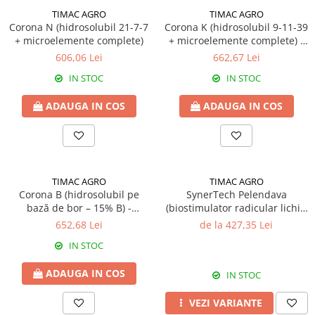
FENICUL
TIMAC AGRO
TIMAC AGRO
Fungicide
Erbicide
Corona N (hidrosolubil 21-7-7
Corona K (hidrosolubil 9-11-39
Insecticide
+ microelemente complete)
+ microelemente complete) -
FLOAREA SOARELUI
Fertilizant hidrosolubil
Biostimulatori
606,06 Lei
662,67 Lei
Tratament semințe
Fertilizanți foliari
IN STOC
IN STOC
Semințe
Adjuvanți
Erbicide
ADAUGA IN COS
ADAUGA IN COS
MAZĂRE
Fungicide
Tratament semințe
Insecticide
Fungicide
Biostimulatori
Insecticide
Fertilizanți foliari
TIMAC AGRO
TIMAC AGRO
Biostimulatori
Dezinfectant sol
Corona B (hidrosolubil pe
SynerTech Pelendava
Fertilizanți foliari
bază de bor – 15% B) -
(biostimulator radicular lichid
Regulatori de creștere
Fertilizant hidrosolubil
concentrat 19N + Mg, S,
652,68 Lei
de la 427,35 Lei
MENTĂ
FLORI ORNAMENTALE
microelemente) - Fertilizant
IN STOC
Insecticide
foliar
Erbicide
MERIȘOR
FRUCTE DE PĂDURE
ADAUGA IN COS
IN STOC
Insecticide
Biostimulatori
VEZI VARIANTE
MIRODENII
GĂLBENELE