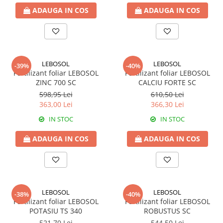
ADAUGA IN COS
ADAUGA IN COS
Fungicide
Insecticide
Insecticide
Biostimulatori
CĂPȘUN
Fertilizanți foliari
CIREȘ
Erbicide
LEBOSOL
LEBOSOL
-39%
-40%
Fungicide
Fungicide
Fertilizant foliar LEBOSOL
Fertilizant foliar LEBOSOL
Insecticide
Insecticide
ZINC 700 SC
CALCIU FORTE SC
Acaricide
Biostimulatori
598,95 Lei
610,50 Lei
363,00 Lei
366,30 Lei
Biostimulatori
Fertilizanți foliari
Fertilizanți foliari
Adjuvanți
IN STOC
IN STOC
CARTOF
CITRICE
ADAUGA IN COS
ADAUGA IN COS
Erbicide
Fertilizanți foliari
Fungicide
CONIFERE
Insecticide
Fertilizanți foliari
Biostimulatori
CONOPIDĂ
LEBOSOL
LEBOSOL
-38%
-40%
Fertilizanți foliari
Fertilizant foliar LEBOSOL
Fertilizant foliar LEBOSOL
Insecticide
POTASIU TS 340
ROBUSTUS SC
CASTAN
CUCURBITACEE
521,70 Lei
544,50 Lei