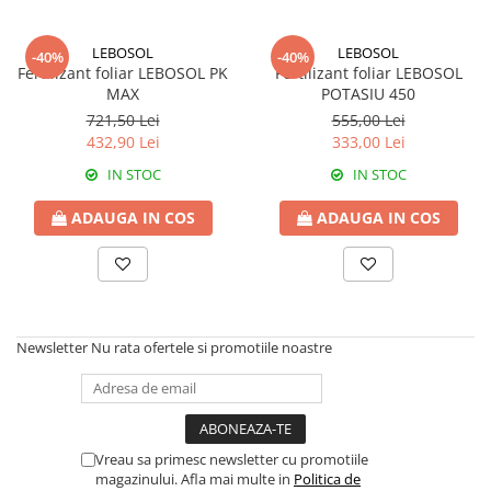
Fertilizanți foliari
Erbicide
MORCOV
GAZON
LEBOSOL
LEBOSOL
-40%
-40%
Fertilizant foliar LEBOSOL PK
Fertilizant foliar LEBOSOL
Fertilizanți foliari
Erbicide
MAX
POTASIU 450
MUR
Insecticide
721,50 Lei
555,00 Lei
432,90 Lei
333,00 Lei
Fertilizanți foliari
Insecticide
GENȚIANĂ
Fertilizanți foliari
IN STOC
IN STOC
NAPI
Erbicide
ADAUGA IN COS
ADAUGA IN COS
GRĂDINI
Biostimulatori
Fertilizanți foliari
Insecticide
NĂUT
Fertilizanți foliari
GRÂU
Insecticide
Newsletter
Nu rata ofertele si promotiile noastre
NECTARIN
Tratament semințe
Erbicide
Fungicide
Fungicide
Insecticide
Insecticide
Acaricide
Vreau sa primesc newsletter cu promotiile
Biostimulatori
Biostimulatori
magazinului. Afla mai multe in
Politica de