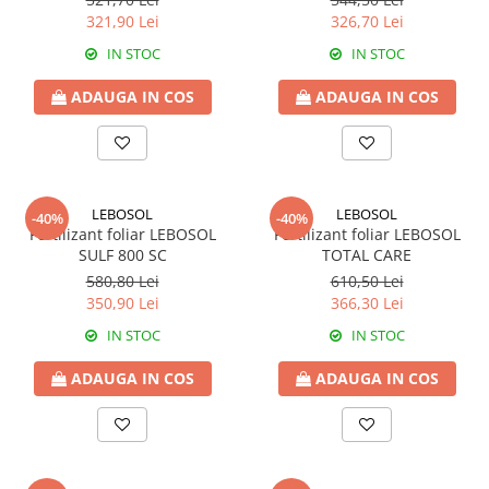
Erbicide
Fungicide
321,90 Lei
326,70 Lei
CASTRAVEȚI
DOVLEAC
IN STOC
IN STOC
Fungicide
Insecticide
ADAUGA IN COS
ADAUGA IN COS
Insecticide
DOVLECEI
Acaricide
Insecticide
Fertilizanți foliari
FASOLE
Dezinfectant sol
Insecticide
CEAPĂ
LEBOSOL
LEBOSOL
-40%
-40%
Fertilizanți foliari
Fertilizant foliar LEBOSOL
Fertilizant foliar LEBOSOL
Erbicide
SULF 800 SC
TOTAL CARE
FASOLE BOABE
Fungicide
580,80 Lei
610,50 Lei
Insecticide
Insecticide
350,90 Lei
366,30 Lei
FASOLE PĂSTĂI
Fertilizanți foliari
IN STOC
IN STOC
Insecticide
CEREALE
ADAUGA IN COS
ADAUGA IN COS
FLOAREA SOARELUI
Tratament semințe
Tratament semințe
Erbicide
Semințe
Fungicide
Fungicide
Biostimulatori