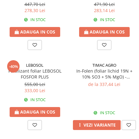
Biostimulatori
447,70 Lei
471,90 Lei
Fungicide
Fertilizanți foliari
278,30 Lei
283,14 Lei
Insecticide
LEGUME în câmp
IN STOC
IN STOC
DOVLECEL
Insecticide
Fungicide
ADAUGA IN COS
ADAUGA IN COS
LEGUME ÎN SERĂ
Insecticide
Insecticide
Dezinfectant sol
LEGUME ÎN SPAȚII PROTEJATE
FASOLE
Insecticide
Tratament semințe
LEBOSOL
TIMAC AGRO
-40%
LEGUME RĂDĂCINOASE
Fertilizant foliar LEBOSOL
In-Folen (foliar lichid 19N +
Erbicide
FOSFOR PLUS
10% SO3 + 5% MgO) -
Fertilizanți foliari
Fungicide
Fertilizant foliar
555,00 Lei
de la 337,44 Lei
LEGUMINOASE
Insecticide
333,00 Lei
Fertilizanți foliari
Fertilizanți foliari
IN STOC
FASOLE BOABE DE TOAMNĂ
LUCERNĂ
ADAUGA IN COS
IN STOC
Erbicide
Biostimulatori
FASOLE BOABE PRIMĂVARĂ
Fertilizanți foliari
VEZI VARIANTE
Dezinfectant sol
Erbicide
MĂR