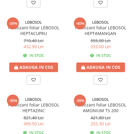
Erbicide
Biostimulatori
CICOARE
Fertilizanți foliari
Insecticide
LEBOSOL
LEBOSOL
Adjuvanți
-39%
-40%
CIREȘ
Fertilizant foliar LEBOSOL
Fertilizant foliar LEBOSOL
GAZON
HEPTACUPRU
HEPTAMANGAN
Erbicide
Insecticide
710,40 Lei
555,00 Lei
Fungicide
432,90 Lei
333,00 Lei
Fertilizanți foliari
Insecticide
GRĂDINI
IN STOC
IN STOC
Biostimulatori
Insecticide
Fertilizanți foliari
ADAUGA IN COS
ADAUGA IN COS
Fertilizanti foliari
Adjuvanți
GRÂU
CITRICE
Tratament semințe
Fertilizanți foliari
Fungicide
COACĂZ
LEBOSOL
LEBOSOL
-39%
-39%
Fertilizant foliar LEBOSOL
Fertilizant foliar LEBOSOL
Insecticide
Erbicide
HEPTAZINC
AMONIUM TS 200
Biostimulatori
Fungicide
821,40 Lei
421,80 Lei
Fertilizanți foliari
499,50 Lei
255,30 Lei
Insecticide
GRÂU DE TOAMNĂ
CONIFERE
IN STOC
IN STOC