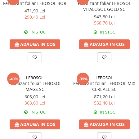
Amelioratori de sol
Fertilizant foliar LEBOSOL BOR
Fertilizant foliar LEBOSOL
ARBUȘTI FRUCTIFERI
ARDEI IUTE
VITALOSOL GOLD SC
471,90 Lei
Erbicide
Insecticide
943,80 Lei
290,40 Lei
568,70 Lei
Fungicide
BUMBAC
Insecticide
IN STOC
IN STOC
Fertilizanți foliari
Acaricide
CAIS
ADAUGA IN COS
ADAUGA IN COS
Fertilizanți foliari
Fungicide
ARDEI
Insecticide
Erbicide
Acaricide
Fungicide
Biostimulatori
LEBOSOL
LEBOSOL
-40%
-39%
Insecticide
Fertilizanți foliari
Fertilizant foliar LEBOSOL
Fertilizant foliar LEBOSOL MIX
Fertilizanți foliari
MAGS SC
CEREALE SC
Adjuvanți
605,00 Lei
871,20 Lei
Dezinfectant sol
CĂPȘUN
363,00 Lei
532,40 Lei
ARPAGIC
Fungicide
IN STOC
IN STOC
Erbicide
Insecticide
BOB
ADAUGA IN COS
ADAUGA IN COS
Acaricide
Erbicide
Fertilizanți foliari