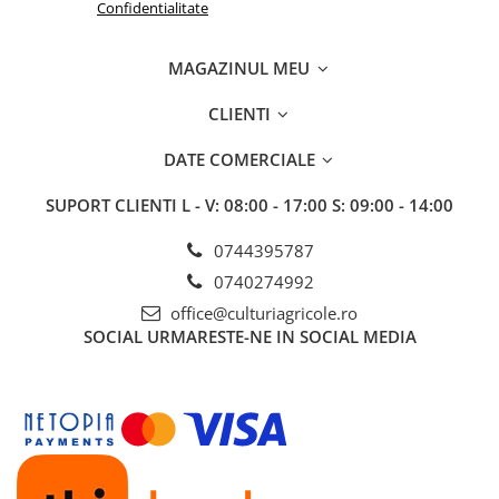
Confidentialitate
Fertilizanți foliari
Adjuvanți
Adjuvanți
NUC
MAGAZINUL MEU
Pachete tehnologice
Biostimulatori
Regulatori de creștere
Fertilizanți foliari
CLIENTI
GRÂU DE PRIMĂVARĂ
OLEAGINOASE
DATE COMERCIALE
Tratament semințe
Insecticide
Erbicide
OREZ
SUPORT CLIENTI
L - V: 08:00 - 17:00 S: 09:00 - 14:00
Fungicide
Insecticide
GRÂU DE TOAMNĂ
0744395787
Fertilizanți foliari
0740274992
Tratament semințe
ORZ
Erbicide
office@culturiagricole.ro
Tratament semințe
SOCIAL
URMARESTE-NE IN SOCIAL MEDIA
Fungicide
Fungicide
Insecticide
Insecticide
Biostimulatori
Fertilizanți foliari
Fertilizanți foliari
ORZOAICĂ
Dezinfectant sol
Tratament semințe
Regulatori de creștere