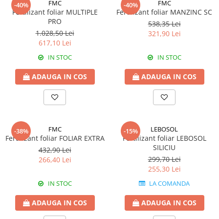
FMC
FMC
-40%
-40%
Insecticide
Fertilizanți foliari
Fertilizant foliar MULTIPLE
Fertilizant foliar MANZINC SC
Biostimulatori
Adjuvanți
PRO
538,35 Lei
Fertilizanți foliari
1.028,50 Lei
CEREALE DE PRIMĂVARĂ
321,90 Lei
617,10 Lei
Dezinfectant sol
Erbicide
IN STOC
IN STOC
FLORI
Insecticide
Fungicide
Fertilizanți foliari
ADAUGA IN COS
ADAUGA IN COS
Fertilizanți foliari
CEREALE DE TOAMNĂ
SÂMBUROASE
Erbicide
Fungicide
Insecticide
Insecticide
Fertilizanți foliari
FMC
LEBOSOL
-38%
-15%
Fertilizant foliar FOLIAR EXTRA
Fertilizant foliar LEBOSOL
Acaricide
CEREALE PĂIOASE
SILICIU
432,90 Lei
Biostimulatori
Tratament semințe
299,70 Lei
266,40 Lei
Fertilizanți foliari
Insecticide
255,30 Lei
Adjuvanți
Biostimulatori
IN STOC
LA COMANDA
SEMINȚOASE
Fertilizanți foliari
ADAUGA IN COS
ADAUGA IN COS
Insecticide
CHIMEN
Acaricide