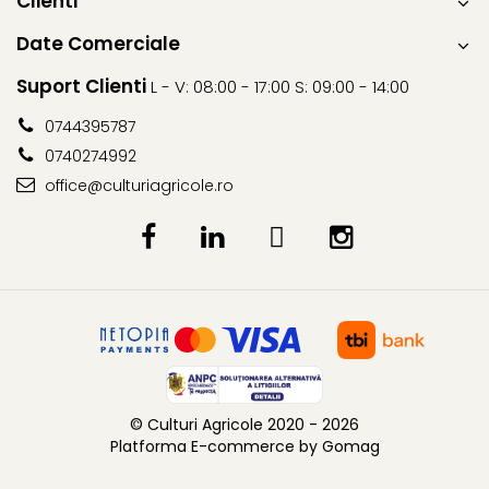
Clienti
Fungicide
Insecticide
Date Comerciale
Insecticide
Biostimulatori
Suport Clienti
CĂPȘUN
Fertilizanți foliari
L - V: 08:00 - 17:00 S: 09:00 - 14:00
CIREȘ
Erbicide
0744395787
Fungicide
Fungicide
0740274992
Insecticide
Insecticide
office@culturiagricole.ro
Acaricide
Biostimulatori
Biostimulatori
Fertilizanți foliari
Fertilizanți foliari
Adjuvanți
CARTOF
CITRICE
Erbicide
Fertilizanți foliari
Fungicide
CONIFERE
Insecticide
Fertilizanți foliari
Biostimulatori
CONOPIDĂ
© Culturi Agricole 2020 - 2026
Fertilizanți foliari
Platforma E-commerce by Gomag
Insecticide
CASTAN
CUCURBITACEE