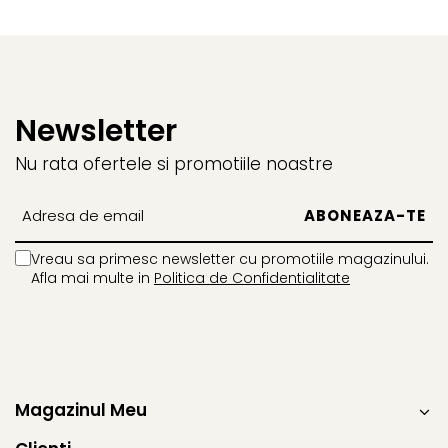
BROCCOLI
CARTOF
Fungicide
Fungicide
Insecticide
Insecticide
Fertilizanți foliari
Biostimulatori
BUMBAC
Fertilizanți foliari
Newsletter
CASTRAVEȚI
Fertilizanți foliari
Nu rata ofertele si promotiile noastre
CAIS
Fungicide
Insecticide
Erbicide
Acaricide
Fungicide
Fertilizanți foliari
Insecticide
Vreau sa primesc newsletter cu promotiile magazinului.
CASTRAVEȚI CORNIȘON
Afla mai multe in
Politica de Confidentialitate
Acaricide
Biostimulatori
Insecticide
Fertilizanți foliari
CEAPĂ
Adjuvanți
Insecticide
CAMELINĂ
Biostimulatori
Magazinul Meu
Fungicide
Fertilizanți foliari
CÂNEPĂ
CEREALE PĂIOASE