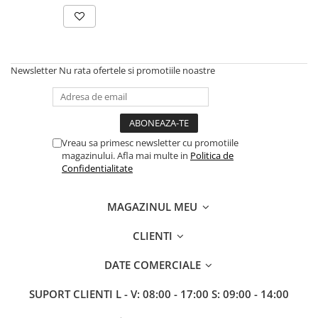
Fertilizanți foliari
Erbicide
MORCOV
GAZON
Fertilizanți foliari
Erbicide
Newsletter
Nu rata ofertele si promotiile noastre
MUR
Insecticide
Fertilizanți foliari
Insecticide
GENȚIANĂ
Fertilizanți foliari
NAPI
Erbicide
Vreau sa primesc newsletter cu promotiile
GRĂDINI
Biostimulatori
magazinului. Afla mai multe in
Politica de
Confidentialitate
Fertilizanți foliari
Insecticide
NĂUT
Fertilizanți foliari
MAGAZINUL MEU
GRÂU
Insecticide
NECTARIN
Tratament semințe
CLIENTI
Erbicide
Fungicide
DATE COMERCIALE
Fungicide
Insecticide
Insecticide
Acaricide
SUPORT CLIENTI
L - V: 08:00 - 17:00 S: 09:00 - 14:00
Biostimulatori
Biostimulatori