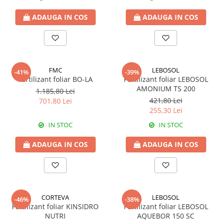
Tratament semințe
Erbicide
ADAUGA IN COS
ADAUGA IN COS
Biostimulatori
Fertilizanți foliari
Fertilizanți foliari
CONOPIDĂ
Dezinfectant sol
Fungicide
GULII
Insecticide
FMC
LEBOSOL
-41%
-39%
Insecticide
Fertilizanți foliari
Fertilizant foliar BO-LA
Fertilizant foliar LEBOSOL
GUTUI
AMONIUM TS 200
CORIANDRU
1.185,80 Lei
421,80 Lei
Fungicide
701,80 Lei
Erbicide
255,30 Lei
Biostimulatori
CUCURBITACEE
IN STOC
IN STOC
Adjuvanți
Fungicide
HAMEI
ADAUGA IN COS
ADAUGA IN COS
CULTURI FLORICOLE ȘI
Fungicide
ORNAMENTALE
Fertilizanți foliari
Insecticide
LEGUME
CULTURI HORTICOLE
Tratament semințe
CORTEVA
LEBOSOL
-46%
-38%
Fertilizanți foliari
Fertilizant foliar KINSIDRO
Fertilizant foliar LEBOSOL
Fungicide
DOVLEAC
NUTRI
AQUEBOR 150 SC