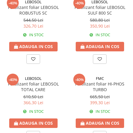
LEBOSOL
LEBOSOL
-40%
-40%
Insecticide
Fertilizanți foliari
Fertilizant foliar LEBOSOL
Fertilizant foliar LEBOSOL
Biostimulatori
Adjuvanți
ROBUSTUS SC
SULF 800 SC
Fertilizanți foliari
544,50 Lei
580,80 Lei
CEREALE DE PRIMĂVARĂ
326,70 Lei
350,90 Lei
Dezinfectant sol
Erbicide
IN STOC
IN STOC
FLORI
Insecticide
Fungicide
Fertilizanți foliari
ADAUGA IN COS
ADAUGA IN COS
Fertilizanți foliari
CEREALE DE TOAMNĂ
SÂMBUROASE
Erbicide
Fungicide
Insecticide
Insecticide
Fertilizanți foliari
LEBOSOL
FMC
-40%
-40%
Fertilizant foliar LEBOSOL
Fertilizant foliar HI-PHOS
Acaricide
CEREALE PĂIOASE
TOTAL CARE
TURBO
Biostimulatori
Tratament semințe
610,50 Lei
665,50 Lei
Fertilizanți foliari
Insecticide
366,30 Lei
399,30 Lei
Adjuvanți
Biostimulatori
IN STOC
IN STOC
SEMINȚOASE
Fertilizanți foliari
ADAUGA IN COS
ADAUGA IN COS
Insecticide
CHIMEN
Acaricide