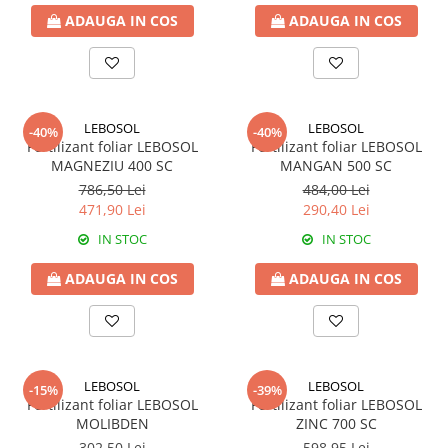
ADAUGA IN COS
ADAUGA IN COS
Fungicide
Insecticide
Insecticide
Biostimulatori
CĂPȘUN
Fertilizanți foliari
CIREȘ
Erbicide
LEBOSOL
LEBOSOL
-40%
-40%
Fungicide
Fungicide
Fertilizant foliar LEBOSOL
Fertilizant foliar LEBOSOL
Insecticide
Insecticide
MAGNEZIU 400 SC
MANGAN 500 SC
Acaricide
Biostimulatori
786,50 Lei
484,00 Lei
471,90 Lei
290,40 Lei
Biostimulatori
Fertilizanți foliari
Fertilizanți foliari
Adjuvanți
IN STOC
IN STOC
CARTOF
CITRICE
ADAUGA IN COS
ADAUGA IN COS
Erbicide
Fertilizanți foliari
Fungicide
CONIFERE
Insecticide
Fertilizanți foliari
Biostimulatori
CONOPIDĂ
LEBOSOL
LEBOSOL
-15%
-39%
Fertilizanți foliari
Fertilizant foliar LEBOSOL
Fertilizant foliar LEBOSOL
Insecticide
MOLIBDEN
ZINC 700 SC
CASTAN
CUCURBITACEE
302,50 Lei
598,95 Lei