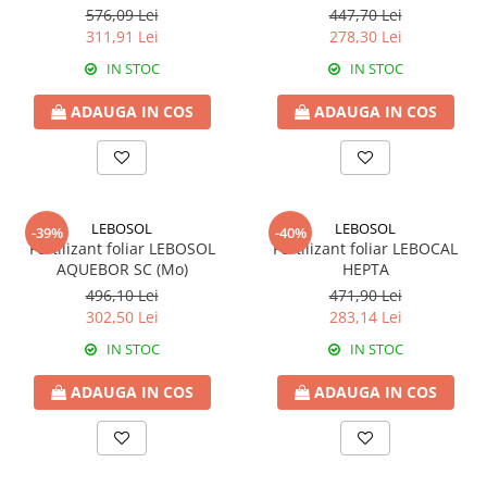
Biostimulatori
576,09 Lei
447,70 Lei
Fungicide
Fertilizanți foliari
311,91 Lei
278,30 Lei
Insecticide
LEGUME în câmp
IN STOC
IN STOC
DOVLECEL
Insecticide
Fungicide
ADAUGA IN COS
ADAUGA IN COS
LEGUME ÎN SERĂ
Insecticide
Insecticide
Dezinfectant sol
LEGUME ÎN SPAȚII PROTEJATE
FASOLE
Insecticide
Tratament semințe
LEBOSOL
LEBOSOL
-39%
-40%
LEGUME RĂDĂCINOASE
Fertilizant foliar LEBOSOL
Fertilizant foliar LEBOCAL
Erbicide
AQUEBOR SC (Mo)
HEPTA
Fertilizanți foliari
Fungicide
496,10 Lei
471,90 Lei
LEGUMINOASE
Insecticide
302,50 Lei
283,14 Lei
Fertilizanți foliari
Fertilizanți foliari
IN STOC
IN STOC
FASOLE BOABE DE TOAMNĂ
LUCERNĂ
ADAUGA IN COS
ADAUGA IN COS
Erbicide
Biostimulatori
FASOLE BOABE PRIMĂVARĂ
Fertilizanți foliari
Dezinfectant sol
Erbicide
MĂR