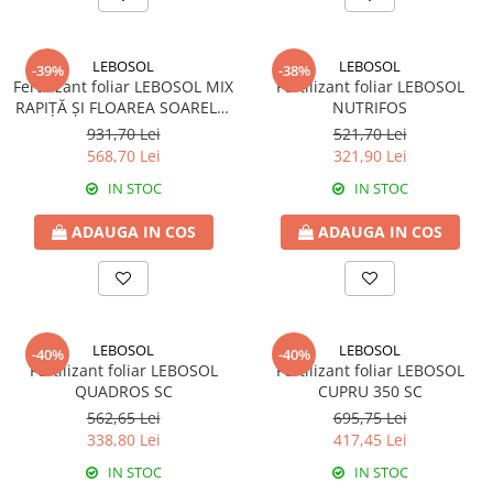
BROCCOLI
CARTOF
Fungicide
Fungicide
LEBOSOL
LEBOSOL
Insecticide
Insecticide
-39%
-38%
Fertilizant foliar LEBOSOL MIX
Fertilizant foliar LEBOSOL
Fertilizanți foliari
Biostimulatori
RAPIȚĂ ȘI FLOAREA SOARELUI
NUTRIFOS
BUMBAC
Fertilizanți foliari
SC
931,70 Lei
521,70 Lei
CASTRAVEȚI
568,70 Lei
321,90 Lei
Fertilizanți foliari
CAIS
Fungicide
IN STOC
IN STOC
Insecticide
Erbicide
ADAUGA IN COS
ADAUGA IN COS
Acaricide
Fungicide
Fertilizanți foliari
Insecticide
CASTRAVEȚI CORNIȘON
Acaricide
Biostimulatori
Insecticide
LEBOSOL
LEBOSOL
-40%
-40%
Fertilizanți foliari
CEAPĂ
Fertilizant foliar LEBOSOL
Fertilizant foliar LEBOSOL
QUADROS SC
CUPRU 350 SC
Adjuvanți
Insecticide
562,65 Lei
695,75 Lei
CAMELINĂ
Biostimulatori
338,80 Lei
417,45 Lei
Fungicide
Fertilizanți foliari
IN STOC
IN STOC
CÂNEPĂ
CEREALE PĂIOASE