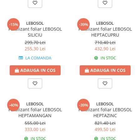
Erbicide
Biostimulatori
CICOARE
Fertilizanți foliari
Insecticide
LEBOSOL
LEBOSOL
Adjuvanți
-15%
-39%
CIREȘ
Fertilizant foliar LEBOSOL
Fertilizant foliar LEBOSOL
GAZON
SILICIU
HEPTACUPRU
Erbicide
Insecticide
299,70 Lei
710,40 Lei
Fungicide
255,30 Lei
432,90 Lei
Fertilizanți foliari
Insecticide
GRĂDINI
LA COMANDA
IN STOC
Biostimulatori
Insecticide
Fertilizanți foliari
ADAUGA IN COS
ADAUGA IN COS
Fertilizanti foliari
Adjuvanți
GRÂU
CITRICE
Tratament semințe
Fertilizanți foliari
Fungicide
COACĂZ
LEBOSOL
LEBOSOL
-40%
-39%
Fertilizant foliar LEBOSOL
Fertilizant foliar LEBOSOL
Insecticide
Erbicide
HEPTAMANGAN
HEPTAZINC
Biostimulatori
Fungicide
555,00 Lei
821,40 Lei
Fertilizanți foliari
333,00 Lei
499,50 Lei
Insecticide
GRÂU DE TOAMNĂ
CONIFERE
IN STOC
IN STOC