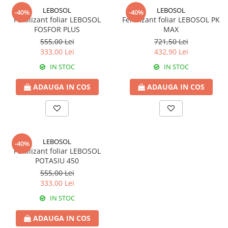
FENICUL
LEBOSOL
LEBOSOL
-40%
-40%
Fungicide
Erbicide
Fertilizant foliar LEBOSOL
Fertilizant foliar LEBOSOL PK
Insecticide
FOSFOR PLUS
MAX
FLOAREA SOARELUI
Biostimulatori
555,00 Lei
721,50 Lei
Tratament semințe
333,00 Lei
432,90 Lei
Fertilizanți foliari
Semințe
IN STOC
IN STOC
Adjuvanți
Erbicide
MAZĂRE
Fungicide
ADAUGA IN COS
ADAUGA IN COS
Tratament semințe
Insecticide
Fungicide
Biostimulatori
Insecticide
Fertilizanți foliari
Biostimulatori
Dezinfectant sol
LEBOSOL
-40%
Fertilizanți foliari
Fertilizant foliar LEBOSOL
Regulatori de creștere
POTASIU 450
MENTĂ
FLORI ORNAMENTALE
555,00 Lei
Insecticide
Erbicide
333,00 Lei
MERIȘOR
FRUCTE DE PĂDURE
IN STOC
Insecticide
Biostimulatori
ADAUGA IN COS
MIRODENII
GĂLBENELE