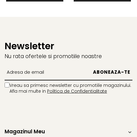
BROCCOLI
CARTOF
Fungicide
Fungicide
Insecticide
Insecticide
Fertilizanți foliari
Biostimulatori
BUMBAC
Fertilizanți foliari
Newsletter
CASTRAVEȚI
Fertilizanți foliari
CAIS
Fungicide
Nu rata ofertele si promotiile noastre
Insecticide
Erbicide
Acaricide
Fungicide
Fertilizanți foliari
Insecticide
CASTRAVEȚI CORNIȘON
Vreau sa primesc newsletter cu promotiile magazinului.
Acaricide
Afla mai multe in
Politica de Confidentialitate
Biostimulatori
Insecticide
Fertilizanți foliari
CEAPĂ
Adjuvanți
Insecticide
CAMELINĂ
Biostimulatori
Fungicide
Fertilizanți foliari
Magazinul Meu
CÂNEPĂ
CEREALE PĂIOASE