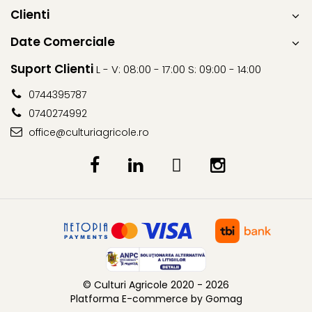
Clienti
Fungicide
Insecticide
Insecticide
Biostimulatori
Date Comerciale
CĂPȘUN
Fertilizanți foliari
Suport Clienti
L - V: 08:00 - 17:00 S: 09:00 - 14:00
CIREȘ
Erbicide
Fungicide
Fungicide
0744395787
Insecticide
Insecticide
0740274992
Acaricide
Biostimulatori
office@culturiagricole.ro
Biostimulatori
Fertilizanți foliari
Fertilizanți foliari
Adjuvanți
CARTOF
CITRICE
Erbicide
Fertilizanți foliari
Fungicide
CONIFERE
Insecticide
Fertilizanți foliari
Biostimulatori
CONOPIDĂ
Fertilizanți foliari
© Culturi Agricole 2020 - 2026
Insecticide
CASTAN
Platforma E-commerce by Gomag
CUCURBITACEE