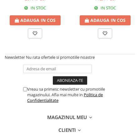
Erbicide
Fungicide
IN STOC
IN STOC
CASTRAVEȚI
DOVLEAC
Fungicide
ADAUGA IN COS
ADAUGA IN COS
Insecticide
Insecticide
DOVLECEI
Acaricide
Insecticide
Fertilizanți foliari
FASOLE
Dezinfectant sol
Newsletter
Nu rata ofertele si promotiile noastre
Insecticide
CEAPĂ
Fertilizanți foliari
Erbicide
FASOLE BOABE
Fungicide
Insecticide
Insecticide
Vreau sa primesc newsletter cu promotiile
FASOLE PĂSTĂI
Fertilizanți foliari
magazinului. Afla mai multe in
Politica de
Confidentialitate
Insecticide
CEREALE
FLOAREA SOARELUI
Tratament semințe
MAGAZINUL MEU
Tratament semințe
Erbicide
Semințe
Fungicide
CLIENTI
Fungicide
Biostimulatori