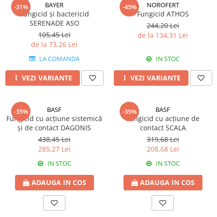
Amelioratori de sol
BAYER
NOROFERT
-31%
-45%
ARBUȘTI FRUCTIFERI
ARDEI IUTE
Fungicid și bactericid
Fungicid ATHOS
SERENADE ASO
Erbicide
Insecticide
244,20 Lei
105,45 Lei
de la 134,31 Lei
Fungicide
BUMBAC
de la 73,26 Lei
Insecticide
Fertilizanți foliari
LA COMANDA
IN STOC
Acaricide
CAIS
Fertilizanți foliari
VEZI VARIANTE
VEZI VARIANTE
Fungicide
ARDEI
Insecticide
Erbicide
Acaricide
BASF
BASF
-35%
-35%
Fungicide
Biostimulatori
Fungicid cu acțiune sistemică
Fungicid cu acțiune de
Insecticide
și de contact DAGONIS
contact SCALA
Fertilizanți foliari
Fertilizanți foliari
438,45 Lei
319,68 Lei
Adjuvanți
285,27 Lei
208,68 Lei
Dezinfectant sol
CĂPȘUN
IN STOC
IN STOC
ARPAGIC
Fungicide
Erbicide
Insecticide
ADAUGA IN COS
ADAUGA IN COS
BOB
Acaricide
Erbicide
Fertilizanți foliari