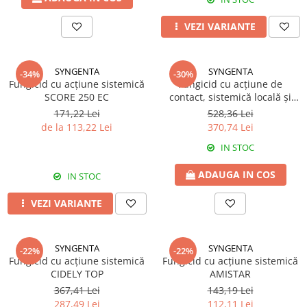
Fungicide
Insecticide
VEZI VARIANTE
Insecticide
Biostimulatori
CĂPȘUN
Fertilizanți foliari
CIREȘ
SYNGENTA
SYNGENTA
Erbicide
-34%
-30%
Fungicid cu acțiune sistemică
Fungicid cu acțiune de
Fungicide
Fungicide
SCORE 250 EC
contact, sistemică locală și
Insecticide
Insecticide
translaminară ORTIVA TOP
171,22 Lei
528,36 Lei
Acaricide
Biostimulatori
de la 113,22 Lei
370,74 Lei
Biostimulatori
Fertilizanți foliari
IN STOC
Fertilizanți foliari
Adjuvanți
ADAUGA IN COS
IN STOC
CARTOF
CITRICE
Erbicide
Fertilizanți foliari
VEZI VARIANTE
Fungicide
CONIFERE
Insecticide
Fertilizanți foliari
SYNGENTA
SYNGENTA
-22%
-22%
Biostimulatori
CONOPIDĂ
Fungicid cu acțiune sistemică
Fungicid cu acțiune sistemică
Fertilizanți foliari
CIDELY TOP
AMISTAR
Insecticide
367,41 Lei
143,19 Lei
CASTAN
CUCURBITACEE
287,49 Lei
112,11 Lei