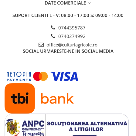
DATE COMERCIALE
Insecticide
Fertilizanți foliari
Biostimulatori
Adjuvanți
SUPORT CLIENTI
L - V: 08:00 - 17:00 S: 09:00 - 14:00
Fertilizanți foliari
CEREALE DE PRIMĂVARĂ
0744395787
Dezinfectant sol
Erbicide
0740274992
FLORI
Insecticide
office@culturiagricole.ro
Fungicide
Fertilizanți foliari
SOCIAL
URMARESTE-NE IN SOCIAL MEDIA
Fertilizanți foliari
CEREALE DE TOAMNĂ
SÂMBUROASE
Erbicide
Fungicide
Insecticide
Insecticide
Fertilizanți foliari
Acaricide
CEREALE PĂIOASE
Biostimulatori
Tratament semințe
Fertilizanți foliari
Insecticide
Adjuvanți
Biostimulatori
SEMINȚOASE
Fertilizanți foliari
Insecticide
CHIMEN
Acaricide