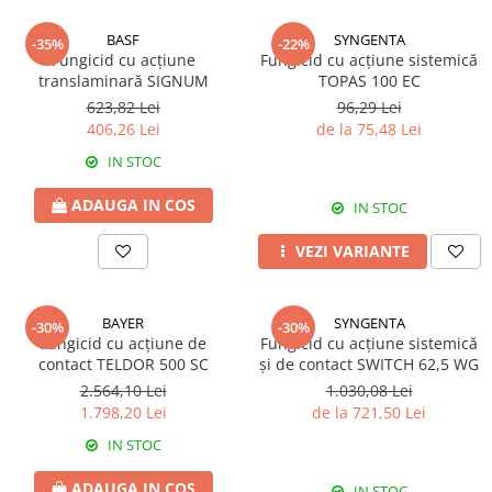
BROCCOLI
CARTOF
Fungicide
Fungicide
BASF
SYNGENTA
-35%
-22%
Fungicid cu acțiune
Fungicid cu acțiune sistemică
Insecticide
Insecticide
translaminară SIGNUM
TOPAS 100 EC
Fertilizanți foliari
Biostimulatori
623,82 Lei
96,29 Lei
BUMBAC
Fertilizanți foliari
406,26 Lei
de la 75,48 Lei
CASTRAVEȚI
Fertilizanți foliari
IN STOC
CAIS
Fungicide
ADAUGA IN COS
IN STOC
Insecticide
Erbicide
Acaricide
Fungicide
VEZI VARIANTE
Fertilizanți foliari
Insecticide
CASTRAVEȚI CORNIȘON
Acaricide
BAYER
SYNGENTA
-30%
-30%
Biostimulatori
Insecticide
Fungicid cu acțiune de
Fungicid cu acțiune sistemică
contact TELDOR 500 SC
și de contact SWITCH 62,5 WG
Fertilizanți foliari
CEAPĂ
2.564,10 Lei
1.030,08 Lei
Adjuvanți
Insecticide
1.798,20 Lei
de la 721,50 Lei
CAMELINĂ
Biostimulatori
IN STOC
Fungicide
Fertilizanți foliari
CÂNEPĂ
CEREALE PĂIOASE
ADAUGA IN COS
IN STOC