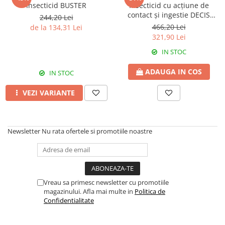
Amelioratori de sol
Insecticid BUSTER
Insecticid cu acțiune de
ARBUȘTI FRUCTIFERI
ARDEI IUTE
contact și ingestie DECIS
244,20 Lei
Erbicide
Insecticide
EXPERT 100 EC
466,20 Lei
de la 134,31 Lei
321,90 Lei
Fungicide
BUMBAC
Insecticide
IN STOC
Fertilizanți foliari
Acaricide
CAIS
ADAUGA IN COS
IN STOC
Fertilizanți foliari
Fungicide
ARDEI
VEZI VARIANTE
Insecticide
Erbicide
Acaricide
Fungicide
Biostimulatori
Insecticide
Newsletter
Nu rata ofertele si promotiile noastre
Fertilizanți foliari
Fertilizanți foliari
Adjuvanți
Dezinfectant sol
CĂPȘUN
ARPAGIC
Fungicide
Vreau sa primesc newsletter cu promotiile
Erbicide
Insecticide
magazinului. Afla mai multe in
Politica de
BOB
Confidentialitate
Acaricide
Erbicide
Fertilizanți foliari