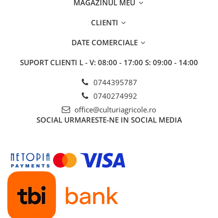
MAGAZINUL MEU
BROCCOLI
CARTOF
Fungicide
Fungicide
CLIENTI
Insecticide
Insecticide
DATE COMERCIALE
Fertilizanți foliari
Biostimulatori
BUMBAC
Fertilizanți foliari
SUPORT CLIENTI
L - V: 08:00 - 17:00 S: 09:00 - 14:00
CASTRAVEȚI
Fertilizanți foliari
0744395787
CAIS
Fungicide
0740274992
Insecticide
Erbicide
Acaricide
office@culturiagricole.ro
Fungicide
SOCIAL
URMARESTE-NE IN SOCIAL MEDIA
Fertilizanți foliari
Insecticide
CASTRAVEȚI CORNIȘON
Acaricide
Biostimulatori
Insecticide
Fertilizanți foliari
CEAPĂ
Adjuvanți
Insecticide
CAMELINĂ
Biostimulatori
Fungicide
Fertilizanți foliari
CÂNEPĂ
CEREALE PĂIOASE