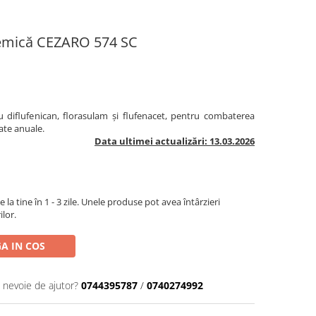
stemică CEZARO 574 SC
u diflufenican, florasulam și flufenacet, pentru combaterea
ate anuale.
Data ultimei actualizări: 13.03.2026
la tine în 1 - 3 zile. Unele produse pot avea întârzieri
ilor.
A IN COS
i nevoie de ajutor?
0744395787
/
0740274992