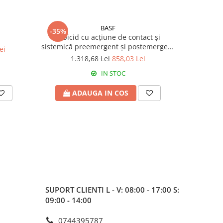
BASF
-35%
-45%
Erbicid cu acțiune de contact și
In
sistemică preemergent și postemergent
ei
227
EFFIGO S
1.318,68 Lei
858,03 Lei
IN STOC
ADAUGA IN COS
SUPORT CLIENTI
L - V: 08:00 - 17:00 S:
09:00 - 14:00
0744395787