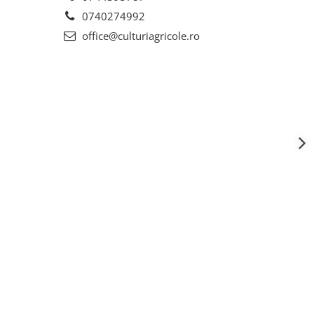
0740274992
office@culturiagricole.ro