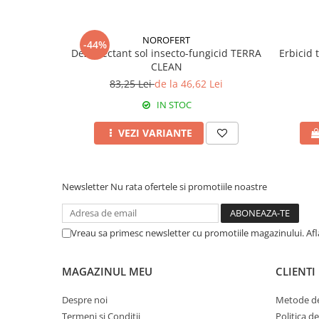
Fungicide
Insecticide
Insecticide
Biostimulatori
NOROFERT
-44%
Dezinfectant sol insecto-fungicid TERRA
Erbicid 
CĂPȘUN
Fertilizanți foliari
CLEAN
CIREȘ
Erbicide
83,25 Lei
de la 46,62 Lei
Fungicide
Fungicide
IN STOC
Insecticide
Insecticide
Acaricide
Biostimulatori
VEZI VARIANTE
Biostimulatori
Fertilizanți foliari
Fertilizanți foliari
Adjuvanți
Newsletter
Nu rata ofertele si promotiile noastre
CARTOF
CITRICE
Erbicide
Fertilizanți foliari
Fungicide
CONIFERE
Vreau sa primesc newsletter cu promotiile magazinului. Af
Insecticide
Fertilizanți foliari
Biostimulatori
CONOPIDĂ
MAGAZINUL MEU
CLIENTI
Fertilizanți foliari
Insecticide
Despre noi
Metode de
CASTAN
CUCURBITACEE
Termeni și Condiții
Politica d