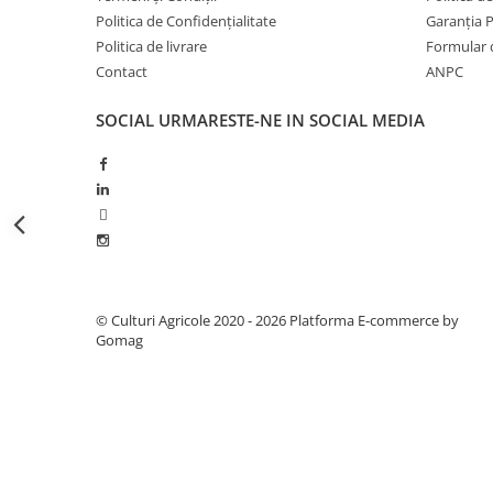
Erbicide
Fungicide
Politica de Confidențialitate
Garanția 
CASTRAVEȚI
Politica de livrare
Formular 
DOVLEAC
Fungicide
Contact
ANPC
Insecticide
Insecticide
DOVLECEI
SOCIAL
URMARESTE-NE IN SOCIAL MEDIA
Acaricide
Insecticide
Fertilizanți foliari
FASOLE
Dezinfectant sol
Insecticide
CEAPĂ
Fertilizanți foliari
Erbicide
FASOLE BOABE
Fungicide
Insecticide
Insecticide
© Culturi Agricole 2020 - 2026
Platforma E-commerce by
FASOLE PĂSTĂI
Fertilizanți foliari
Gomag
Insecticide
CEREALE
FLOAREA SOARELUI
Tratament semințe
Tratament semințe
Erbicide
Semințe
Fungicide
Fungicide
Biostimulatori