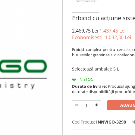
Erbicid cu acțiune si
2.469,75 Lei
1.437,45 Lei
Economisesti:
1.032,30
Lei
Erbicid complex pentru cereale, c
buruienilor graminee și dicotiledon
Selectează ambalaj
:
5 L
IN STOC
Durata de livrare:
Produsul ajunge 
datorate disponibilității producător
ADAUG
Cod Produs:
INNVIGO-3298
A