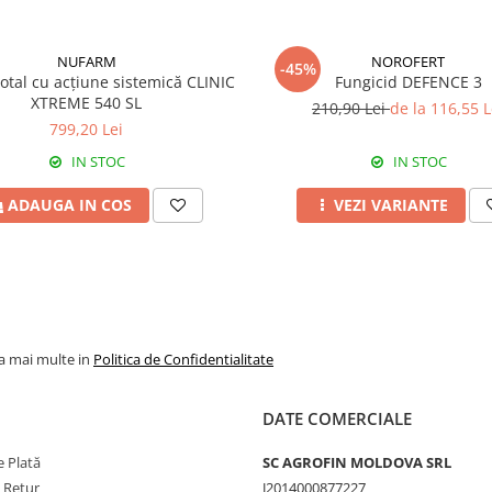
NUFARM
NOROFERT
-45%
total cu acțiune sistemică CLINIC
Fungicid DEFENCE 3
XTREME 540 SL
210,90 Lei
de la 116,55 L
799,20 Lei
IN STOC
IN STOC
ADAUGA IN COS
VEZI VARIANTE
la mai multe in
Politica de Confidentialitate
DATE COMERCIALE
 Plată
SC AGROFIN MOLDOVA SRL
e Retur
J2014000877227