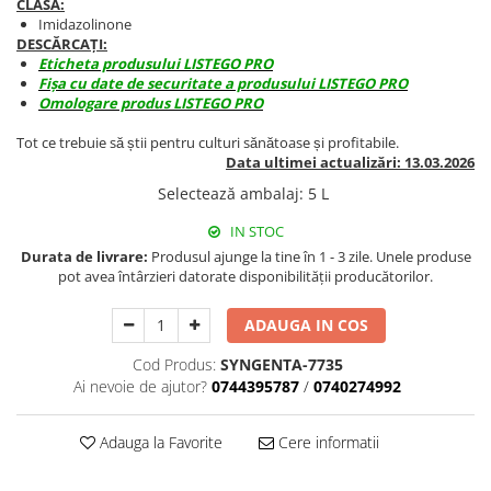
CLASA:
BROCCOLI
CARTOF
Imidazolinone
Fungicide
Fungicide
DESCĂRCAȚI:
Eticheta produsului LISTEGO PRO
Insecticide
Insecticide
Fișa cu date de securitate a produsului LISTEGO PRO
Fertilizanți foliari
Biostimulatori
Omologare produs LISTEGO PRO
BUMBAC
Fertilizanți foliari
Tot ce trebuie să știi pentru culturi sănătoase și profitabile.
CASTRAVEȚI
Fertilizanți foliari
Data ultimei actualizări: 13.03.2026
CAIS
Fungicide
Selectează ambalaj
:
5 L
Insecticide
Erbicide
IN STOC
Acaricide
Fungicide
Durata de livrare:
Produsul ajunge la tine în 1 - 3 zile. Unele produse
Fertilizanți foliari
pot avea întârzieri datorate disponibilității producătorilor.
Insecticide
CASTRAVEȚI CORNIȘON
Acaricide
ADAUGA IN COS
Biostimulatori
Insecticide
Fertilizanți foliari
CEAPĂ
Cod Produs:
SYNGENTA-7735
Ai nevoie de ajutor?
0744395787
/
0740274992
Adjuvanți
Insecticide
CAMELINĂ
Biostimulatori
Adauga la Favorite
Cere informatii
Fungicide
Fertilizanți foliari
CÂNEPĂ
CEREALE PĂIOASE