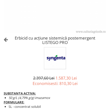
Amelioratori de sol
ARBUȘTI FRUCTIFERI
ARDEI IUTE
Erbicide
Insecticide
Fungicide
BUMBAC
Insecticide
Fertilizanți foliari
Acaricide
CAIS
Fertilizanți foliari
Erbicid cu acțiune sistemică postemergent
Fungicide
LISTEGO PRO
ARDEI
Insecticide
Erbicide
Acaricide
Fungicide
Biostimulatori
Insecticide
Fertilizanți foliari
Fertilizanți foliari
Adjuvanți
Dezinfectant sol
2.397,60 Lei
1.587,30 Lei
CĂPȘUN
Economisesti:
810,30
Lei
ARPAGIC
Fungicide
Erbicide
Insecticide
SUBSTANȚA ACTIVA:
BOB
50 g/L (4,79% g/g) imazamox
Acaricide
FORMULARE:
Erbicide
Fertilizanți foliari
SL - concentrat solubil