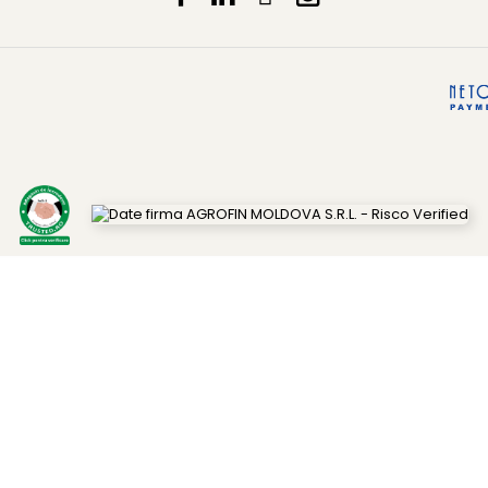
 semăna soia sau floarea soarelui (Clearfield). Întrucât p
rii.