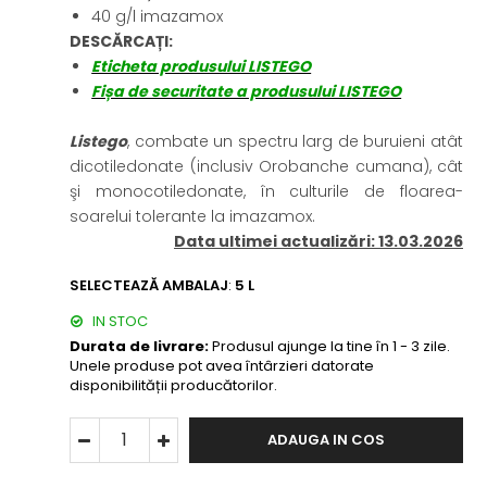
40 g/l imazamox
DESCĂRCAȚI:
Eticheta produsului LISTEGO
Fișa de securitate a produsului LISTEGO
Listego
, combate un spectru larg de buruieni atât
dicotiledonate (inclusiv Orobanche cumana), cât
şi monocotiledonate, în culturile de floarea-
soarelui tolerante la imazamox.
Data ultimei actualizări: 13.03.2026
SELECTEAZĂ AMBALAJ
:
5 L
IN STOC
Durata de livrare:
Produsul ajunge la tine în 1 - 3 zile.
Unele produse pot avea întârzieri datorate
disponibilității producătorilor.
ADAUGA IN COS