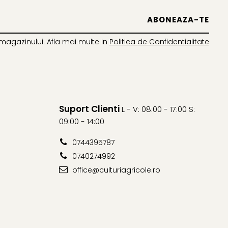
 semănatului sau preemergent.
ruieni perene ca Cirsium arvense (pălămida), Convolvulus
magazinului. Afla mai multe in
Politica de Confidentialitate
re în funcție de condițiile de mediu, aceste buruieni pot
de recoltare.
se aplica la hibrizi obișnuiți de floarea soarelui. Citiți
Suport Clienti
L - V: 08:00 - 17:00 S:
09:00 - 14:00
0744395787
0740274992
office@culturiagricole.ro
amestecului și se va face un test pentru a vedea reacția