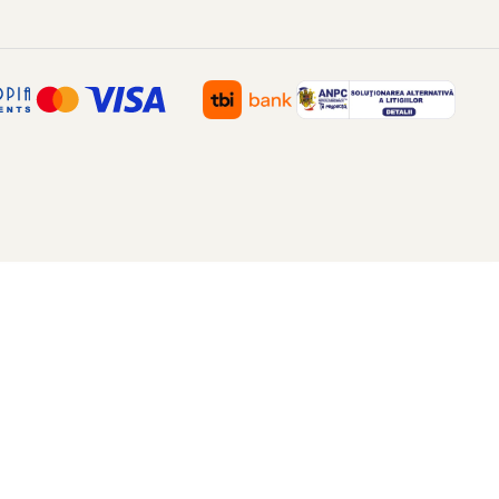
rodusul
Listego
se aplică postemergent timpuriu, nu este
Data ultimei actualizări: 04.04.2023