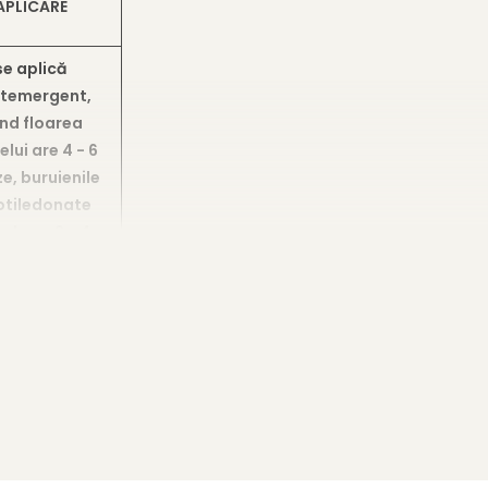
APLICARE
se aplică
temergent,
nd floarea
elui are 4 - 6
e, buruienile
otiledonate
ale au 2 - 4
nze, iar cele
cotiledonate
n faza de 1 - 3
nze până la
înfrățire.
se aplica
temergent,
nd floarea