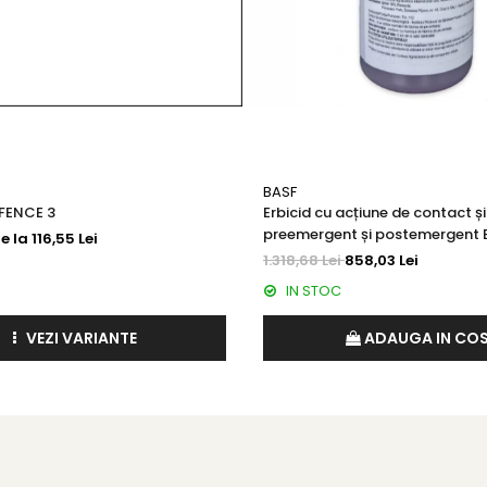
BASF
ocotiledonate și dicotiledonate perene cum ar fi:
EFENCE 3
Erbicid cu acțiune de contact ș
preemergent și postemergent 
e la 116,55 Lei
1.318,68 Lei
858,03 Lei
IN STOC
VEZI VARIANTE
ADAUGA IN CO
mana (lupoaia).
postemergent, cănd plantele cultivate au 4 - 6 frunze, iar 
nfrățire. Pentru combaterea lupoaiei recomandăm aplicarea în f
oaiei, se aplică în faza de 6 frunze a culturii de floarea soar