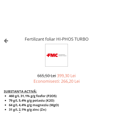
Amelioratori de sol
ARBUȘTI FRUCTIFERI
ARDEI IUTE
Erbicide
Insecticide
Fungicide
BUMBAC
Insecticide
Fertilizanți foliari
Acaricide
CAIS
Fertilizanți foliari
Fertilizant foliar HI-PHOS TURBO
Fungicide
ARDEI
Insecticide
Erbicide
Acaricide
Fungicide
Biostimulatori
Insecticide
Fertilizanți foliari
Fertilizanți foliari
Adjuvanți
665,50 Lei
399,30 Lei
Dezinfectant sol
CĂPȘUN
Economisesti:
266,20
Lei
ARPAGIC
Fungicide
SUBSTANȚA ACTIVĂ:
Erbicide
Insecticide
460 g/L 31,1% g/g fosfor (P2O5)
BOB
79 g/L 5,4% g/g potasiu (K2O)
Acaricide
64 g/L 4,4% g/g magneziu (MgO)
Erbicide
Fertilizanți foliari
31 g/L 2,1% g/g zinc (Zn)