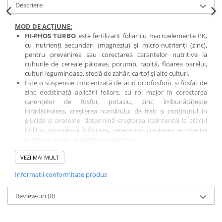
Descriere
Fungicide
Insecticide
Insecticide
Biostimulatori
MOD DE ACȚIUNE:
HI-PHOS TURBO
este fertilizant foliar cu macroelemente PK,
CĂPȘUN
Fertilizanți foliari
cu nutrienți secundari (magneziu) și micro-nutrienți (zinc),
CIREȘ
Erbicide
pentru prevenirea sau corectarea caranțelor nutritive la
culturile de cereale păioase, porumb, rapiță, floarea oarelui,
Fungicide
Fungicide
culturi leguminoase, sfeclă de zahăr, cartof și alte culturi.
Insecticide
Insecticide
Este o suspensie concentrată de acid ortofosforic și fosfat de
Acaricide
Biostimulatori
zinc dedstinată aplicării foliare, cu rol major în corectarea
carențelor de fosfor, potasiu, zinc, îmbunătățește
Biostimulatori
Fertilizanți foliari
înrădăcinarea, creșterea numărului de frați și conținutul în
Fertilizanți foliari
Adjuvanți
glucide și proteine, determină creșterea rezintenței la atacul
bolilor, stimulează înflorirea, determină creșterea rezistenței
CARTOF
CITRICE
la stres și crește eficiența fotosentezei.
Erbicide
Fertilizanți foliari
MOD DE UTILIZARE:
VEZI MAI MULT
A se utiliza exclusiv în caz de necesitate. A nu se depăși dozele
Fungicide
CONIFERE
recomandate.
Insecticide
Fertilizanți foliari
Informatii conformitate produs
DOZE RECOMANDATE:
Biostimulatori
cereale păiose:
5L/ha
.
CONOPIDĂ
Review-uri
porumb:
(0)
2,5 - 5 L/ha
.
Fertilizanți foliari
Insecticide
floarea soarelui:
2,5 - 5 L/ha
.
CASTAN
rapiță:
2,5 - 5 L/ha
.
CUCURBITACEE