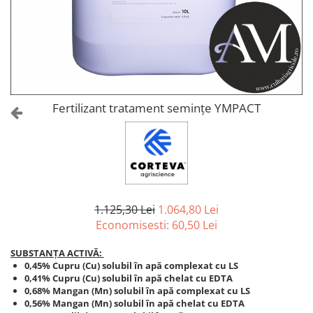
Amelioratori de sol
ARBUȘTI FRUCTIFERI
ARDEI IUTE
Erbicide
Insecticide
Fungicide
BUMBAC
Insecticide
Fertilizanți foliari
Acaricide
CAIS
Fertilizanți foliari
Fertilizant tratament semințe YMPACT
Fungicide
ARDEI
Insecticide
Erbicide
Acaricide
Fungicide
Biostimulatori
Insecticide
Fertilizanți foliari
Fertilizanți foliari
Adjuvanți
1.125,30 Lei
1.064,80 Lei
Dezinfectant sol
CĂPȘUN
Economisesti:
60,50
Lei
ARPAGIC
Fungicide
SUBSTANȚA ACTIVĂ:
Erbicide
Insecticide
0,45% Cupru (Cu) solubil în apă complexat cu LS
BOB
0,41% Cupru (Cu) solubil în apă chelat cu EDTA
Acaricide
0,68% Mangan (Mn) solubil în apă complexat cu LS
Erbicide
Fertilizanți foliari
0,56% Mangan (Mn) solubil în apă chelat cu EDTA