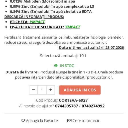
0,012% Molibden (Mo) solubil în apă
BROCCOLI
CARTOF
0,99% Zinc (Zn) solubil în apă complexat cu LS
Fungicide
Fungicide
0,84% Zinc (Zn) solubil în apă chelat cu EDTA
DESCARCĂ INFORMAȚII PRODUS:
Insecticide
Insecticide
ETICHETA:
YMPACT
Fertilizanți foliari
Biostimulatori
FIȘA CU DATE DE SECURITATE:
YMPACT
BUMBAC
Fertilizanți foliari
Fertilizant tratament sămânță ce îmbunătățește fiziologia plantelor,
CASTRAVEȚI
Fertilizanți foliari
reduce stresul și asigură dezvoltarea armonioasă a culturilor.
Data ultimei actualizări: 23.07.2026
CAIS
Fungicide
Selectează ambalaj
:
10 L
Insecticide
Erbicide
Acaricide
Fungicide
IN STOC
Fertilizanți foliari
Durata de livrare:
Produsul ajunge la tine în 1 - 3 zile. Unele produse
Insecticide
pot avea întârzieri datorate disponibilității producătorilor.
CASTRAVEȚI CORNIȘON
Acaricide
Biostimulatori
Insecticide
ADAUGA IN COS
Fertilizanți foliari
CEAPĂ
Cod Produs:
CORTEVA-6927
Adjuvanți
Insecticide
Ai nevoie de ajutor?
0744395787
/
0740274992
CAMELINĂ
Biostimulatori
Fungicide
Fertilizanți foliari
Adauga la Favorite
Cere informatii
CÂNEPĂ
CEREALE PĂIOASE