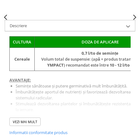
Fungicide
Insecticide
Insecticide
Biostimulatori
CĂPȘUN
Fertilizanți foliari
Descriere
CIREȘ
Erbicide
Fungicide
Fungicide
CULTURA
DOZA DE APLICARE
Insecticide
Insecticide
0,7 l/to de semințe
Acaricide
Biostimulatori
Cereale
Volum total de suspensie: (apă + produs tratament sa
YMPACT
) recomandat este între
10 - 12 l/to de 
Biostimulatori
Fertilizanți foliari
Fertilizanți foliari
Adjuvanți
AVANTAJE:
CARTOF
CITRICE
Semințe sănătoase și putere germinativă mult îmbunătățită.
Erbicide
Fertilizanți foliari
Îmbunătățește aportul de nutrienți și favorizează dezvoltarea
sistemului radicular.
Fungicide
CONIFERE
Stimulează dezvoltarea plantelor și îmbunătățește rezistența
Insecticide
Fertilizanți foliari
la iernare.
Oferă o foarte bună toleranță la stres.
Biostimulatori
CONOPIDĂ
METODA DE APLICARE:
VEZI MAI MULT
Fertilizanți foliari
Insecticide
Prepararea amestecului:
CASTAN
Informatii conformitate produs
Asigurați-vă că recipientul de amestecare este curat și că
CUCURBITACEE
unitatea de dozare este calibrată corect pentru a asigura o