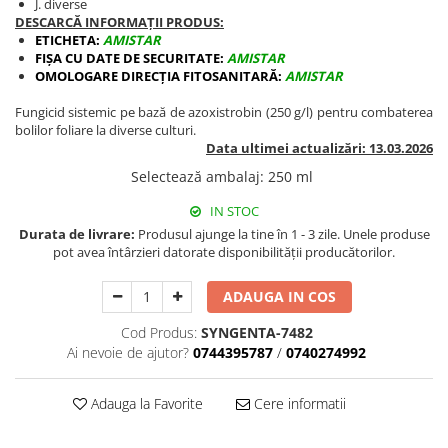
J. diverse
BROCCOLI
CARTOF
DESCARCĂ INFORMAȚII PRODUS:
Fungicide
Fungicide
ETICHETA:
AMISTAR
FIȘA CU DATE DE SECURITATE:
AMISTAR
Insecticide
Insecticide
OMOLOGARE DIRECȚIA FITOSANITARĂ:
AMISTAR
Fertilizanți foliari
Biostimulatori
Fungicid sistemic pe bază de azoxistrobin (250 g/l) pentru combaterea
BUMBAC
Fertilizanți foliari
bolilor foliare la diverse culturi.
CASTRAVEȚI
Fertilizanți foliari
Data ultimei actualizări: 13.03.2026
CAIS
Fungicide
Selectează ambalaj
:
250 ml
Insecticide
Erbicide
IN STOC
Acaricide
Fungicide
Durata de livrare:
Produsul ajunge la tine în 1 - 3 zile. Unele produse
Fertilizanți foliari
pot avea întârzieri datorate disponibilității producătorilor.
Insecticide
CASTRAVEȚI CORNIȘON
Acaricide
ADAUGA IN COS
Biostimulatori
Insecticide
Fertilizanți foliari
CEAPĂ
Cod Produs:
SYNGENTA-7482
Ai nevoie de ajutor?
0744395787
/
0740274992
Adjuvanți
Insecticide
CAMELINĂ
Biostimulatori
Adauga la Favorite
Cere informatii
Fungicide
Fertilizanți foliari
CÂNEPĂ
CEREALE PĂIOASE