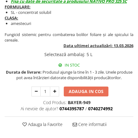
Fișa cu date de securitate a produsului NATIVO PRO 325 SC
BROCCOLI
CARTOF
FORMULARE:
Fungicide
Fungicide
SL - concentrat solubil
CLASA:
Insecticide
Insecticide
amestecuri
Fertilizanți foliari
Biostimulatori
Fungicid sistemic pentru combaterea bolilor foliare și ale spicului la
BUMBAC
Fertilizanți foliari
cereale.
CASTRAVEȚI
Fertilizanți foliari
Data ultimei actualizări: 13.03.2026
CAIS
Fungicide
Selectează ambalaj
:
5 L
Insecticide
Erbicide
IN STOC
Acaricide
Fungicide
Durata de livrare:
Produsul ajunge la tine în 1 - 3 zile. Unele produse
Fertilizanți foliari
pot avea întârzieri datorate disponibilității producătorilor.
Insecticide
CASTRAVEȚI CORNIȘON
Acaricide
ADAUGA IN COS
Biostimulatori
Insecticide
Fertilizanți foliari
CEAPĂ
Cod Produs:
BAYER-949
Ai nevoie de ajutor?
0744395787
/
0740274992
Adjuvanți
Insecticide
CAMELINĂ
Biostimulatori
Adauga la Favorite
Cere informatii
Fungicide
Fertilizanți foliari
CÂNEPĂ
CEREALE PĂIOASE