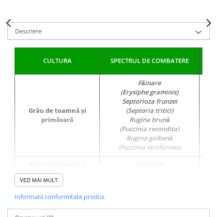
Fungicide
Insecticide
Insecticide
Biostimulatori
Descriere
CĂPȘUN
Fertilizanți foliari
CIREȘ
Erbicide
CULTURA
SPECTRUL DE COMBATERE
Fungicide
Fungicide
A
Insecticide
Insecticide
Făinare
Acaricide
Biostimulatori
(Erysiphe graminis)
Septorioza frunzei
Biostimulatori
Fertilizanți foliari
Grâu de toamnă și
(Septoria tritici)
Fertilizanți foliari
Adjuvanți
primăvară
Rugina brună
CARTOF
CITRICE
(Puccinia recondita)
Rugina galbenă
Erbicide
Fertilizanți foliari
(Puccinia striiformis)
Fungicide
CONIFERE
Grâu de toamnă și
Fuzarioză
Insecticide
Fertilizanți foliari
primăvară
(Fusarium spp)
Biostimulatori
VEZI MAI MULT
CONOPIDĂ
Făinare
Fertilizanți foliari
Informatii conformitate produs
Insecticide
(Erysiphe graminis)
Orz de toamnă
CASTAN
Pătarea reticulară
CUCURBITACEE