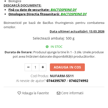
Biologice
BROCCOLI
CARTOF
DESCARCĂ DOCUMENTE:
Fungicide
Fungicide
Fișă cu date de securitate:
BACTOSPEINE DF
Omologare Direcția fitosanitară:
BACTOSPEINE DF
Insecticide
Insecticide
Fertilizanți foliari
Biostimulatori
Bioinsecticid pe bază de Bacillus thuringiensis pentru combaterea
omizilor.
BUMBAC
Fertilizanți foliari
Data ultimei actualizări: 13.03.2026
CASTRAVEȚI
Fertilizanți foliari
Selectează ambalaj
:
500 g
CAIS
Fungicide
IN STOC
Insecticide
Erbicide
Durata de livrare:
Produsul ajunge la tine în 1 - 3 zile. Unele produse
Acaricide
Fungicide
pot avea întârzieri datorate disponibilității producătorilor.
Fertilizanți foliari
Insecticide
CASTRAVEȚI CORNIȘON
ADAUGA IN COS
Acaricide
Biostimulatori
Insecticide
Cod Produs:
NUFARM-5511
Fertilizanți foliari
CEAPĂ
Ai nevoie de ajutor?
0744395787
/
0740274992
Adjuvanți
Insecticide
CAMELINĂ
Adauga la Favorite
Cere informatii
Biostimulatori
Fungicide
Fertilizanți foliari
CÂNEPĂ
CEREALE PĂIOASE