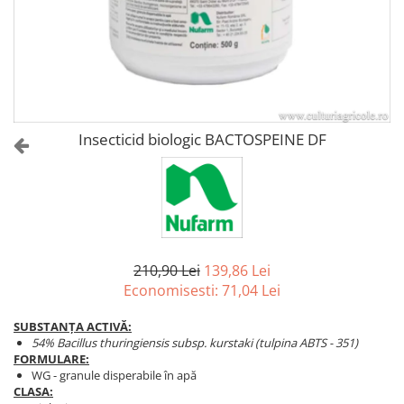
Amelioratori de sol
ARBUȘTI FRUCTIFERI
ARDEI IUTE
Erbicide
Insecticide
Fungicide
BUMBAC
Insecticide
Fertilizanți foliari
Acaricide
CAIS
Fertilizanți foliari
Insecticid biologic BACTOSPEINE DF
Fungicide
ARDEI
Insecticide
Erbicide
Acaricide
Fungicide
Biostimulatori
Insecticide
Fertilizanți foliari
Fertilizanți foliari
Adjuvanți
210,90 Lei
139,86 Lei
Dezinfectant sol
CĂPȘUN
Economisesti:
71,04
Lei
ARPAGIC
Fungicide
SUBSTANȚA ACTIVĂ:
Erbicide
Insecticide
54% Bacillus thuringiensis subsp. kurstaki (tulpina ABTS - 351)
BOB
FORMULARE:
Acaricide
WG - granule disperabile în apă
Erbicide
Fertilizanți foliari
CLASA: