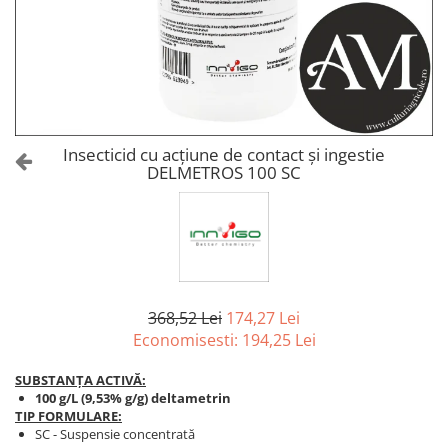
Amelioratori de sol
ARBUȘTI FRUCTIFERI
ARDEI IUTE
Erbicide
Insecticide
Fungicide
BUMBAC
Insecticide
Fertilizanți foliari
Acaricide
CAIS
Fertilizanți foliari
Insecticid cu acțiune de contact și ingestie
Fungicide
DELMETROS 100 SC
ARDEI
Insecticide
Erbicide
Acaricide
Fungicide
Biostimulatori
Insecticide
Fertilizanți foliari
Fertilizanți foliari
Adjuvanți
Dezinfectant sol
368,52 Lei
174,27 Lei
CĂPȘUN
Economisesti:
194,25
Lei
ARPAGIC
Fungicide
Erbicide
Insecticide
SUBSTANȚA ACTIVĂ:
BOB
100 g/L (9,53% g/g) deltametrin
Acaricide
TIP FORMULARE:
Erbicide
Fertilizanți foliari
SC - Suspensie concentrată