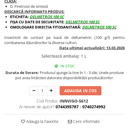
CLASA:
BROCCOLI
CARTOF
D. Piretroizi de sinteză
Fungicide
Fungicide
DESCARCĂ INFORMAȚII PRODUS:
ETICHETA:
DELMETROS 100 SC
Insecticide
Insecticide
FIȘA CU DATE DE SECURITATE:
DELMETROS 100 SC
Fertilizanți foliari
Biostimulatori
OMOLOGARE DIRECȚIA FITOSANITARĂ:
DELMETROS 100 SC
BUMBAC
Fertilizanți foliari
Insecticid de contact pe bază de deltametrin (100 g/l) pentru
CASTRAVEȚI
Fertilizanți foliari
combaterea dăunătorilor la diverse culturi.
Data ultimei actualizări: 13.03.2026
CAIS
Fungicide
Selectează ambalaj
:
1 L
Insecticide
Erbicide
Acaricide
Fungicide
IN STOC
Fertilizanți foliari
Durata de livrare:
Produsul ajunge la tine în 1 - 3 zile. Unele produse
Insecticide
pot avea întârzieri datorate disponibilității producătorilor.
CASTRAVEȚI CORNIȘON
Acaricide
Biostimulatori
Insecticide
ADAUGA IN COS
Fertilizanți foliari
CEAPĂ
Cod Produs:
INNVIGO-5612
Adjuvanți
Insecticide
Ai nevoie de ajutor?
0744395787
/
0740274992
CAMELINĂ
Biostimulatori
Fungicide
Fertilizanți foliari
Adauga la Favorite
Cere informatii
CÂNEPĂ
CEREALE PĂIOASE