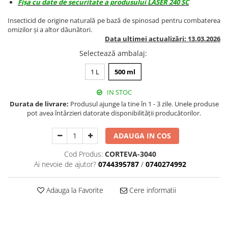
Fișa cu date de securitate a produsului LASER 240 SC
BROCCOLI
CARTOF
Fungicide
Fungicide
Insecticid de origine naturală pe bază de spinosad pentru combaterea
omizilor și a altor dăunători.
Insecticide
Insecticide
Data ultimei actualizări: 13.03.2026
Fertilizanți foliari
Biostimulatori
Selectează ambalaj
:
BUMBAC
Fertilizanți foliari
CASTRAVEȚI
1 L
500 ml
Fertilizanți foliari
CAIS
Fungicide
IN STOC
Insecticide
Erbicide
Durata de livrare:
Produsul ajunge la tine în 1 - 3 zile. Unele produse
pot avea întârzieri datorate disponibilității producătorilor.
Acaricide
Fungicide
Fertilizanți foliari
Insecticide
ADAUGA IN COS
CASTRAVEȚI CORNIȘON
Acaricide
Cod Produs:
CORTEVA-3040
Biostimulatori
Insecticide
Ai nevoie de ajutor?
0744395787
/
0740274992
Fertilizanți foliari
CEAPĂ
Adjuvanți
Insecticide
Adauga la Favorite
Cere informatii
CAMELINĂ
Biostimulatori
Fungicide
Fertilizanți foliari
CÂNEPĂ
CEREALE PĂIOASE