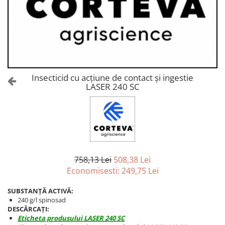
Amelioratori de sol
ARBUȘTI FRUCTIFERI
ARDEI IUTE
Erbicide
Insecticide
Fungicide
BUMBAC
Insecticide
Fertilizanți foliari
Acaricide
CAIS
Fertilizanți foliari
Insecticid cu acțiune de contact și ingestie
Fungicide
LASER 240 SC
ARDEI
Insecticide
Erbicide
Acaricide
Fungicide
Biostimulatori
Insecticide
Fertilizanți foliari
Fertilizanți foliari
Adjuvanți
Dezinfectant sol
758,13 Lei
508,38 Lei
CĂPȘUN
Economisesti:
249,75
Lei
ARPAGIC
Fungicide
Erbicide
Insecticide
SUBSTANȚĂ ACTIVĂ:
BOB
240 g/l spinosad
Acaricide
DESCĂRCAȚI:
Erbicide
Fertilizanți foliari
Eticheta produsului LASER 240 SC