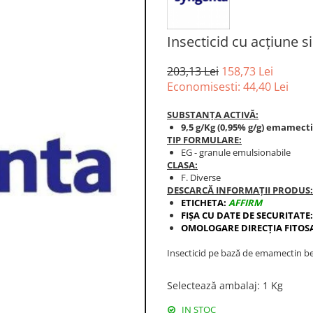
Insecticid cu acțiune 
203,13 Lei
158,73 Lei
Economisesti:
44,40
Lei
SUBSTANȚA ACTIVĂ:
9,5 g/Kg (0,95% g/g) emamect
TIP FORMULARE:
EG - granule emulsionabile
CLASA:
F. Diverse
DESCARCĂ INFORMAȚII PRODUS:
ETICHETA:
AFFIRM
FIȘA CU DATE DE SECURITATE:
OMOLOGARE DIRECȚIA FITOS
Insecticid pe bază de emamectin b
Selectează ambalaj
:
1 Kg
IN STOC