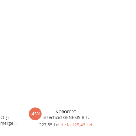
NOROFERT
-45%
-39%
ct și
Insecticid GENESIS B.T.
Fertiliza
emergent
227,55 Lei
de la 125,43 Lei
7