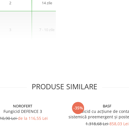
2
14 zile
1000
7 zile
3
7 - 10 zile
1500
3 zile
3
7 - 14 zile
800 - 1000
3 zile
3
7 - 14 zile
800 - 1000
3 zile
PRODUSE SIMILARE
NOROFERT
BASF
-35%
3
7 - 14 zile
300 - 600
3 zile
Fungicid DEFENCE 3
Erbicid cu acțiune de conta
sistemică preemergent și post
10,90 Lei
de la 116,55 Lei
EFFIGO S
1.318,68 Lei
858,03 Lei