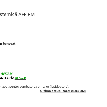
sistemică AFFIRM
in benzoat
AFFIRM
ANITARĂ:
AFFIRM
enzoat pentru combaterea omizilor (lepidoptere).
Ultima actualizare: 06.03.2026