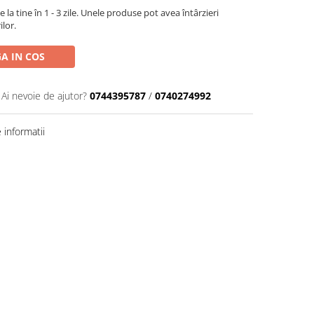
la tine în 1 - 3 zile. Unele produse pot avea întârzieri
ilor.
A IN COS
Ai nevoie de ajutor?
0744395787
/
0740274992
informatii