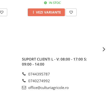
IN STOC
VEZI VARIANTE
A
SUPORT CLIENTI
L - V: 08:00 - 17:00 S:
09:00 - 14:00
0744395787
0740274992
office@culturiagricole.ro