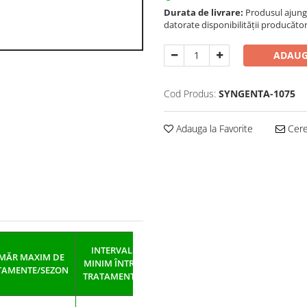
Durata de livrare:
Produsul ajunge 
datorate disponibilității producător
ADAUG
Cod Produs:
SYNGENTA-1075
Adauga la Favorite
Cere 
TIMP DE
INTERVAL
VOLUM
MĂR MAXIM DE
PAUZĂ
MINIM ÎNTRE
DE APĂ
TAMENTE/SEZON
PÂNĂ LA
TRATAMENTE
(LITRI/HA)
RECOLTARE