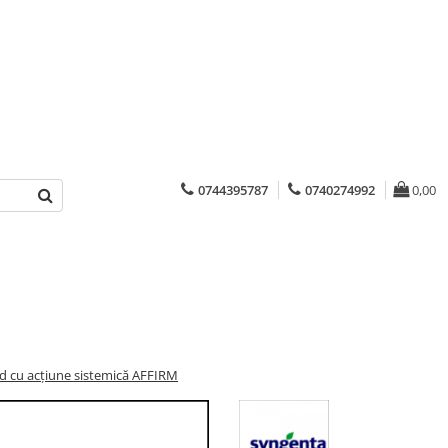
0744395787
0740274992
0,00
id cu acțiune sistemică AFFIRM