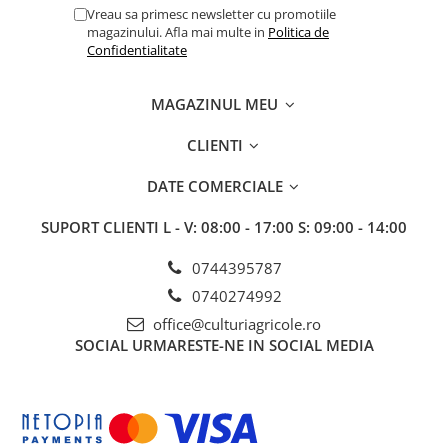
Vreau sa primesc newsletter cu promotiile
Insecticide
Fertilizanți foliari
magazinului. Afla mai multe in
Politica de
Biostimulatori
Adjuvanți
Confidentialitate
Fertilizanți foliari
CEREALE DE PRIMĂVARĂ
Dezinfectant sol
Erbicide
MAGAZINUL MEU
FLORI
Insecticide
CLIENTI
Fungicide
Fertilizanți foliari
Fertilizanți foliari
CEREALE DE TOAMNĂ
DATE COMERCIALE
SÂMBUROASE
Erbicide
SUPORT CLIENTI
L - V: 08:00 - 17:00 S: 09:00 - 14:00
Fungicide
Insecticide
Insecticide
Fertilizanți foliari
0744395787
Acaricide
CEREALE PĂIOASE
0740274992
Biostimulatori
Tratament semințe
office@culturiagricole.ro
Fertilizanți foliari
Insecticide
SOCIAL
URMARESTE-NE IN SOCIAL MEDIA
Adjuvanți
Biostimulatori
SEMINȚOASE
Fertilizanți foliari
Insecticide
CHIMEN
Acaricide