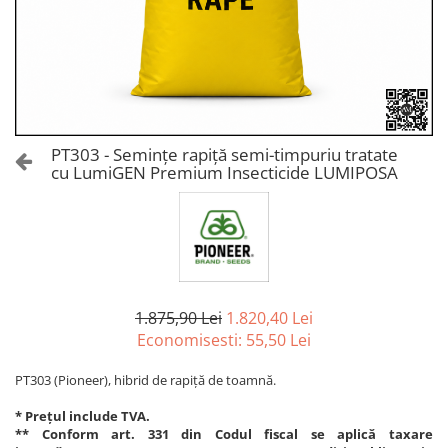
Amelioratori de sol
ARBUȘTI FRUCTIFERI
ARDEI IUTE
Erbicide
Insecticide
Fungicide
BUMBAC
Insecticide
Fertilizanți foliari
Acaricide
CAIS
Fertilizanți foliari
PT303 - Semințe rapiță semi-timpuriu tratate
Fungicide
cu LumiGEN Premium Insecticide LUMIPOSA
ARDEI
Insecticide
Erbicide
Acaricide
Fungicide
Biostimulatori
Insecticide
Fertilizanți foliari
Fertilizanți foliari
Adjuvanți
Dezinfectant sol
1.875,90 Lei
1.820,40 Lei
CĂPȘUN
Economisesti:
55,50
Lei
ARPAGIC
Fungicide
Erbicide
Insecticide
PT303 (Pioneer), hibrid de rapiță de toamnă.
BOB
Acaricide
* Prețul include TVA.
Erbicide
Fertilizanți foliari
** Conform art. 331 din Codul fiscal se aplică taxare