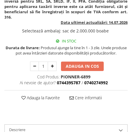
inversă pentru SRL, SA, SRLD, IF, II, PFA. Condiția obligatorie
BROCCOLI
CARTOF
pentru aplicarea taxării inverse este ca atât furnizorul, cât și
Fungicide
Fungicide
beneficiarul să fie înregistrați în scopuri de TVA conform art.
316.
Insecticide
Insecticide
Data ultimei actualizări: 14.07.2026
Fertilizanți foliari
Biostimulatori
Selectează ambalaj
:
sac de 2.000.000 boabe
BUMBAC
Fertilizanți foliari
IN STOC
CASTRAVEȚI
Fertilizanți foliari
Durata de livrare:
Produsul ajunge la tine în 1 - 3 zile. Unele produse
CAIS
Fungicide
pot avea întârzieri datorate disponibilității producătorilor.
Insecticide
Erbicide
Acaricide
ADAUGA IN COS
Fungicide
Fertilizanți foliari
Insecticide
Cod Produs:
PIONNER-6899
CASTRAVEȚI CORNIȘON
Acaricide
Ai nevoie de ajutor?
0744395787
/
0740274992
Biostimulatori
Insecticide
Adauga la Favorite
Cere informatii
Fertilizanți foliari
CEAPĂ
Adjuvanți
Insecticide
CAMELINĂ
Biostimulatori
Fungicide
Fertilizanți foliari
Descriere
CÂNEPĂ
CEREALE PĂIOASE