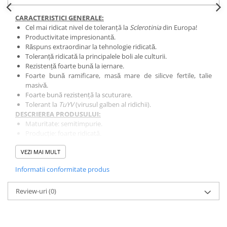
Fungicide
Insecticide
CARACTERISTICI GENERALE:
Insecticide
Biostimulatori
Cel mai ridicat nivel de toleranță la
Sclerotinia
din Europa!
Productivitate impresionantă.
CĂPȘUN
Fertilizanți foliari
Răspuns extraordinar la tehnologie ridicată.
CIREȘ
Erbicide
Toleranță ridicată la principalele boli ale culturii.
Rezistență foarte bună la iernare.
Fungicide
Fungicide
Foarte bună ramificare, masă mare de silicve fertile, talie
Insecticide
Insecticide
masivă.
Acaricide
Biostimulatori
Foarte bună rezistență la scuturare.
Tolerant la
TuYV
(virusul galben al ridichii).
Biostimulatori
Fertilizanți foliari
DESCRIEREA PRODUSULUI:
Fertilizanți foliari
Adjuvanți
Maturitate: semitimpurie.
CARTOF
CITRICE
Producție: foarte ridicată.
Conținut de ulei: foarte ridicat.
Erbicide
Fertilizanți foliari
VEZI MAI MULT
Înălțimea plantei (cm): 170 - 180.
Fungicide
CONIFERE
Conținut de glucozinolați (μmol/gr): 12 - 14.
Informatii conformitate produs
2
Densitatea la semănat b.g./m
: 50.
Insecticide
Fertilizanți foliari
2
Densitatea optimă a plantelor (primăvara)/m
: 35 - 45.
Biostimulatori
CONOPIDĂ
Review-uri
Semănat întârziat: da.
(0)
Dezvoltarea în toamnă: rapidă.
Fertilizanți foliari
Insecticide
Regulatori de creștere în toamnă: recomandat doar pentru a
CASTAN
CUCURBITACEE
îmbunătăți rezistența la iernare.