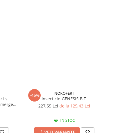
NOROFERT
-45%
-39%
ct și
Insecticid GENESIS B.T.
Fertiliza
emergent
227,55 Lei
de la 125,43 Lei
7
IN STOC
VEZI VARIANTE
A