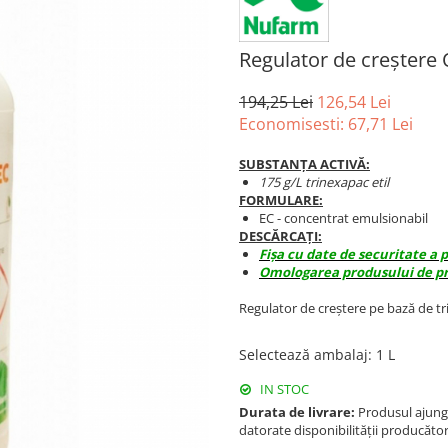
Regulator de creșter
194,25 Lei
126,54 Lei
Economisesti:
67,71
Lei
SUBSTANȚA ACTIVĂ:
175 g/L trinexapac etil
FORMULARE:
EC - concentrat emulsionabil
DESCĂRCAȚI:
Fișa cu date de securitate a
Omologarea produsului de pr
Regulator de creștere pe bază de tri
Selectează ambalaj
:
1 L
IN STOC
Durata de livrare:
Produsul ajunge 
datorate disponibilității producător