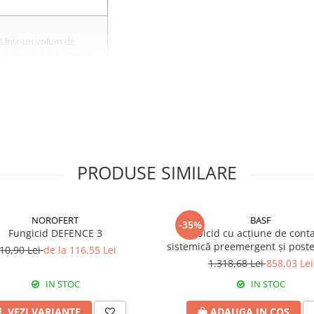
a
ă într-un volum de
ie de 300 L/ha, stadiul
ltare al culturii este de
utul împăierii până la
a frunzei stindard (BBCH
a
ă într-un volum de
ie de 300 L/ha, stadiul
PRODUSE SIMILARE
ltare al culturii este de
utul împăierii până la
a frunzei stindard (BBCH
NOROFERT
BASF
-35%
Fungicid DEFENCE 3
Erbicid cu acțiune de conta
a
sistemică preemergent și post
10,90 Lei
de la 116,55 Lei
ă într-un volum de
EFFIGO S
1.318,68 Lei
858,03 Lei
ie de 300 L/ha, stadiul
ltare al culturii este de
IN STOC
IN STOC
utul împăierii până la
a frunzei stindard (BBCH
VEZI VARIANTE
ADAUGA IN COS