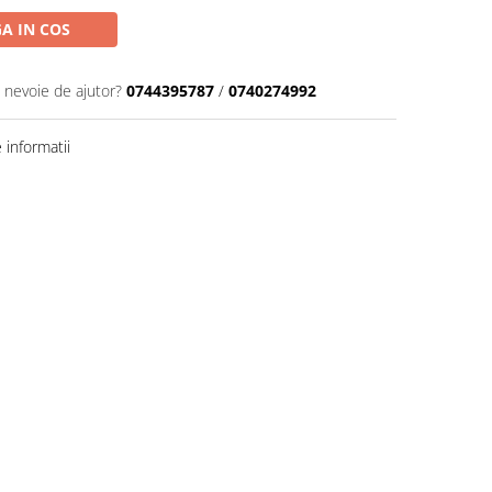
A IN COS
i nevoie de ajutor?
0744395787
/
0740274992
informatii