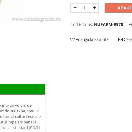
ADAUG
Cod Produs:
NUFARM-9978
A
Adauga la Favorite
Cere 
a
ă într-un volum de
ie de 300 L/ha, stadiul
ltare al culturii este de
utul împăierii până la
a frunzei stindard (BBCH