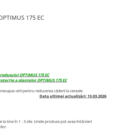
e OPTIMUS 175 EC
 produsului OPTIMUS 175 EC
otecție a plantelor OPTIMUS 175 EC
nexapac-etil pentru reducerea căderii la cereale.
Data ultimei actualizări: 13.03.2026
la tine în 1 - 3 zile. Unele produse pot avea întârzieri
ilor.