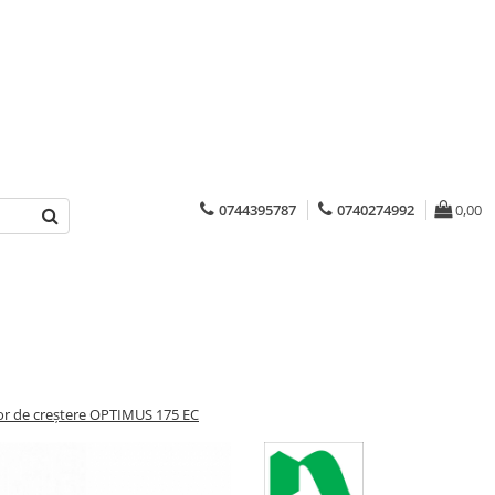
0744395787
0740274992
0,00
or de creștere OPTIMUS 175 EC