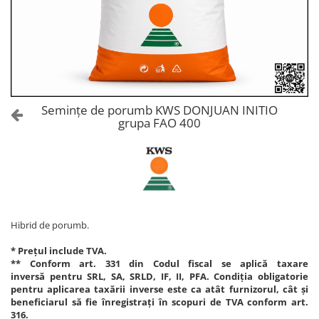
Amelioratori de sol
ARBUȘTI FRUCTIFERI
ARDEI IUTE
Erbicide
Insecticide
Fungicide
BUMBAC
Insecticide
Fertilizanți foliari
Acaricide
CAIS
Fertilizanți foliari
Semințe de porumb KWS DONJUAN INITIO
Fungicide
grupa FAO 400
ARDEI
Insecticide
Erbicide
Acaricide
Fungicide
Biostimulatori
Insecticide
Fertilizanți foliari
Fertilizanți foliari
Adjuvanți
Dezinfectant sol
Hibrid de porumb.
CĂPȘUN
ARPAGIC
Fungicide
* Prețul include TVA.
Erbicide
** Conform art. 331 din Codul fiscal se aplică taxare
Insecticide
inversă pentru SRL, SA, SRLD, IF, II, PFA. Condiția obligatorie
BOB
Acaricide
pentru aplicarea taxării inverse este ca atât furnizorul, cât și
beneficiarul să fie înregistrați în scopuri de TVA conform art.
Erbicide
Fertilizanți foliari
316.