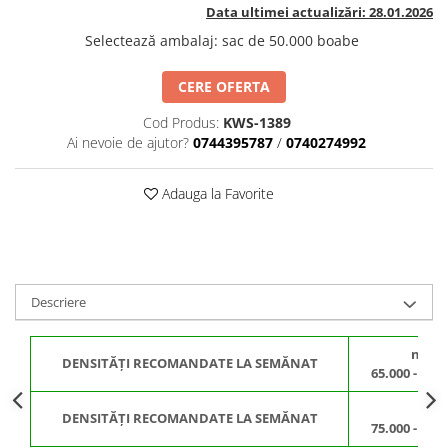
BROCCOLI
CARTOF
Data ultimei actualizări: 28.01.2026
Fungicide
Fungicide
Selectează ambalaj
:
sac de 50.000 boabe
Insecticide
Insecticide
CERE OFERTA
Fertilizanți foliari
Biostimulatori
BUMBAC
Fertilizanți foliari
Cod Produs:
KWS-1389
CASTRAVEȚI
Ai nevoie de ajutor?
0744395787
/
0740274992
Fertilizanți foliari
CAIS
Fungicide
Adauga la Favorite
Insecticide
Erbicide
Acaricide
Fungicide
Fertilizanți foliari
Insecticide
CASTRAVEȚI CORNIȘON
Acaricide
Descriere
Biostimulatori
Insecticide
Fertilizanți foliari
CEAPĂ
neiri
Adjuvanți
Insecticide
DENSITĂȚI RECOMANDATE LA SEMĂNAT
65.000 - 70.0
CAMELINĂ
Biostimulatori
iriga
Fungicide
Fertilizanți foliari
DENSITĂȚI RECOMANDATE LA SEMĂNAT
75.000 - 80.0
CÂNEPĂ
CEREALE PĂIOASE