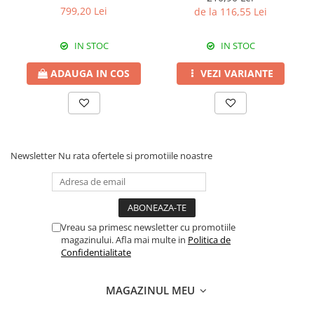
Erbicide
540 SL
799,20 Lei
de la 116,55 Lei
Fungicide
CASTRAVEȚI
DOVLEAC
Fungicide
IN STOC
IN STOC
Insecticide
Insecticide
DOVLECEI
ADAUGA IN COS
VEZI VARIANTE
Acaricide
Insecticide
Fertilizanți foliari
FASOLE
Dezinfectant sol
Insecticide
CEAPĂ
Fertilizanți foliari
Newsletter
Nu rata ofertele si promotiile noastre
Erbicide
FASOLE BOABE
Fungicide
Insecticide
Insecticide
FASOLE PĂSTĂI
Fertilizanți foliari
Vreau sa primesc newsletter cu promotiile
Insecticide
CEREALE
magazinului. Afla mai multe in
Politica de
FLOAREA SOARELUI
Tratament semințe
Confidentialitate
Tratament semințe
Erbicide
Semințe
Fungicide
MAGAZINUL MEU
Fungicide
Biostimulatori