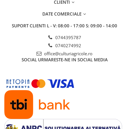
CLIENTI
Insecticide
Fertilizanți foliari
Biostimulatori
Adjuvanți
DATE COMERCIALE
Fertilizanți foliari
CEREALE DE PRIMĂVARĂ
SUPORT CLIENTI
L - V: 08:00 - 17:00 S: 09:00 - 14:00
Dezinfectant sol
Erbicide
FLORI
Insecticide
0744395787
Fungicide
Fertilizanți foliari
0740274992
Fertilizanți foliari
CEREALE DE TOAMNĂ
office@culturiagricole.ro
SÂMBUROASE
SOCIAL
URMARESTE-NE IN SOCIAL MEDIA
Erbicide
Fungicide
Insecticide
Insecticide
Fertilizanți foliari
Acaricide
CEREALE PĂIOASE
Biostimulatori
Tratament semințe
Fertilizanți foliari
Insecticide
Adjuvanți
Biostimulatori
SEMINȚOASE
Fertilizanți foliari
Insecticide
CHIMEN
Acaricide