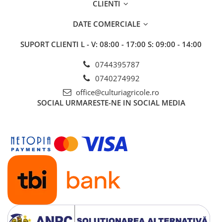
CLIENTI
Insecticide
Fertilizanți foliari
Biostimulatori
Adjuvanți
DATE COMERCIALE
Fertilizanți foliari
CEREALE DE PRIMĂVARĂ
SUPORT CLIENTI
L - V: 08:00 - 17:00 S: 09:00 - 14:00
Dezinfectant sol
Erbicide
FLORI
Insecticide
0744395787
Fungicide
Fertilizanți foliari
0740274992
Fertilizanți foliari
CEREALE DE TOAMNĂ
office@culturiagricole.ro
SÂMBUROASE
SOCIAL
URMARESTE-NE IN SOCIAL MEDIA
Erbicide
Fungicide
Insecticide
Insecticide
Fertilizanți foliari
Acaricide
CEREALE PĂIOASE
Biostimulatori
Tratament semințe
Fertilizanți foliari
Insecticide
Adjuvanți
Biostimulatori
SEMINȚOASE
Fertilizanți foliari
Insecticide
CHIMEN
Acaricide