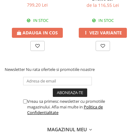
Erbicide
540 SL
799,20 Lei
de la 116,55 Lei
Fungicide
CASTRAVEȚI
DOVLEAC
Fungicide
IN STOC
IN STOC
Insecticide
Insecticide
DOVLECEI
ADAUGA IN COS
VEZI VARIANTE
Acaricide
Insecticide
Fertilizanți foliari
FASOLE
Dezinfectant sol
Insecticide
CEAPĂ
Fertilizanți foliari
Newsletter
Nu rata ofertele si promotiile noastre
Erbicide
FASOLE BOABE
Fungicide
Insecticide
Insecticide
FASOLE PĂSTĂI
Fertilizanți foliari
Vreau sa primesc newsletter cu promotiile
Insecticide
CEREALE
magazinului. Afla mai multe in
Politica de
FLOAREA SOARELUI
Tratament semințe
Confidentialitate
Tratament semințe
Erbicide
Semințe
Fungicide
MAGAZINUL MEU
Fungicide
Biostimulatori