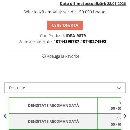
BROCCOLI
CARTOF
Data ultimei actualizări: 28.01.2026
Fungicide
Fungicide
Selectează ambalaj
:
sac de 150.000 boabe
Insecticide
Insecticide
CERE OFERTA
Fertilizanți foliari
Biostimulatori
BUMBAC
Fertilizanți foliari
Cod Produs:
LIDEA-9879
CASTRAVEȚI
Ai nevoie de ajutor?
0744395787
/
0740274992
Fertilizanți foliari
CAIS
Fungicide
Adauga la Favorite
Insecticide
Erbicide
Acaricide
Fungicide
Fertilizanți foliari
Insecticide
CASTRAVEȚI CORNIȘON
Acaricide
Descriere
Biostimulatori
Insecticide
Fertilizanți foliari
CEAPĂ
De stre
Adjuvanți
Insecticide
DENSITATE RECOMANDATĂ
50 - 55.00
CAMELINĂ
Biostimulatori
Favorabi
Fungicide
Fertilizanți foliari
DENSITATE RECOMANDATĂ
55 - 60.00
CÂNEPĂ
CEREALE PĂIOASE