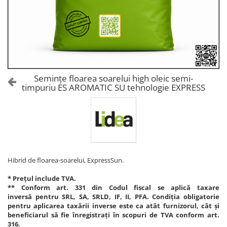
Amelioratori de sol
ARBUȘTI FRUCTIFERI
ARDEI IUTE
Erbicide
Insecticide
Fungicide
BUMBAC
Insecticide
Fertilizanți foliari
Acaricide
CAIS
Fertilizanți foliari
Semințe floarea soarelui high oleic semi-
Fungicide
timpuriu ES AROMATIC SU tehnologie EXPRESS
ARDEI
Insecticide
Erbicide
Acaricide
Fungicide
Biostimulatori
Insecticide
Fertilizanți foliari
Fertilizanți foliari
Adjuvanți
Dezinfectant sol
Hibrid de floarea-soarelui, ExpressSun.
CĂPȘUN
ARPAGIC
Fungicide
* Prețul include TVA.
Erbicide
** Conform art. 331 din Codul fiscal se aplică taxare
Insecticide
inversă pentru SRL, SA, SRLD, IF, II, PFA. Condiția obligatorie
BOB
Acaricide
pentru aplicarea taxării inverse este ca atât furnizorul, cât și
beneficiarul să fie înregistrați în scopuri de TVA conform art.
Erbicide
Fertilizanți foliari
316.