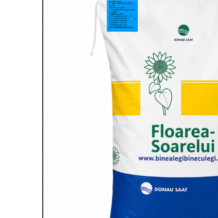
Amelioratori de sol
ARBUȘTI FRUCTIFERI
ARDEI IUTE
Erbicide
Insecticide
Fungicide
BUMBAC
Insecticide
Fertilizanți foliari
Acaricide
CAIS
Fertilizanți foliari
Fungicide
ARDEI
Insecticide
Erbicide
Acaricide
Fungicide
Biostimulatori
Insecticide
Fertilizanți foliari
Fertilizanți foliari
Adjuvanți
Dezinfectant sol
CĂPȘUN
ARPAGIC
Fungicide
Erbicide
Insecticide
BOB
Acaricide
Erbicide
Fertilizanți foliari