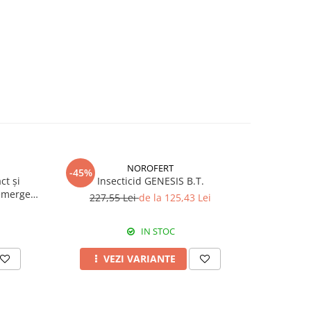
NOROFERT
-45%
-39%
ct și
Insecticid GENESIS B.T.
Fertiliza
emergent
227,55 Lei
de la 125,43 Lei
7
IN STOC
VEZI VARIANTE
A