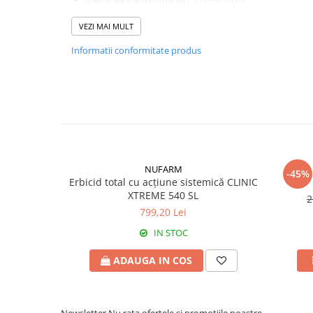
Diametrul calatidiului: 20 cm.
Fungicide
Insecticide
Forma calatidiului: uşor concav.
VEZI MAI MULT
Insecticide
Biostimulatori
Poziția calatidiului: semi aplecat cu tija dreaptă.
Informatii conformitate produs
Masa hectolitrică: 43 kg/hl.
CĂPȘUN
Fertilizanți foliari
Masa la o mie de boabe: 60 g.
CIREȘ
Erbicide
Conținut de ulei: 40 - 44,7%.
Conținut de acid oleic: scăzut.
Fungicide
Fungicide
CARACTERISTICI TEHNOLOGICE:
Insecticide
Insecticide
Zonare și recomandări:
Acaricide
Biostimulatori
Recomandat în toate zonele de cultură a florii soar
cu
Orobanche
spp.
până la rasa E.
Biostimulatori
Fertilizanți foliari
Tehnologia de cultură:
Fertilizanți foliari
Adjuvanți
NUFARM
Compatibil cu tehnologia de erbicidare cu s.a. tribenur
-45%
Erbicid total cu acțiune sistemică CLINIC
CARTOF
CITRICE
XTREME 540 SL
2
Erbicide
Fertilizanți foliari
799,20 Lei
Fungicide
CONIFERE
IN STOC
Insecticide
Fertilizanți foliari
Biostimulatori
ADAUGA IN COS
CONOPIDĂ
Fertilizanți foliari
Insecticide
CASTAN
CUCURBITACEE