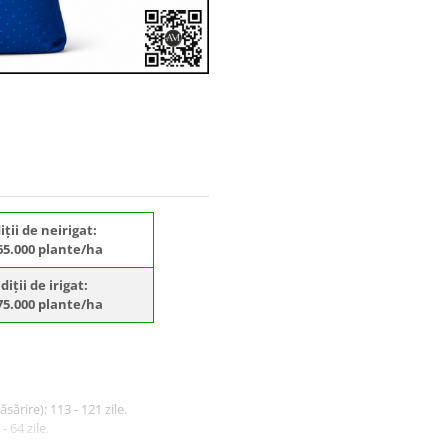
iții de neirigat:
 65.000 plante/ha
diții de irigat:
 75.000 plante/ha
sărire): 113 - 121 zile.
- 64 zile.