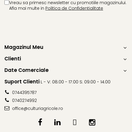
Erbicide
Vreau sa primesc newsletter cu promotiile magazinului.
Biostimulatori
Afla mai multe in
Politica de Confidentialitate
CICOARE
Fertilizanți foliari
Insecticide
Adjuvanți
CIREȘ
GAZON
Erbicide
Insecticide
Fungicide
Magazinul Meu
Fertilizanți foliari
Insecticide
GRĂDINI
Biostimulatori
Clienti
Insecticide
Fertilizanți foliari
Date Comerciale
Fertilizanti foliari
Adjuvanți
GRÂU
CITRICE
Suport Clienti
L - V: 08:00 - 17:00 S: 09:00 - 14:00
Tratament semințe
Fertilizanți foliari
0744395787
Fungicide
COACĂZ
0740274992
Insecticide
Erbicide
office@culturiagricole.ro
Biostimulatori
Fungicide
Fertilizanți foliari
Insecticide
GRÂU DE TOAMNĂ
CONIFERE