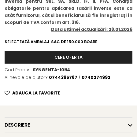
inversă pentru SRL, SA, SRLD, IF, II, PFA. Condiția
BROCCOLI
CARTOF
obligatorie pentru aplicarea taxării inverse este ca
Fungicide
Fungicide
atât furnizorul, cât și beneficiarul să fie înregistrați în
Insecticide
Insecticide
scopuri de TVA conform art. 316.
Fertilizanți foliari
Biostimulatori
Data ultimei actualizări: 28.01.2026
BUMBAC
Fertilizanți foliari
SELECTEAZĂ AMBALAJ
:
SAC DE 150.000 BOABE
CASTRAVEȚI
Fertilizanți foliari
CAIS
Fungicide
CERE OFERTA
Insecticide
Erbicide
Acaricide
Cod Produs:
SYNGENTA-1094
Fungicide
Fertilizanți foliari
Ai nevoie de ajutor?
0744395787
/
0740274992
Insecticide
CASTRAVEȚI CORNIȘON
Acaricide
ADAUGA LA FAVORITE
Biostimulatori
Insecticide
Fertilizanți foliari
CEAPĂ
Adjuvanți
Insecticide
CAMELINĂ
Biostimulatori
DESCRIERE
Fungicide
Fertilizanți foliari
CÂNEPĂ
CEREALE PĂIOASE