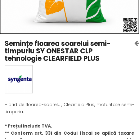
Amelioratori de sol
ARBUȘTI FRUCTIFERI
ARDEI IUTE
Erbicide
Insecticide
Fungicide
BUMBAC
Insecticide
Fertilizanți foliari
Acaricide
CAIS
Semințe floarea soarelui semi-
Fertilizanți foliari
timpuriu SY ONESTAR CLP
Fungicide
ARDEI
tehnologie CLEARFIELD PLUS
Insecticide
Erbicide
Acaricide
Fungicide
Biostimulatori
Insecticide
Fertilizanți foliari
Fertilizanți foliari
Adjuvanți
Dezinfectant sol
CĂPȘUN
Hibrid de floarea-soarelui, Clearfield Plus, maturitate semi-
ARPAGIC
Fungicide
timpuriu.
Erbicide
Insecticide
BOB
Acaricide
* Prețul include TVA.
Erbicide
Fertilizanți foliari
** Conform art. 331 din Codul fiscal se aplică taxare