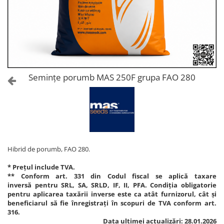
Amelioratori de sol
ARBUȘTI FRUCTIFERI
ARDEI IUTE
Erbicide
Insecticide
Fungicide
BUMBAC
Insecticide
Fertilizanți foliari
Acaricide
CAIS
Fertilizanți foliari
Semințe porumb MAS 250F grupa FAO 280
Fungicide
ARDEI
Insecticide
Erbicide
Acaricide
Fungicide
Biostimulatori
Insecticide
Fertilizanți foliari
Fertilizanți foliari
Adjuvanți
Hibrid de porumb, FAO 280.
Dezinfectant sol
CĂPȘUN
* Prețul include TVA.
ARPAGIC
Fungicide
** Conform art. 331 din Codul fiscal se aplică taxare
Erbicide
inversă pentru SRL, SA, SRLD, IF, II, PFA. Condiția obligatorie
Insecticide
pentru aplicarea taxării inverse este ca atât furnizorul, cât și
BOB
Acaricide
beneficiarul să fie înregistrați în scopuri de TVA conform art.
316.
Erbicide
Fertilizanți foliari
Data ultimei actualizări: 28.01.2026