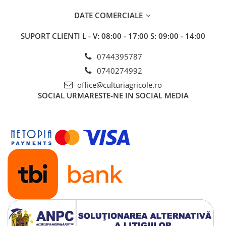
Insecticide
Fertilizanți foliari
DATE COMERCIALE
Biostimulatori
Adjuvanți
Fertilizanți foliari
CEREALE DE PRIMĂVARĂ
SUPORT CLIENTI
L - V: 08:00 - 17:00 S: 09:00 - 14:00
Dezinfectant sol
Erbicide
0744395787
FLORI
Insecticide
0740274992
Fungicide
Fertilizanți foliari
office@culturiagricole.ro
Fertilizanți foliari
CEREALE DE TOAMNĂ
SOCIAL
URMARESTE-NE IN SOCIAL MEDIA
SÂMBUROASE
Erbicide
Fungicide
Insecticide
Insecticide
Fertilizanți foliari
Acaricide
CEREALE PĂIOASE
Biostimulatori
Tratament semințe
Fertilizanți foliari
Insecticide
Adjuvanți
Biostimulatori
SEMINȚOASE
Fertilizanți foliari
Insecticide
CHIMEN
Acaricide