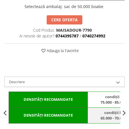
BROCCOLI
CARTOF
Selectează ambalaj
:
sac de 50.000 boabe
Fungicide
Fungicide
Insecticide
Insecticide
CERE OFERTA
Fertilizanți foliari
Biostimulatori
Cod Produs:
MAISADOUR-7790
BUMBAC
Fertilizanți foliari
Ai nevoie de ajutor?
0744395787
/
0740274992
CASTRAVEȚI
Fertilizanți foliari
CAIS
Fungicide
Adauga la Favorite
Insecticide
Erbicide
Acaricide
Fungicide
Fertilizanți foliari
Insecticide
CASTRAVEȚI CORNIȘON
Acaricide
Descriere
Biostimulatori
Insecticide
Fertilizanți foliari
CEAPĂ
condiții opt
DENSITĂȚI
RECOMANDATE
75.000 - 85.000 
Adjuvanți
Insecticide
CAMELINĂ
Biostimulatori
condiții limit
DENSITĂȚI
RECOMANDATE
65.000 - 70.000 
Fungicide
Fertilizanți foliari
CÂNEPĂ
CEREALE PĂIOASE