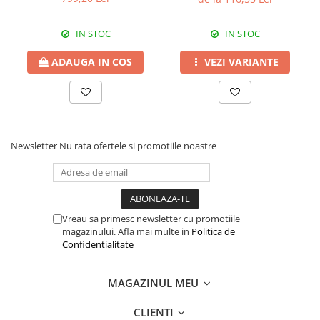
Erbicide
Fungicide
CASTRAVEȚI
DOVLEAC
IN STOC
IN STOC
Fungicide
Insecticide
ADAUGA IN COS
VEZI VARIANTE
Insecticide
DOVLECEI
Acaricide
Insecticide
Fertilizanți foliari
FASOLE
Dezinfectant sol
Insecticide
CEAPĂ
Newsletter
Nu rata ofertele si promotiile noastre
Fertilizanți foliari
Erbicide
FASOLE BOABE
Fungicide
Insecticide
Insecticide
FASOLE PĂSTĂI
Fertilizanți foliari
Vreau sa primesc newsletter cu promotiile
magazinului. Afla mai multe in
Politica de
Insecticide
CEREALE
Confidentialitate
FLOAREA SOARELUI
Tratament semințe
Tratament semințe
Erbicide
MAGAZINUL MEU
Semințe
Fungicide
CLIENTI
Fungicide
Biostimulatori