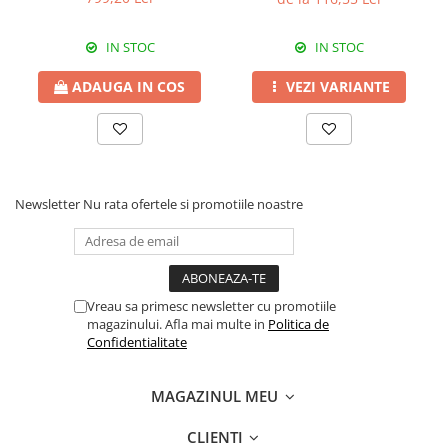
Erbicide
Fungicide
CASTRAVEȚI
DOVLEAC
IN STOC
IN STOC
Fungicide
Insecticide
ADAUGA IN COS
VEZI VARIANTE
Insecticide
DOVLECEI
Acaricide
Insecticide
Fertilizanți foliari
FASOLE
Dezinfectant sol
Insecticide
CEAPĂ
Newsletter
Nu rata ofertele si promotiile noastre
Fertilizanți foliari
Erbicide
FASOLE BOABE
Fungicide
Insecticide
Insecticide
FASOLE PĂSTĂI
Fertilizanți foliari
Vreau sa primesc newsletter cu promotiile
magazinului. Afla mai multe in
Politica de
Insecticide
CEREALE
Confidentialitate
FLOAREA SOARELUI
Tratament semințe
Tratament semințe
Erbicide
MAGAZINUL MEU
Semințe
Fungicide
CLIENTI
Fungicide
Biostimulatori