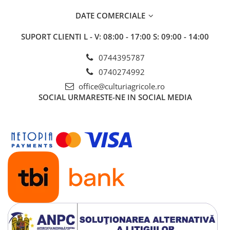
Insecticide
Fertilizanți foliari
DATE COMERCIALE
Biostimulatori
Adjuvanți
Fertilizanți foliari
CEREALE DE PRIMĂVARĂ
SUPORT CLIENTI
L - V: 08:00 - 17:00 S: 09:00 - 14:00
Dezinfectant sol
Erbicide
0744395787
FLORI
Insecticide
0740274992
Fungicide
Fertilizanți foliari
office@culturiagricole.ro
Fertilizanți foliari
CEREALE DE TOAMNĂ
SOCIAL
URMARESTE-NE IN SOCIAL MEDIA
SÂMBUROASE
Erbicide
Fungicide
Insecticide
Insecticide
Fertilizanți foliari
Acaricide
CEREALE PĂIOASE
Biostimulatori
Tratament semințe
Fertilizanți foliari
Insecticide
Adjuvanți
Biostimulatori
SEMINȚOASE
Fertilizanți foliari
Insecticide
CHIMEN
Acaricide