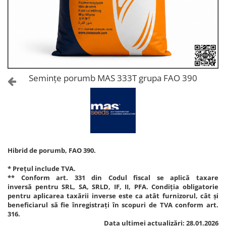
Amelioratori de sol
ARBUȘTI FRUCTIFERI
ARDEI IUTE
Erbicide
Insecticide
Fungicide
BUMBAC
Insecticide
Fertilizanți foliari
Acaricide
CAIS
Fertilizanți foliari
Semințe porumb MAS 333T grupa FAO 390
Fungicide
ARDEI
Insecticide
Erbicide
Acaricide
Fungicide
Biostimulatori
Insecticide
Fertilizanți foliari
Fertilizanți foliari
Adjuvanți
Hibrid de porumb, FAO 390.
Dezinfectant sol
CĂPȘUN
* Prețul include TVA.
ARPAGIC
Fungicide
** Conform art. 331 din Codul fiscal se aplică taxare
Erbicide
inversă pentru SRL, SA, SRLD, IF, II, PFA. Condiția obligatorie
Insecticide
pentru aplicarea taxării inverse este ca atât furnizorul, cât și
BOB
Acaricide
beneficiarul să fie înregistrați în scopuri de TVA conform art.
316.
Erbicide
Fertilizanți foliari
Data ultimei actualizări: 28.01.2026