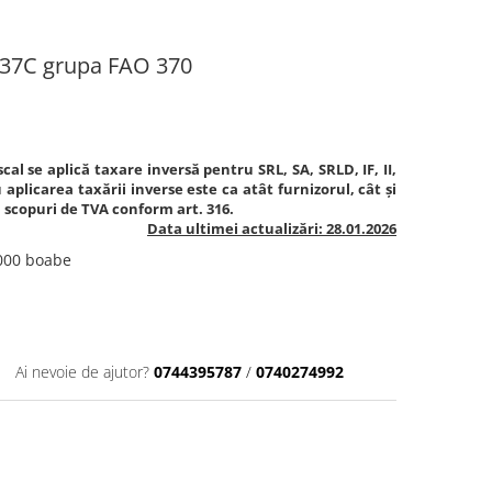
37C grupa FAO 370
cal se aplică taxare inversă pentru SRL, SA, SRLD, IF, II,
aplicarea taxării inverse este ca atât furnizorul, cât și
în scopuri de TVA conform art. 316.
Data ultimei actualizări: 28.01.2026
.000 boabe
Ai nevoie de ajutor?
0744395787
/
0740274992