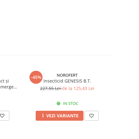
NOROFERT
-45%
-39%
ct și
Insecticid GENESIS B.T.
Fertiliza
emergent
227,55 Lei
de la 125,43 Lei
7
IN STOC
VEZI VARIANTE
A