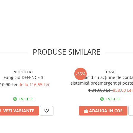
PRODUSE SIMILARE
NOROFERT
BASF
-35%
Fungicid DEFENCE 3
Erbicid cu acțiune de conta
sistemică preemergent și post
10,90 Lei
de la 116,55 Lei
EFFIGO S
1.318,68 Lei
858,03 Lei
IN STOC
IN STOC
VEZI VARIANTE
ADAUGA IN COS