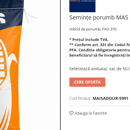
Semințe porumb MAS 
Hibrid de porumb, FAO 370.
* Prețul include TVA.
** Conform art. 331 din Codul fis
PFA. Condiția obligatorie pentru 
beneficiarul să fie înregistrați 
Selectează ambalaj
:
sac de 50
CERE OFERTA
Cod Produs:
MAISADOUR-5991
Adauga la Favorite