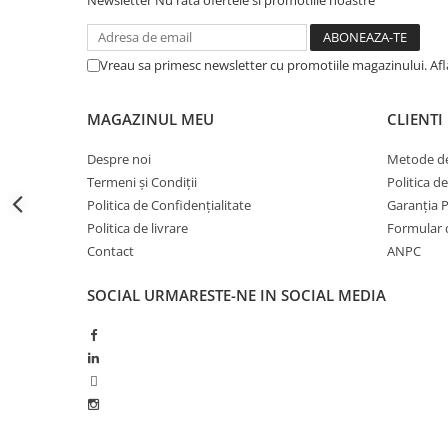
Newsletter
Nu rata ofertele si promotiile noastre
Erbicide
Fungicide
CASTRAVEȚI
DOVLEAC
Fungicide
Vreau sa primesc newsletter cu promotiile magazinului. Af
Insecticide
Insecticide
DOVLECEI
Acaricide
MAGAZINUL MEU
CLIENTI
Insecticide
Fertilizanți foliari
FASOLE
Despre noi
Metode de
Dezinfectant sol
Termeni și Condiții
Politica d
Insecticide
CEAPĂ
Politica de Confidențialitate
Garanția 
Fertilizanți foliari
Erbicide
Politica de livrare
Formular 
FASOLE BOABE
Fungicide
Contact
ANPC
Insecticide
Insecticide
SOCIAL
URMARESTE-NE IN SOCIAL MEDIA
FASOLE PĂSTĂI
Fertilizanți foliari
Insecticide
CEREALE
FLOAREA SOARELUI
Tratament semințe
Tratament semințe
Erbicide
Semințe
Fungicide
Fungicide
Biostimulatori