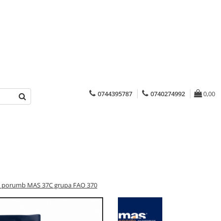
0744395787
0740274992
0,00
 porumb MAS 37C grupa FAO 370