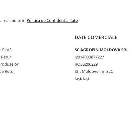
la mai multe in
Politica de Confidentialitate
DATE COMERCIALE
 Plată
SC AGROFIN MOLDOVA SRL
e Retur
J2014000877227
Produselor
RO33206229
de Retur
Str. Moldovei nr. 32C
Iași, Iași