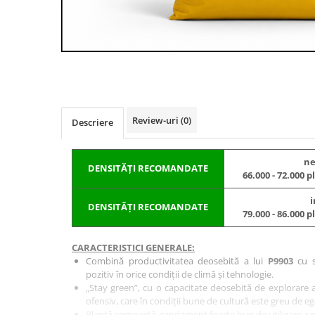
BROCCOLI
CARTOF
Fungicide
Fungicide
Insecticide
Insecticide
Fertilizanți foliari
Biostimulatori
BUMBAC
Fertilizanți foliari
CASTRAVEȚI
Fertilizanți foliari
CAIS
Fungicide
Review-uri
(0)
Descriere
Insecticide
Erbicide
Acaricide
Fungicide
ne
DENSITĂȚI RECOMANDATE
Fertilizanți foliari
66.000 - 72.000 
Insecticide
CASTRAVEȚI CORNIȘON
Acaricide
i
DENSITĂȚI RECOMANDATE
79.000 - 86.000 
Biostimulatori
Insecticide
Fertilizanți foliari
CEAPĂ
CARACTERISTICI GENERALE:
Adjuvanți
Insecticide
Combină productivitatea deosebită a lui
P9903
cu s
CAMELINĂ
Biostimulatori
pozitiv în orice condiții de climă și tehnologie.
„Stay green”, cu o capacitate deosebită de explorare a 
Fungicide
Fertilizanți foliari
ofensiv, care în condiții bune de cultură este greu de eg
CÂNEPĂ
CEREALE PĂIOASE
Plantă compactă, randament foarte bun de utilizare a nu