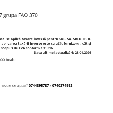
7 grupa FAO 370
cal se aplică taxare inversă pentru SRL, SA, SRLD, IF, II,
aplicarea taxării inverse este ca atât furnizorul, cât și
în scopuri de TVA conform art. 316.
Data ultimei actualizări: 28.01.2026
.000 boabe
i nevoie de ajutor?
0744395787
/
0740274992