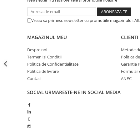
Newsletter
Nu rata ofertele si promotiile noastre
Erbicide
Fungicide
CASTRAVEȚI
DOVLEAC
Fungicide
Vreau sa primesc newsletter cu promotiile magazinului. Af
Insecticide
Insecticide
DOVLECEI
Acaricide
MAGAZINUL MEU
CLIENTI
Insecticide
Fertilizanți foliari
FASOLE
Despre noi
Metode de
Dezinfectant sol
Termeni și Condiții
Politica d
Insecticide
CEAPĂ
Politica de Confidențialitate
Garanția 
Fertilizanți foliari
Erbicide
Politica de livrare
Formular 
FASOLE BOABE
Fungicide
Contact
ANPC
Insecticide
Insecticide
SOCIAL
URMARESTE-NE IN SOCIAL MEDIA
FASOLE PĂSTĂI
Fertilizanți foliari
Insecticide
CEREALE
FLOAREA SOARELUI
Tratament semințe
Tratament semințe
Erbicide
Semințe
Fungicide
Fungicide
Biostimulatori