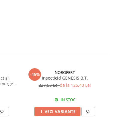
NOROFERT
-45%
-39%
ct și
Insecticid GENESIS B.T.
Fertiliza
emergent
227,55 Lei
de la 125,43 Lei
7
IN STOC
VEZI VARIANTE
A