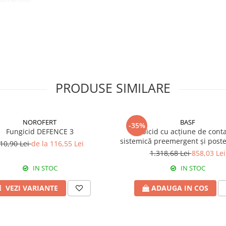
PRODUSE SIMILARE
NOROFERT
BASF
-35%
Fungicid DEFENCE 3
Erbicid cu acțiune de conta
sistemică preemergent și post
10,90 Lei
de la 116,55 Lei
EFFIGO S
1.318,68 Lei
858,03 Lei
IN STOC
IN STOC
VEZI VARIANTE
ADAUGA IN COS