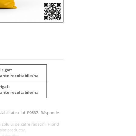
irigat:
plante recoltabile/ha
rigat:
plante recoltabile/ha
tabilitatea lui
P9537
. Răspunde
solului de către rădăcini. Hibrid
alat productiv.
trienților.