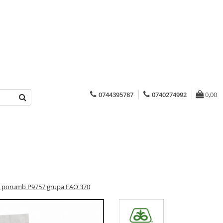
0744395787
0740274992
0,00
 porumb P9757 grupa FAO 370