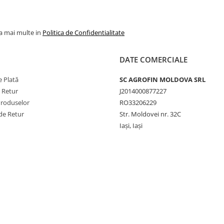
la mai multe in
Politica de Confidentialitate
DATE COMERCIALE
 Plată
SC AGROFIN MOLDOVA SRL
e Retur
J2014000877227
Produselor
RO33206229
de Retur
Str. Moldovei nr. 32C
Iași, Iași