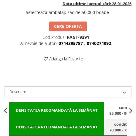
BROCCOLI
CARTOF
Data ultimei actualizări: 28.01.2026
Fungicide
Fungicide
Selectează ambalaj
:
sac de 50.000 boabe
Insecticide
Insecticide
CERE OFERTA
Fertilizanți foliari
Biostimulatori
BUMBAC
Fertilizanți foliari
Cod Produs:
RAGT-9391
CASTRAVEȚI
Ai nevoie de ajutor?
0744395787
/
0740274992
Fertilizanți foliari
CAIS
Fungicide
Adauga la Favorite
Insecticide
Erbicide
Acaricide
Fungicide
Fertilizanți foliari
Insecticide
CASTRAVEȚI CORNIȘON
Acaricide
Descriere
Biostimulatori
Insecticide
Fertilizanți foliari
CEAPĂ
condiții
Adjuvanți
Insecticide
DENSITATEA RECOMANDATĂ LA SEMĂNAT
85.000 - 90.0
CAMELINĂ
Biostimulatori
condiții li
Fungicide
Fertilizanți foliari
DENSITATEA RECOMANDATĂ LA SEMĂNAT
70.000 - 75.0
CÂNEPĂ
CEREALE PĂIOASE