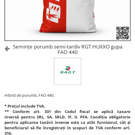
Amelioratori de sol
ARBUȘTI FRUCTIFERI
ARDEI IUTE
Erbicide
Insecticide
Fungicide
BUMBAC
Insecticide
Fertilizanți foliari
Acaricide
CAIS
Fertilizanți foliari
Semințe porumb semi-tardiv RGT HUXXO gupa
Fungicide
FAO 440
ARDEI
Insecticide
Erbicide
Acaricide
Fungicide
Biostimulatori
Insecticide
Fertilizanți foliari
Fertilizanți foliari
Adjuvanți
Dezinfectant sol
Hibrid de porumb, FAO 440.
CĂPȘUN
ARPAGIC
Fungicide
* Prețul include TVA.
Erbicide
** Conform art. 331 din Codul fiscal se aplică taxare
Insecticide
inversă pentru SRL, SA, SRLD, IF, II, PFA. Condiția obligatorie
BOB
Acaricide
pentru aplicarea taxării inverse este ca atât furnizorul, cât și
beneficiarul să fie înregistrați în scopuri de TVA conform art.
Erbicide
Fertilizanți foliari
316.