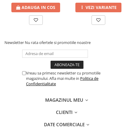
Erbicide
Fungicide
ADAUGA IN COS
VEZI VARIANTE
CASTRAVEȚI
DOVLEAC
Fungicide
Insecticide
Insecticide
DOVLECEI
Acaricide
Insecticide
Fertilizanți foliari
Newsletter
Nu rata ofertele si promotiile noastre
FASOLE
Dezinfectant sol
Insecticide
CEAPĂ
Fertilizanți foliari
Erbicide
FASOLE BOABE
Vreau sa primesc newsletter cu promotiile
Fungicide
magazinului. Afla mai multe in
Politica de
Insecticide
Insecticide
Confidentialitate
FASOLE PĂSTĂI
Fertilizanți foliari
Insecticide
CEREALE
MAGAZINUL MEU
FLOAREA SOARELUI
Tratament semințe
CLIENTI
Tratament semințe
Erbicide
Semințe
Fungicide
DATE COMERCIALE
Fungicide
Biostimulatori