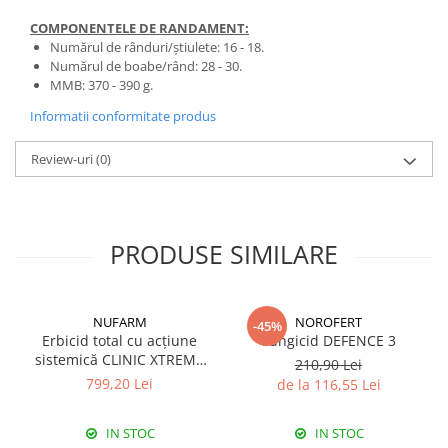
Fungicide
Insecticide
COMPONENTELE DE RANDAMENT:
Numărul de rânduri/știulete: 16 - 18.
Insecticide
Biostimulatori
Numărul de boabe/rând: 28 - 30.
CĂPȘUN
Fertilizanți foliari
MMB: 370 - 390 g.
CIREȘ
Erbicide
Informatii conformitate produs
Fungicide
Fungicide
Insecticide
Insecticide
Review-uri
(0)
Acaricide
Biostimulatori
Biostimulatori
Fertilizanți foliari
Fertilizanți foliari
Adjuvanți
PRODUSE SIMILARE
CARTOF
CITRICE
Erbicide
Fertilizanți foliari
Fungicide
CONIFERE
NUFARM
NOROFERT
-45%
Erbicid total cu acțiune
Fungicid DEFENCE 3
Insecticide
Fertilizanți foliari
sistemică CLINIC XTREME
210,90 Lei
Biostimulatori
CONOPIDĂ
540 SL
799,20 Lei
de la 116,55 Lei
Fertilizanți foliari
Insecticide
CASTAN
IN STOC
IN STOC
CUCURBITACEE