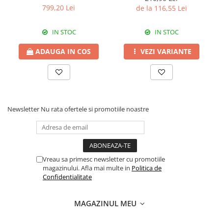
Erbicide
540 SL
799,20 Lei
de la 116,55 Lei
Fungicide
CASTRAVEȚI
DOVLEAC
Fungicide
IN STOC
IN STOC
Insecticide
Insecticide
DOVLECEI
ADAUGA IN COS
VEZI VARIANTE
Acaricide
Insecticide
Fertilizanți foliari
FASOLE
Dezinfectant sol
Insecticide
CEAPĂ
Fertilizanți foliari
Newsletter
Nu rata ofertele si promotiile noastre
Erbicide
FASOLE BOABE
Fungicide
Insecticide
Insecticide
FASOLE PĂSTĂI
Fertilizanți foliari
Vreau sa primesc newsletter cu promotiile
Insecticide
CEREALE
magazinului. Afla mai multe in
Politica de
FLOAREA SOARELUI
Tratament semințe
Confidentialitate
Tratament semințe
Erbicide
Semințe
Fungicide
MAGAZINUL MEU
Fungicide
Biostimulatori