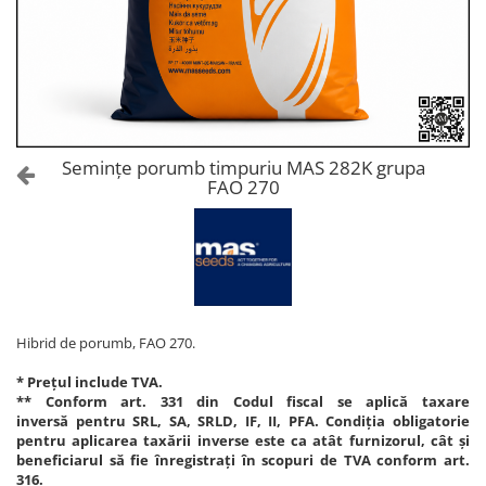
Amelioratori de sol
ARBUȘTI FRUCTIFERI
ARDEI IUTE
Erbicide
Insecticide
Fungicide
BUMBAC
Insecticide
Fertilizanți foliari
Acaricide
CAIS
Fertilizanți foliari
Semințe porumb timpuriu MAS 282K grupa
Fungicide
FAO 270
ARDEI
Insecticide
Erbicide
Acaricide
Fungicide
Biostimulatori
Insecticide
Fertilizanți foliari
Fertilizanți foliari
Adjuvanți
Dezinfectant sol
Hibrid de porumb, FAO 270.
CĂPȘUN
ARPAGIC
Fungicide
* Prețul include TVA.
Erbicide
** Conform art. 331 din Codul fiscal se aplică taxare
Insecticide
inversă pentru SRL, SA, SRLD, IF, II, PFA. Condiția obligatorie
BOB
Acaricide
pentru aplicarea taxării inverse este ca atât furnizorul, cât și
beneficiarul să fie înregistrați în scopuri de TVA conform art.
Erbicide
Fertilizanți foliari
316.