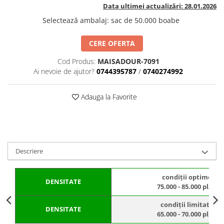
BROCCOLI
CARTOF
Data ultimei actualizări: 28.01.2026
Fungicide
Fungicide
Selectează ambalaj
:
sac de 50.000 boabe
Insecticide
Insecticide
CERE OFERTA
Fertilizanți foliari
Biostimulatori
BUMBAC
Fertilizanți foliari
Cod Produs:
MAISADOUR-7091
CASTRAVEȚI
Ai nevoie de ajutor?
0744395787
/
0740274992
Fertilizanți foliari
CAIS
Fungicide
Adauga la Favorite
Insecticide
Erbicide
Acaricide
Fungicide
Fertilizanți foliari
Insecticide
CASTRAVEȚI CORNIȘON
Acaricide
Descriere
Biostimulatori
Insecticide
Fertilizanți foliari
CEAPĂ
condiții optime:
Adjuvanți
Insecticide
DENSITATE
75.000 - 85.000 pl/ha
CAMELINĂ
Biostimulatori
condiții limitate:
Fungicide
Fertilizanți foliari
DENSITATE
65.000 - 70.000 pl/ha
CÂNEPĂ
CEREALE PĂIOASE